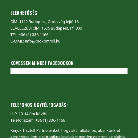
ELÉRHETŐSÉG
CÍM:
1112 Budapest, Oroszvég lejtő 16.
LEVELEZÉSI CÍM: 1535 Budapest, Pf. 800
TEL:
+36 (1) 336-1166
E-MAIL: info@biokontroll.hu
KÖVESSEN MINKET FACEBOOKON
TELEFONOS ÜGYFÉLFOGADÁS:
H-P: 10-14 óra között
Telefonszám: +36 (1) 336-1166
Kérjük Tisztelt Partnereinket, hogy akár általános, akár konkrét
kérdésben írott elektronikus leveleiket minden esetben az alábbi