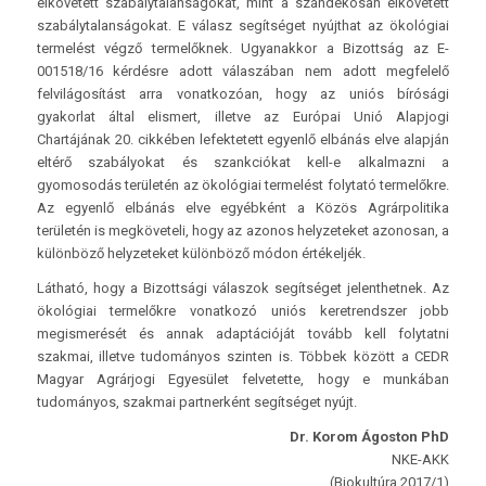
elkövetett szabálytalanságokat, mint a szándékosan elkövetett
szabálytalanságokat. E válasz segítséget nyújthat az ökológiai
termelést végző termelőknek. Ugyanakkor a Bizottság az E-
001518/16 kérdésre adott válaszában nem adott megfelelő
felvilágosítást arra vonatkozóan, hogy az uniós bírósági
gyakorlat által elismert, illetve az Európai Unió Alapjogi
Chartájának 20. cikkében lefektetett egyenlő elbánás elve alapján
eltérő szabályokat és szankciókat kell-e alkalmazni a
gyomosodás területén az ökológiai termelést folytató termelőkre.
Az egyenlő elbánás elve egyébként a Közös Agrárpolitika
területén is megköveteli, hogy az azonos helyzeteket azonosan, a
különböző helyzeteket különböző módon értékeljék.
Látható, hogy a Bizottsági válaszok segítséget jelenthetnek. Az
ökológiai termelőkre vonatkozó uniós keretrendszer jobb
megismerését és annak adaptációját tovább kell folytatni
szakmai, illetve tudományos szinten is. Többek között a CEDR
Magyar Agrárjogi Egyesület felvetette, hogy e munkában
tudományos, szakmai partnerként segítséget nyújt.
Dr. Korom Ágoston PhD
NKE-AKK
(Biokultúra 2017/1)