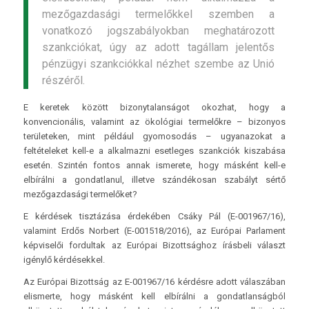
mezőgazdasági termelőkkel szemben a
vonatkozó jogszabályokban meghatározott
szankciókat, úgy az adott tagállam jelentős
pénzügyi szankciókkal nézhet szembe az Unió
részéről.
E keretek között bizonytalanságot okozhat, hogy a
konvencionális, valamint az ökológiai termelőkre – bizonyos
területeken, mint például gyomosodás – ugyanazokat a
feltételeket kell-e a alkalmazni esetleges szankciók kiszabása
esetén. Szintén fontos annak ismerete, hogy másként kell-e
elbírálni a gondatlanul, illetve szándékosan szabályt sértő
mezőgazdasági termelőket?
E kérdések tisztázása érdekében Csáky Pál (E-001967/16),
valamint Erdős Norbert (E-001518/2016), az Európai Parlament
képviselői fordultak az Európai Bizottsághoz írásbeli választ
igénylő kérdésekkel.
Az Európai Bizottság az E-001967/16 kérdésre adott válaszában
elismerte, hogy másként kell elbírálni a gondatlanságból