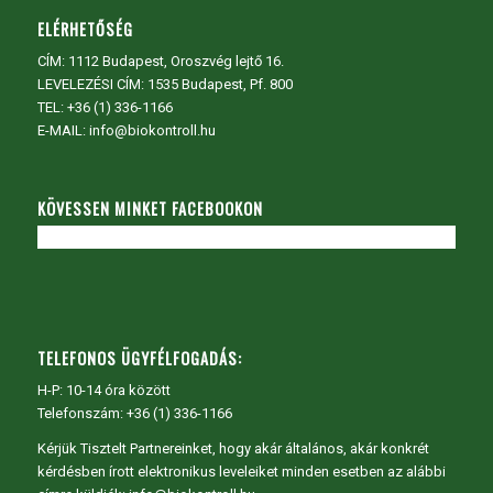
ELÉRHETŐSÉG
CÍM:
1112 Budapest, Oroszvég lejtő 16.
LEVELEZÉSI CÍM: 1535 Budapest, Pf. 800
TEL:
+36 (1) 336-1166
E-MAIL: info@biokontroll.hu
KÖVESSEN MINKET FACEBOOKON
TELEFONOS ÜGYFÉLFOGADÁS:
H-P: 10-14 óra között
Telefonszám: +36 (1) 336-1166
Kérjük Tisztelt Partnereinket, hogy akár általános, akár konkrét
kérdésben írott elektronikus leveleiket minden esetben az alábbi