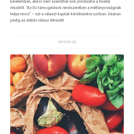
kérelemben, akkor nem számíthat sok jóindulatra a hivatal
részéről. "Az EU támogatások rendszerében a méltányosságnak
helye nincs" – ezt a választ kaptuk kérdésünkre szóban. Írásban
pedig az alábbi válasz érkezett.
2019-01-25