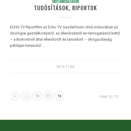
ÖKOTÁMOGATÁSOK
TUDÓSÍTÁSOK, RIPORTOK
ECHO TV Riportfilm az Echo TV Gazdafórum című műsorában az
ökológiai gazdálkodásról, az ellenőrzésről és támogatásról kettő
– a Biokontroll által ellenőrzött és tanúsított – ökogazdaság
példáján keresztül.…
2015-11-03
«
‹
10
11
12
Oldal 12 / 12