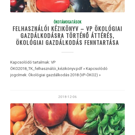
ÖKOTÁMOGATÁSOK
FELHASZNÁLÓI KÉZIKÖNYV – VP ÖKOLÓGIAI
GAZDÁLKODÁSRA TÖRTÉNŐ ÁTTÉRÉS,
ÖKOLÓGIAI GAZDÁLKODÁS FENNTARTÁSA
Kapcsolódó tartalmak: VP
ÖKO2018_TK_felhasználói_kézikönyv.pdf » Kapcsolódó
jogcímek: Ökológiai gazdálkodás 2018 (VP-ÖKO2) »
2018-12-06