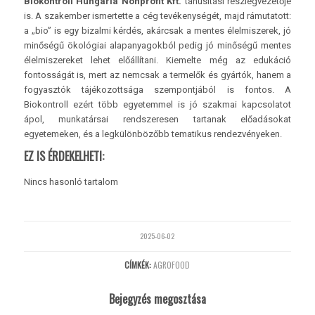
Biokontroll Hungária Nonprofit Kft.
tanúsítási részlegvezetője
is. A szakember ismertette a cég tevékenységét, majd rámutatott:
a „bio” is egy bizalmi kérdés, akárcsak a mentes élelmiszerek, jó
minőségű ökológiai alapanyagokból pedig jó minőségű mentes
élelmiszereket lehet előállítani. Kiemelte még az edukáció
fontosságát is, mert az nemcsak a termelők és gyártók, hanem a
fogyasztók tájékozottsága szempontjából is fontos. A
Biokontroll ezért több egyetemmel is jó szakmai kapcsolatot
ápol, munkatársai rendszeresen tartanak előadásokat
egyetemeken, és a legkülönbözőbb tematikus rendezvényeken.
EZ IS ÉRDEKELHETI:
Nincs hasonló tartalom
2025-06-02
CÍMKÉK:
AGROFOOD
Bejegyzés megosztása