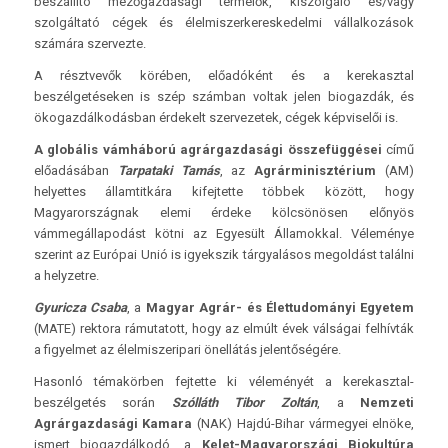
beszállító mezőgazdasági termelők, kiszolgáló és/vagy
szolgáltató cégek és élelmiszerkereskedelmi vállalkozások
számára szervezte.
A résztvevők körében, előadóként és a kerekasztal
beszélgetéseken is szép számban voltak jelen biogazdák, és
ökogazdálkodásban érdekelt szervezetek, cégek képviselői is.
A globális vámháború agrárgazdasági összefüggései
című
előadásában
Tarpataki Tamás
, az
Agrárminisztérium
(AM)
helyettes államtitkára kifejtette többek között, hogy
Magyarországnak elemi érdeke kölcsönösen előnyös
vámmegállapodást kötni az Egyesült Államokkal. Véleménye
szerint az Európai Unió is igyekszik tárgyalásos megoldást találni
a helyzetre.
Gyuricza Csaba
, a
Magyar Agrár- és Élettudományi Egyetem
(MATE) rektora rámutatott, hogy az elmúlt évek válságai felhívták
a figyelmet az élelmiszeripari önellátás jelentőségére.
Hasonló témakörben fejtette ki véleményét a kerekasztal-
beszélgetés során
Szólláth Tibor Zoltán
, a
Nemzeti
Agrárgazdasági Kamara
(NAK) Hajdú-Bihar vármegyei elnöke,
ismert biogazdálkodó, a
Kelet-Magyarországi Biokultúra