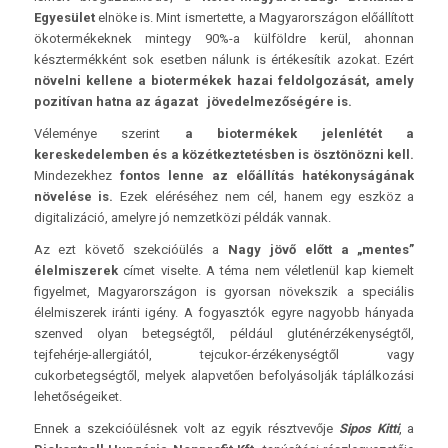
Egyesület
elnöke is. Mint ismertette, a Magyarországon előállított
ökotermékeknek mintegy 90%-a külföldre kerül, ahonnan
késztermékként sok esetben nálunk is értékesítik azokat. Ezért
növelni kellene a biotermékek hazai feldolgozását, amely
pozitívan hatna az ágazat jövedelmezőségére is.
Véleménye szerint
a biotermékek jelenlétét a
kereskedelemben és a közétkeztetésben is ösztönözni kell.
Mindezekhez
fontos lenne az előállítás hatékonyságának
növelése is.
Ezek eléréséhez nem cél, hanem egy eszköz a
digitalizáció, amelyre jó nemzetközi példák vannak.
Az ezt követő szekcióülés a
Nagy jövő előtt a „mentes”
élelmiszerek
címet viselte. A téma nem véletlenül kap kiemelt
figyelmet, Magyarországon is gyorsan növekszik a speciális
élelmiszerek iránti igény. A fogyasztók egyre nagyobb hányada
szenved olyan betegségtől, például gluténérzékenységtől,
tejfehérje-allergiától, tejcukor-érzékenységtől vagy
cukorbetegségtől, melyek alapvetően befolyásolják táplálkozási
lehetőségeiket.
Ennek a szekcióülésnek volt az egyik résztvevője
Sipos Kitti
, a