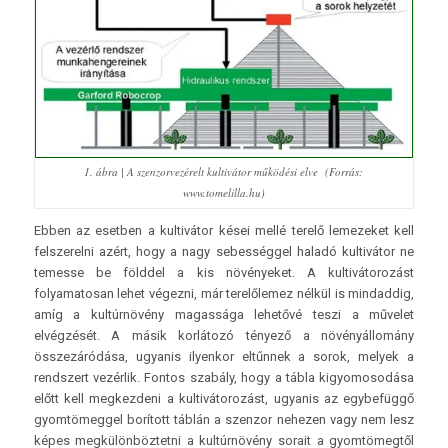
1. ábra | A szenzorvezérelt kultivátor működési elve (Forrás:
www.tomelilla.hu)
Ebben az esetben a kultivátor kései mellé terelő lemezeket kell
felszerelni azért, hogy a nagy sebességgel haladó kultivátor ne
temesse be földdel a kis növényeket. A kultivátorozást
folyamatosan lehet végezni, már terelőlemez nélkül is mindaddig,
amíg a kultúrnövény magassága lehetővé teszi a művelet
elvégzését. A másik korlátozó tényező a növényállomány
összezáródása, ugyanis ilyenkor eltűnnek a sorok, melyek a
rendszert vezérlik. Fontos szabály, hogy a tábla kigyomosodása
előtt kell megkezdeni a kultivátorozást, ugyanis az egybefüggő
gyomtömeggel borított táblán a szenzor nehezen vagy nem lesz
képes megkülönböztetni a kultúrnövény sorait a gyomtömegtől