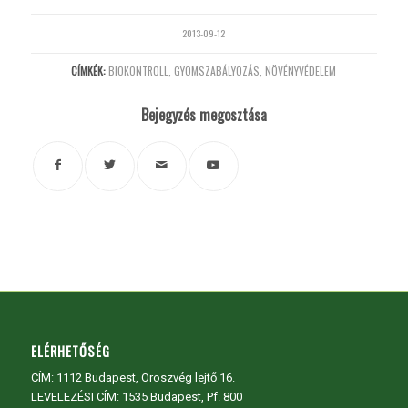
2013-09-12
CÍMKÉK:
BIOKONTROLL
,
GYOMSZABÁLYOZÁS
,
NÖVÉNYVÉDELEM
Bejegyzés megosztása
ELÉRHETŐSÉG
CÍM:
1112 Budapest, Oroszvég lejtő 16.
LEVELEZÉSI CÍM: 1535 Budapest, Pf. 800