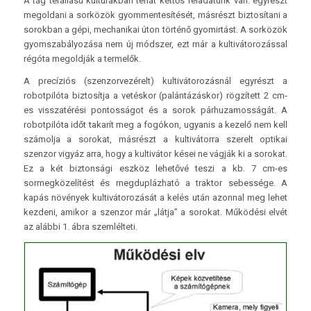
A tág térállású kultúrákban tehát kettős feladatunk van: egyrészt
megoldani a sorközök gyommentesítését, másrészt biztosítani a
sorokban a gépi, mechanikai úton történő gyomirtást. A sorközök
gyomszabályozása nem új módszer, ezt már a kultivátorozással
régóta megoldják a termelők.
A precíziós (szenzorvezérelt) kultivátorozásnál egyrészt a
robotpilóta biztosítja a vetéskor (palántázáskor) rögzített 2 cm-
es visszatérési pontosságot és a sorok párhuzamosságát. A
robotpilóta időt takarít meg a fogókon, ugyanis a kezelő nem kell
számolja a sorokat, másrészt a kultivátorra szerelt optikai
szenzor vigyáz arra, hogy a kultivátor kései ne vágják ki a sorokat.
Ez a két biztonsági eszköz lehetővé teszi a kb. 7 cm-es
sormegközelítést és megduplázható a traktor sebessége. A
kapás növények kultivátorozását a kelés után azonnal meg lehet
kezdeni, amikor a szenzor már „látja” a sorokat. Működési elvét
az alábbi 1. ábra szemlélteti.