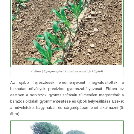
4. ábra | Szenzorvezérelt kultivátor munkája közelről
Az újabb fejlesztések eredményeként megvalósították a
bakhátas növények precíziós gyomszabályozását. Ebben az
esetben a sorközök gyomtalanításán túlmenően megtörténik a
barázda oldalak gyommentesítése és újbóli helyreállítása. Ezeket
a műveleteket hagymában és sárgarépában lehet alkalmazni (5.
ábra).