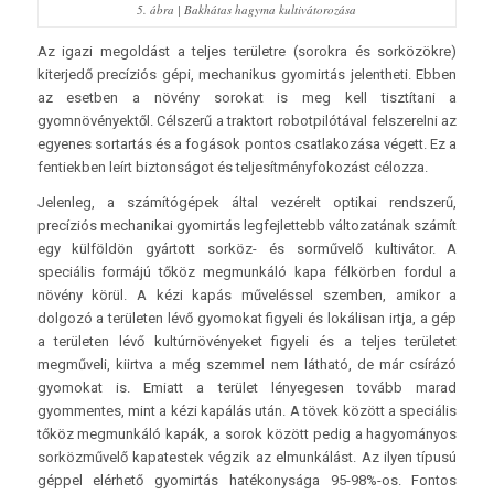
5. ábra | Bakhátas hagyma kultivátorozása
Az igazi megoldást a teljes területre (sorokra és sorközökre)
kiterjedő precíziós gépi, mechanikus gyomirtás jelentheti. Ebben
az esetben a növény sorokat is meg kell tisztítani a
gyomnövényektől. Célszerű a traktort robotpilótával felszerelni az
egyenes sortartás és a fogások pontos csatlakozása végett. Ez a
fentiekben leírt biztonságot és teljesítményfokozást célozza.
Jelenleg, a számítógépek által vezérelt optikai rendszerű,
precíziós mechanikai gyomirtás legfejlettebb változatának számít
egy külföldön gyártott sorköz- és sorművelő kultivátor. A
speciális formájú tőköz megmunkáló kapa félkörben fordul a
növény körül. A kézi kapás műveléssel szemben, amikor a
dolgozó a területen lévő gyomokat figyeli és lokálisan irtja, a gép
a területen lévő kultúrnövényeket figyeli és a teljes területet
megműveli, kiirtva a még szemmel nem látható, de már csírázó
gyomokat is. Emiatt a terület lényegesen tovább marad
gyommentes, mint a kézi kapálás után. A tövek között a speciális
tőköz megmunkáló kapák, a sorok között pedig a hagyományos
sorközművelő kapatestek végzik az elmunkálást. Az ilyen típusú
géppel elérhető gyomirtás hatékonysága 95-98%-os. Fontos