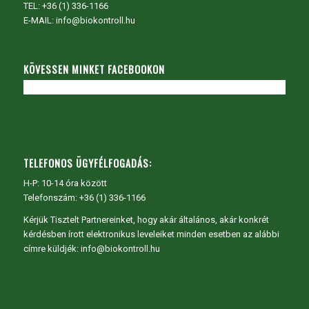
TEL:
+36 (1) 336-1166
E-MAIL: info@biokontroll.hu
KÖVESSEN MINKET FACEBOOKON
TELEFONOS ÜGYFÉLFOGADÁS:
H-P: 10-14 óra között
Telefonszám: +36 (1) 336-1166
Kérjük Tisztelt Partnereinket, hogy akár általános, akár konkrét
kérdésben írott elektronikus leveleiket minden esetben az alábbi
címre küldjék: info@biokontroll.hu