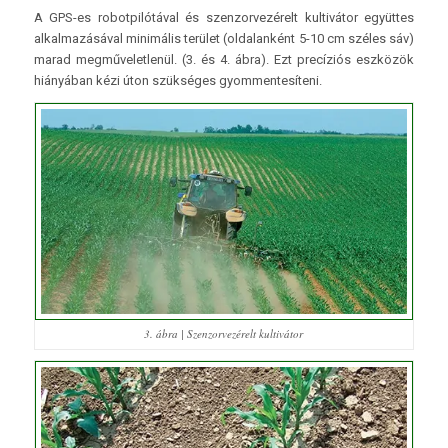
A GPS-es robotpilótával és szenzorvezérelt kultivátor együttes
alkalmazásával minimális terület (oldalanként 5-10 cm széles sáv)
marad megműveletlenül. (3. és 4. ábra). Ezt precíziós eszközök
hiányában kézi úton szükséges gyommentesíteni.
3. ábra | Szenzorvezérelt kultivátor