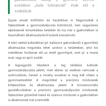
esetében „nulla toleranciát” írnak elő a
szabályok.
Éppen emiatt külföldön és hazánkban is felgyorsultak a
fejlesztések a gyomszabályozás különböző, nem vegyszeres
eljárásainak kimunkálása területén és ma már a gyakorlatban is
használható alkalmazásokról tudunk beszámolni.
A sűrű vetésű kultúrákban (pl. kalászos gabonáknál) a gyomfésű
alkalmazása megoldás lehet azokon a területeken, ahol kis
mértékben fordulnak elő az évelő gyomfajok, mint pl. a mezei
acat, vagy az apró szulák.
A legnagyobb feladatot a tág térállású kultúrák
gyomszabályozása jelenti, mert ebben az esetben nemcsak a
sorközökben, hanem a növény soraiban is meg kell oldani a
gyommentesítést. A megoldást a precíziós módszerek
kifejlesztése és alkalmazása jelenti. A konvencionális
gazdálkodásban a precíziós gyomszabályozási módszerek
fejlesztése gőzerővel halad és számos módszert a gyakorlatban
is alkalmaznak már a termelők.