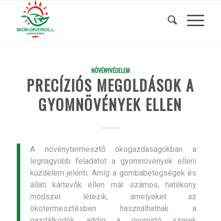
NÖVÉNYVÉDELEM
PRECÍZIÓS MEGOLDÁSOK A
GYOMNÖVÉNYEK ELLEN
A növénytermesztő ökogazdaságokban a
legnagyobb feladatot a gyomnövények elleni
küzdelem jelenti. Amíg a gombabetegségek és
állati kártevők ellen már számos, hatékony
módszer létezik, amelyeket az
ökotermesztésben használhatnak a
gazdálkodók, addig a gyomirtó szerek