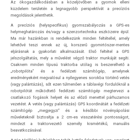
Az ökogazdálkodásban a közeljövőben a gyomok elleni
küzdelem területén a legnagyobb perspektívát a precíziós
megoldások jelenthetik.
A precíziós (helyspecifikus) gyomszabályozás a GPS-es
helymeghatározás és/vagy a szenzortechnika eszközeire épül.
Ma már hazánkban is rendelkezünk minden feltétellel, amely
lehetővé teszi ennek az új, korszerű gyomirtószer-mentes
eljárásnak a gyakorlati alkalmazását. Első feltétel a GPS
jelszolgáltatás, mely a művelést végző traktor munkáját segíti.
Csaknem minden típusú traktorba utólag is beszerelhető a
„robotpilóta” és a fedélzeti számítógép, amelynek
eredményeként megvalósul a nyílegyenes sorokba történő vetés
(vagy palántázás), sőt ezen túlmenően a táblavégi fordulóknál a
robotpilótát működtető fedélzeti számítógép megtervezi a
csatlakozó fogások helyeit és az előző menettel párhuzamos
vezetést. A vetés (vagy palántázás) GPS koordinátáit a fedélzeti
számítógép „megjegyzi” és a későbbi növényápolási
műveleteknél biztosítja a 2 cm-es visszatérési pontosságot,
mindezt a traktorvezető személy kismértékű, manuális
beavatkozásával.