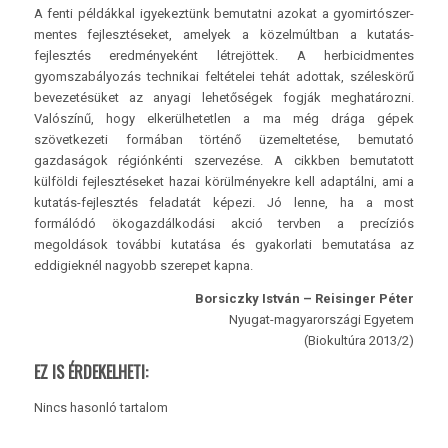
A fenti példákkal igyekeztünk bemutatni azokat a gyomirtószer-
mentes fejlesztéseket, amelyek a közelmúltban a kutatás-
fejlesztés eredményeként létrejöttek. A herbicidmentes
gyomszabályozás technikai feltételei tehát adottak, széleskörű
bevezetésüket az anyagi lehetőségek fogják meghatározni.
Valószínű, hogy elkerülhetetlen a ma még drága gépek
szövetkezeti formában történő üzemeltetése, bemutató
gazdaságok régiónkénti szervezése. A cikkben bemutatott
külföldi fejlesztéseket hazai körülményekre kell adaptálni, ami a
kutatás-fejlesztés feladatát képezi. Jó lenne, ha a most
formálódó ökogazdálkodási akció tervben a precíziós
megoldások további kutatása és gyakorlati bemutatása az
eddigieknél nagyobb szerepet kapna.
Borsiczky István – Reisinger Péter
Nyugat-magyarországi Egyetem
(Biokultúra 2013/2)
EZ IS ÉRDEKELHETI:
Nincs hasonló tartalom