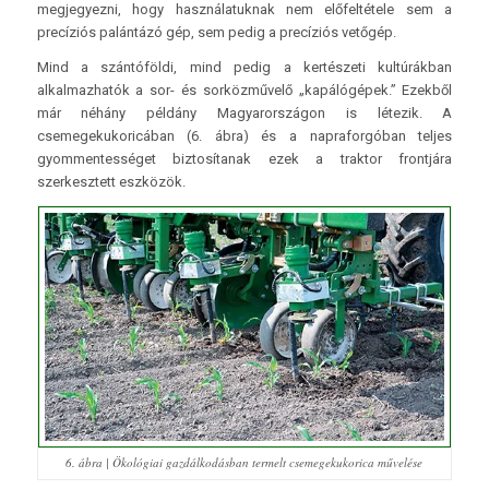
megjegyezni, hogy használatuknak nem előfeltétele sem a
precíziós palántázó gép, sem pedig a precíziós vetőgép.
Mind a szántóföldi, mind pedig a kertészeti kultúrákban
alkalmazhatók a sor- és sorközművelő „kapálógépek.” Ezekből
már néhány példány Magyarországon is létezik. A
csemegekukoricában (6. ábra) és a napraforgóban teljes
gyommentességet biztosítanak ezek a traktor frontjára
szerkesztett eszközök.
6. ábra | Ökológiai gazdálkodásban termelt csemegekukorica művelése