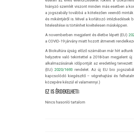
esetén az éves ellenőrzéseket főként a dokumentá
hiányzó szemlét viszont minden más esetben a kor
a jogszabály továbbá a kötelezően veendő minták v
és mikéntjéről is. Mivel a korlátozó intézkedések b
hitelesítése is történhet kivételesen másképpen.
A novemberben megjelent és életbe lépett (EU)
20
a COVID-19 járvány miatt hozott átmeneti rendelkez
A Biokultúra újság előző számában már hírt adtunk a
helyzetre való tekintettel a 2018-ban megjelent ú
alkalmazásának időpontját az eredetileg tervezett
(EU)
2020/1693
rendelet. Az új EU bio jogszabá
kapcsolódó kiegészítő – végrehajtási és felhata
közepére készül el valamennyi.)
EZ IS ÉRDEKELHETI:
Nincs hasonló tartalom