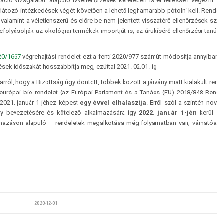
ció vizsgálatán alapuló távellenőrzések keretében is el lehessen végezni.
látozó intézkedések végét követően a lehető leghamarabb pótolni kell. Rend
alamint a véletlenszerű és előre be nem jelentett visszatérő ellenőrzések s
efolyásolják az ökológiai termékek importját is, az árukísérő ellenőrzési tanú
20/1667
végrehajtási rendelet ezt a fenti 2020/977 számút módosítja annyiba
ések időszakát hosszabbítja meg, ezúttal 2021. 02.01.-ig
rról, hogy a Bizottság úgy döntött, többek között a járvány miatt kialakult ren
j európai bio rendelet (az Európai Parlament és a Tanács (EU) 2018/848 Ren
 2021. január 1-jéhez képest
egy évvel elhalasztja
. Erről szól a szintén no
ly bevezetésére és kötelező alkalmazására így
2022. január 1-jén
kerül 
lmazáson alapuló – rendeletek megalkotása még folyamatban van, várható
2020-12-01