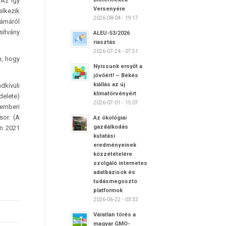
 Az így
Versenyére
elkezik
2026-08-04 - 19:17
zámáról
sítvány
ALEU-53/2026
riasztás
2026-07-24 - 07:51
n, hogy
Nyissunk ernyőt a
jövőért! – Békés
kiállás az új
dkívüli
klímatörvényért
delete)
2026-07-01 - 15:07
vemberi
sor. (A
Az ökológiai
gazdálkodás
an 2021
kutatási
eredményeinek
közzétételére
szolgáló internetes
adatbázisok és
tudásmegosztó
platformok
2026-06-22 - 03:32
Váratlan törés a
magyar GMO-