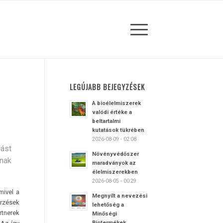
LEGÚJABB BEJEGYZÉSEK
A bioélelmiszerek
valódi értéke a
beltartalmi
kutatások tükrében
2026-08-09 - 02:08
ást
Növényvédőszer
nak
maradványok az
élelmiszerekben
2026-08-05 - 00:29
mivel a
Megnyílt a nevezési
őrzések
lehetőség a
rtnerek
Minőségi
Biotermékek