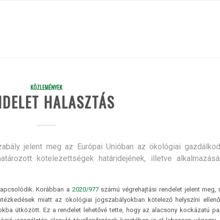
KÖZLEMÉNYEK
NDELET HALASZTÁS
abály jelent meg az Európai Unióban az ökológiai gazdálkod
ározott kötelezettségek határidejének, illetve alkalmazásá
 kapcsolódik. Korábban a
2020/977
számú végrehajtási rendelet jelent meg, 
ntézkedések miatt az ökológiai jogszabályokban kötelező helyszíni ellen
kba ütközött. Ez a rendelet lehetővé tette, hogy az alacsony kockázatú pa