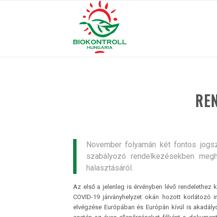
RE
November folyamán két fontos jogsz
szabályozó rendelkezésekben meghat
halasztásáról.
Az első a jelenleg is érvényben lévő rendelethez
COVID-19 járványhelyzet okán hozott korlátozó i
elvégzése Európában és Európán kívül is akadályo