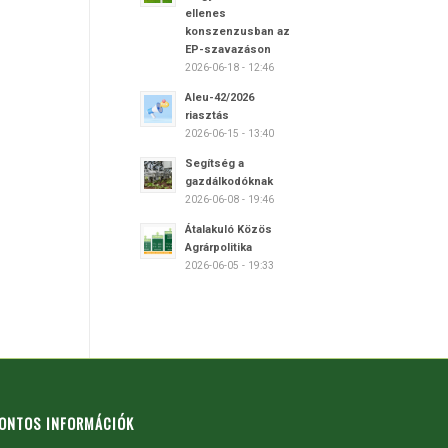
ellenes
konszenzusban az
EP-szavazáson
2026-06-18 - 12:46
Aleu-42/2026
riasztás
2026-06-15 - 13:40
Segítség a
gazdálkodóknak
2026-06-08 - 19:46
Átalakuló Közös
Agrárpolitika
2026-06-05 - 19:33
ONTOS INFORMÁCIÓK