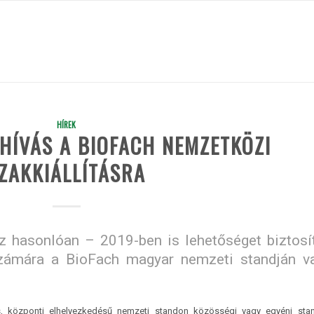
HÍREK
LHÍVÁS A BIOFACH NEMZETKÖZI
ZAKKIÁLLÍTÁSRA
 hasonlóan – 2019-ben is lehetőséget biztosí
zámára a BioFach magyar nemzeti standján v
s, központi elhelyezkedésű nemzeti standon közösségi vagy egyéni stan