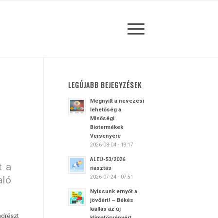
LEGÚJABB BEJEGYZÉSEK
Megnyílt a nevezési
lehetőség a
Minőségi
Biotermékek
Versenyére
2026-08-04 - 19:17
ALEU-53/2026
t a
riasztás
aló
2026-07-24 - 07:51
Nyissunk ernyőt a
jövőért! – Békés
kiállás az új
drészt
klímatörvényért