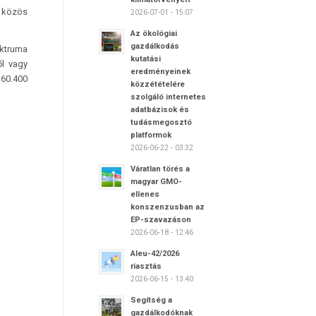
, közös
2026-07-01 - 15:07
Az ökológiai
gazdálkodás
ektruma
kutatási
ől vagy
eredményeinek
 60.400
közzétételére
szolgáló internetes
adatbázisok és
tudásmegosztó
platformok
2026-06-22 - 03:32
Váratlan törés a
magyar GMO-
ellenes
konszenzusban az
EP-szavazáson
2026-06-18 - 12:46
Aleu-42/2026
riasztás
2026-06-15 - 13:40
Segítség a
gazdálkodóknak