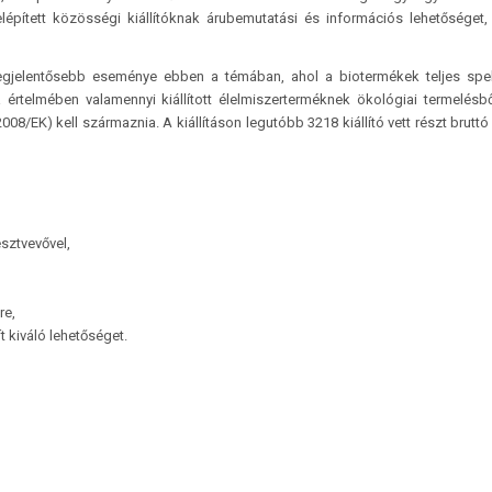
lépített közösségi kiállítóknak árubemutatási és információs lehetőséget
 legjelentősebb eseménye ebben a témában, ahol a biotermékek teljes sp
a értelmében valamennyi kiállított élelmiszerterméknek ökológiai termelésb
08/EK) kell származnia. A kiállításon legutóbb 3218 kiállító vett részt bruttó
sztvevővel,
re,
 kiváló lehetőséget.