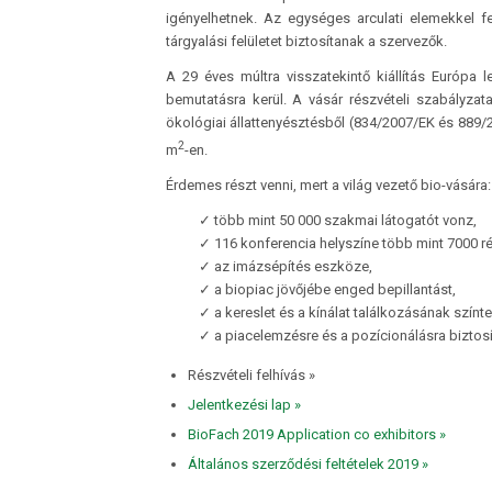
igényelhetnek. Az egységes arculati elemekkel fe
tárgyalási felületet biztosítanak a szervezők.
A 29 éves múltra visszatekintő kiállítás Európa
bemutatásra kerül. A vásár részvételi szabályzat
ökológiai állattenyésztésből (834/2007/EK és 889/20
2
m
-en.
Érdemes részt venni, mert a világ vezető bio-vására:
✓ több mint 50 000 szakmai látogatót vonz,
✓ 116 konferencia helyszíne több mint 7000 ré
✓ az imázsépítés eszköze,
✓ a biopiac jövőjébe enged bepillantást,
✓ a kereslet és a kínálat találkozásának színte
✓ a piacelemzésre és a pozícionálásra biztosít
Részvételi felhívás »
Jelentkezési lap
»
BioFach 2019 Application co exhibitors »
Általános szerződési feltételek 2019 »