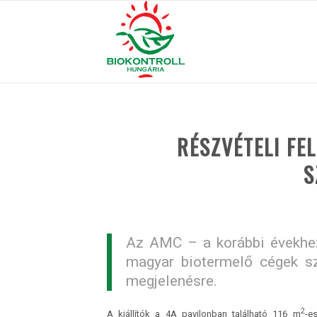
RÉSZVÉTELI FE
S
Az AMC – a korábbi évekhez
magyar biotermelő cégek s
megjelenésre.
2
A kiállítók a 4A pavilonban található 116 m
-e