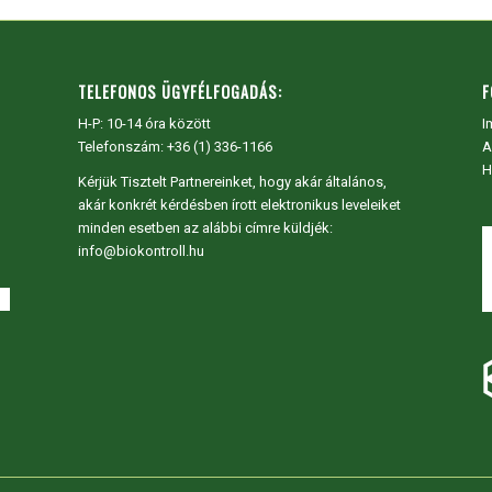
TELEFONOS ÜGYFÉLFOGADÁS:
F
H-P: 10-14 óra között
I
Telefonszám: +36 (1) 336-1166
A
H
Kérjük Tisztelt Partnereinket, hogy akár általános,
akár konkrét kérdésben írott elektronikus leveleiket
minden esetben az alábbi címre küldjék:
info@biokontroll.hu