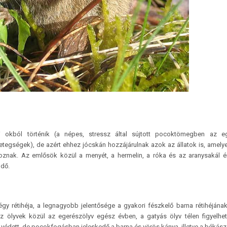
 okból történik (a népes, stressz által sújtott pocoktömegben az e
tegségek), de azért ehhez jócskán hozzájárulnak azok az állatok is, amelye
oznak. Az emlősök közül a menyét, a hermelin, a róka és az aranysakál 
ndő.
y rétihéja, a legnagyobb jelentősége a gyakori fészkelő barna rétihéjána
 Az ölyvek közül az egerészölyv egész évben, a gatyás ölyv télen figyelh
 védett, de pocokfogásban jeleskedő a barna és vörös kánya, illetve a békász