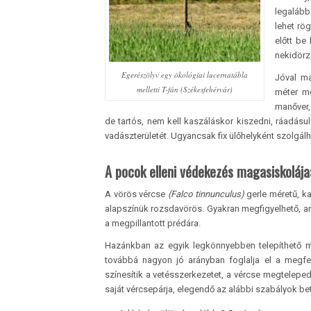
legalább
lehet rög
előtt be
nekidörz
Egerészölyv egy ökológiai lucernatábla
Jóval ma
melletti T-fán (Székesfehérvár)
méter mé
manőver,
de tartós, nem kell kaszáláskor kiszedni, ráadásu
vadászterületét. Ugyancsak fix ülőhelyként szolgá
A pocok elleni védekezés magasiskolája:
A vörös vércse
(Falco tinnunculus)
gerle méretű, k
alapszínük rozsdavörös. Gyakran megfigyelhető, amin
a megpillantott prédára.
Hazánkban az egyik legkönnyebben telepíthető madá
továbbá nagyon jó arányban foglalja el a megfelel
színesítik a vetésszerkezetet, a vércse megtelep
saját vércsepárja, elegendő az alábbi szabályok be