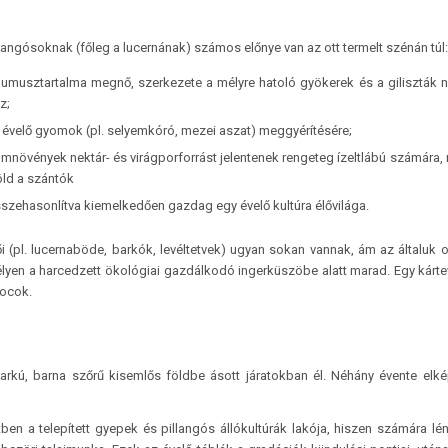
langósoknak (főleg a lucernának) számos előnye van az ott termelt szénán túl:
, humusztartalma megnő, szerkezete a mélyre hatoló gyökerek és a giliszták
z;
 évelő gyomok (pl. selyemkóró, mezei aszat) meggyérítésére;
omnövények nektár- és virágporforrást jelentenek rengeteg ízeltlábú számára,
öld a szántók
sszehasonlítva kiemelkedően gazdag egy évelő kultúra élővilága.
i (pl. lucernaböde, barkók, levéltetvek) ugyan sokan vannak, ám az általuk 
en a harcedzett ökológiai gazdálkodó ingerküszöbe alatt marad. Egy kárte
pocok.
farkú, barna szőrű kisemlős földbe ásott járatokban él. Néhány évente elk
n a telepített gyepek és pillangós állókultúrák lakója, hiszen számára lé