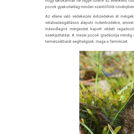
hogy lakókamráit ne tegye tönkre az évenkénti több
pocok gyakorlatilag minden szántóföldi növényben
Az ellene való védekezés évtizedeken át mérgek
véralvadásgátláson alapuló rodenticidekre, amivel 
másodlagos mérgezést kapott védett ragadozók 
szerkijuttatást. A mezei pocok gradációja mindig
természetbarát segítségünk: maga a Természet.