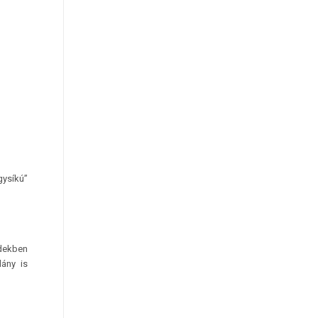
gysíkú”
edekben
dány is