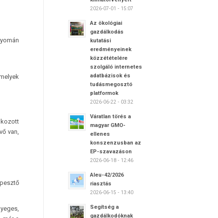
2026-07-01 - 15:07
Az ökológiai
gazdálkodás
 nyomán
kutatási
eredményeinek
közzétételére
szolgáló internetes
adatbázisok és
 melyek
tudásmegosztó
platformok
2026-06-22 - 03:32
Váratlan törés a
okozott
magyar GMO-
vő van,
ellenes
konszenzusban az
EP-szavazáson
2026-06-18 - 12:46
Aleu-42/2026
épesztő
riasztás
2026-06-15 - 13:40
Segítség a
nyeges,
gazdálkodóknak