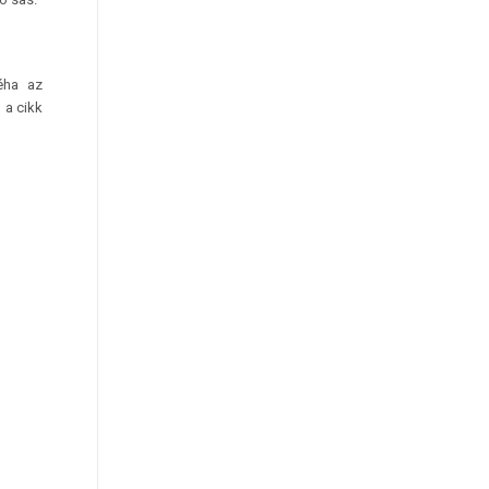
éha az
 a cikk