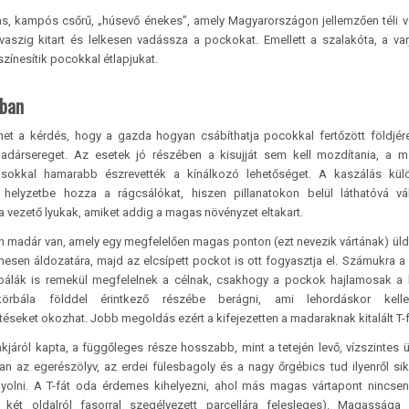
cias, kampós csőrű, „húsevő énekes”, amely Magyarországon jellemzően téli 
vaszig kitart és lelkesen vadássza a pockokat. Emellett a szalakóta, a var
színesítik pocokkal étlapjukat.
kban
het a kérdés, hogy a gazda hogyan csábíthatja pocokkal fertőzött földjér
dársereget. Az esetek jó részében a kisujját sem kell mozdítania, a m
 sokkal hamarabb észrevették a kínálkozó lehetőséget. A kaszálás kül
 helyzetbe hozza a rágcsálókat, hiszen pillanatokon belül láthatóvá v
ba vezető lyukak, amiket addig a magas növényzet eltakart.
n madár van, amely egy megfelelően magas ponton (ezt nevezik vártának) ül
lmesen áldozatára, majd az elcsípett pockot is ott fogyasztja el. Számukra a
bálák is remekül megfelelnek a célnak, csakhogy a pockok hajlamosak a
körbála földdel érintkező részébe berágni, ami lehordáskor kelle
éseket okozhat. Jobb megoldás ezért a kifejezetten a madaraknak kitalált T-f
akjáról kapta, a függőleges része hosszabb, mint a tetején levő, vízszintes ü
an az egerészölyv, az erdei fülesbagoly és a nagy őrgébics tud ilyenről si
olni. A T-fát oda érdemes kihelyezni, ahol más magas vártapont nincsen
 két oldalról fasorral szegélyezett parcellára felesleges). Magassága