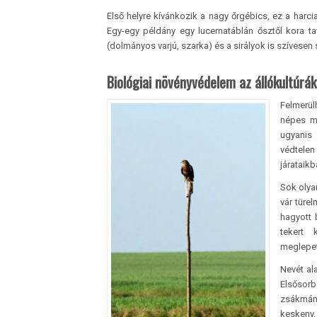
Első helyre kívánkozik a nagy őrgébics, ez a har
Egy-egy példány egy lucernatáblán ősztől kora ta
(dolmányos varjú, szarka) és a sirályok is szívesen 
Biológiai növényvédelem az állókultúrá
Felmerül
népes ma
ugyanis
védtelen
járataik
Sok olya
vár türe
hagyott 
tekert 
meglepet
Nevét al
Elsősorb
zsákmány
keskeny,