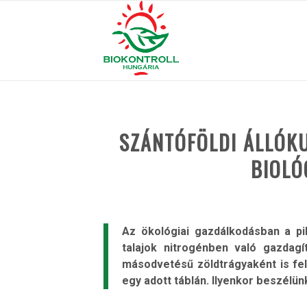
SZÁNTÓFÖLDI ÁLLÓKU
BIOLÓ
Az ökológiai gazdálkodásban a pi
talajok nitrogénben való gazdag
másodvetésű zöldtrágyaként is fe
egy adott táblán. Ilyenkor beszélünk