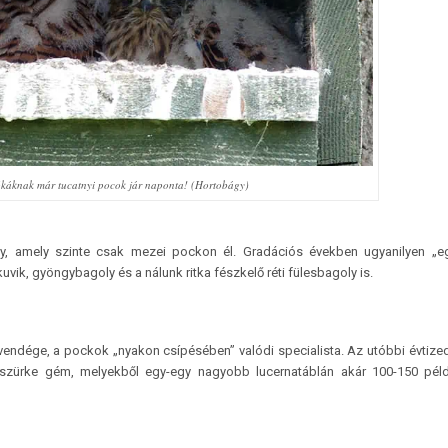
ókáknak már tucatnyi pocok jár naponta! (Hortobágy)
y, amely szinte csak mezei pockon él. Gradációs években ugyanilyen „e
vik, gyöngybagoly és a nálunk ritka fészkelő réti fülesbagoly is.
 vendége, a pockok „nyakon csípésében” valódi specialista. Az utóbbi évtiz
 szürke gém, melyekből egy-egy nagyobb lucernatáblán akár 100-150 pél