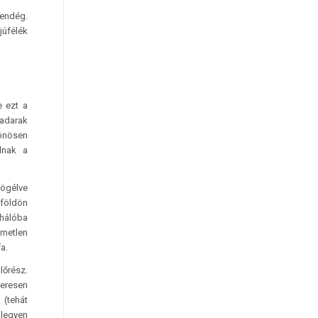
vendég.
júfélék
e ezt a
adarak
önösen
álnak a
dögélve
 földön
 hálóba
metlen
a.
lőrész.
keresen
 (tehát
 legyen