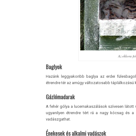
Az ekkora fi
Baglyok
Hazánk leggyakoribb baglya az erdei fülesbagol
étrendre tér az amúgy változatosabb táplálkozású ku
Gázlómadarak
A fehér gólya a lucernakaszálások szívesen látott
ugyanilyen étrendre tért rá a nagy kócsag és a
vadászgathat.
Énekesek és alkalmi vadászok