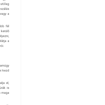
 utólag
aszálás
 vagy a
ább fél
 kerülő
lyezni,
látja a
ói.
, amúgy
ni kezd
lja el,
úrák is
 a maga