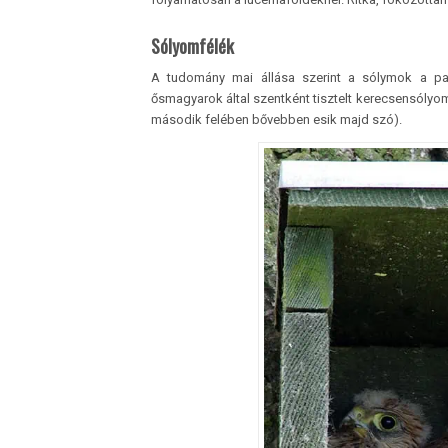
Sólyomfélék
A tudomány mai állása szerint a sólymok a p
ősmagyarok által szentként tisztelt kerecsensólyom
második felében bővebben esik majd szó).