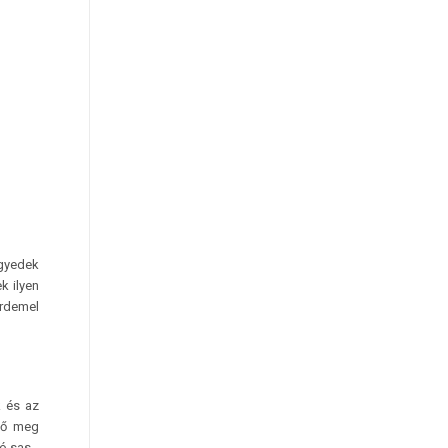
gyedek
k ilyen
érdemel
k és az
ető meg
ó sas.