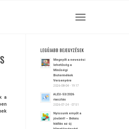
LEGÚJABB BEJEGYZÉSEK
ÉS
Megnyílt a nevezési
lehetőség a
Minőségi
Biotermékek
Versenyére
2026-08-04 - 19:17
ALEU-53/2026
k a
riasztás
ben
2026-07-24 - 07:51
nek
Nyissunk ernyőt a
jövőért! – Békés
kiállás az új
klímatörvényért