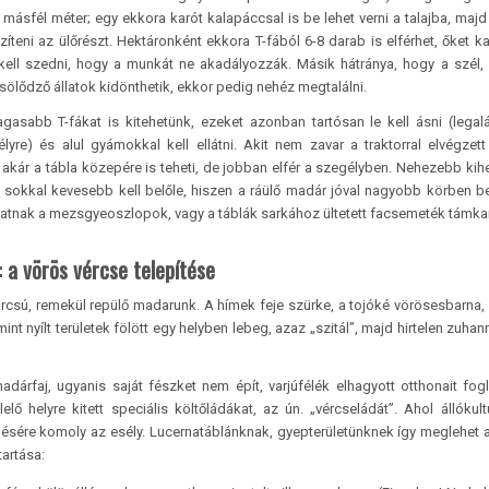
 másfél méter; egy ekkora karót kalapáccsal is be lehet verni a talajba, majd
zíteni az ülőrészt. Hektáronként ekkora T-fából 6-8 darab is elférhet, őket k
 kell szedni, hogy a munkát ne akadályozzák. Másik hátránya, hogy a szél,
sölődző állatok kidönthetik, ekkor pedig nehéz megtalálni.
gasabb T-fákat is kitehetünk, ezeket azonban tartósan le kell ásni (legal
lyre) és alul gyámokkal kell ellátni. Akit nem zavar a traktorral elvégzett
 akár a tábla közepére is teheti, de jobban elfér a szegélyben. Nehezebb kihe
l sokkal kevesebb kell belőle, hiszen a ráülő madár jóval nagyobb körben be
lhatnak a mezsgyeoszlopok, vagy a táblák sarkához ültetett facsemeték támkar
 a vörös vércse telepítése
arcsú, remekül repülő madarunk. A hímek feje szürke, a tojóké vörösesbarna
t nyílt területek fölött egy helyben lebeg, azaz „szitál”, majd hirtelen zuhan
rfaj, ugyanis saját fészket nem épít, varjúfélék elhagyott otthonait fogla
ő helyre kitett speciális költőládákat, az ún. „vércseládát”. Ahol állókult
edésére komoly az esély. Lucernatáblánknak, gyepterületünknek így meglehet
tartása: