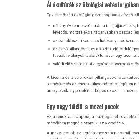
Állókultúrák az ökológiai vetésforgóban
Egy ellenőrzött ökológiai gazdaságban az évelő pil
néhány év termesztés után a talaj újjászületik
levegős, morzsalékos, tápanyagban gazdag les
az évi többszöri kaszálás hatékony módszer az
az évelő pillangósok és a köztük előforduló gy
további élőlények táplálékforrásai; egy lucernaf
valódi élő színfoltja. Az egyéves növényekkel ö
A lucerna és a vele rokon pillangósok rovarkártevő
terméskiesés az esetek túlnyomó többségében mély
amely érzékeny problémát képes okozni: a mezei 
Egy nagy túlélő: a mezei pocok
Ez a rendkívül szapora, a házi egérnél rövidebb 
mértékben megnő a számuk, ez a gradáció.
A mezei pocok az agrárkörnyezetben normál esetbe