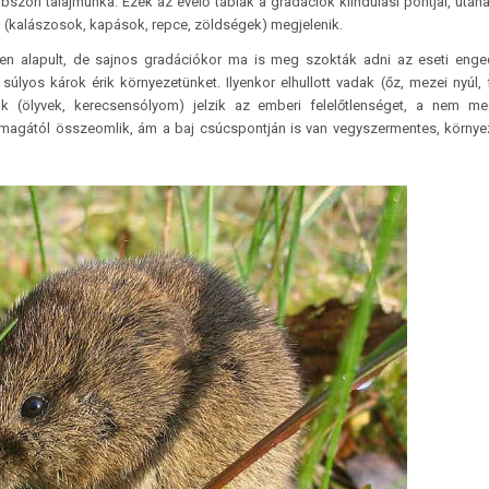
szöri talajmunka. Ezek az évelő táblák a gradációk kiindulási pontjai, után
 (kalászosok, kapások, repce, zöldségek) megjelenik.
en alapult, de sajnos gradációkor ma is meg szokták adni az eseti enge
súlyos károk érik környezetünket. Ilyenkor elhullott vadak (őz, mezei nyúl, 
(ölyvek, kerecsensólyom) jelzik az emberi felelőtlenséget, a nem meg
 magától összeomlik, ám a baj csúcspontján is van vegyszermentes, környe