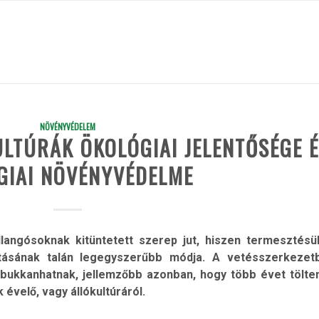
NÖVÉNYVÉDELEM
LTÚRÁK ÖKOLÓGIAI JELENTŐSÉGE 
GIAI NÖVÉNYVÉDELME
llangósoknak kitüntetett szerep jut, hiszen termesztésü
ításának talán legegyszerűbb módja. A vetésszerkezet
lbukkanhatnak, jellemzőbb azonban, hogy több évet tölte
 évelő, vagy állókultúráról.