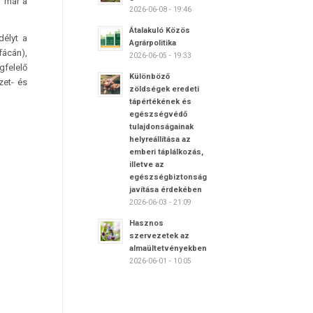
a már a
2026-06-08 - 19:46
Átalakuló Közös
délyt a
Agrárpolitika
fácán),
2026-06-05 - 19:33
felelő
Különböző
zet- és
zöldségek eredeti
tápértékének és
egészségvédő
tulajdonságainak
helyreállítása az
emberi táplálkozás,
illetve az
egészségbiztonság
javítása érdekében
2026-06-03 - 21:09
Hasznos
szervezetek az
almaültetvényekben
2026-06-01 - 10:05