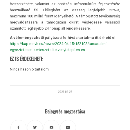
beszerzésére, valamint az öntözési infrastruktúra fejlesztésére
használható fel. Előlegként az összeg legfeljebb 25%-a,
maximum 100 millió forint igényelhető. A támogatott tevékenység
megvalósítására a támogatási okirat véglegessé válásától
számított legfeljebb 24 hónap áll rendelkezésre.
A véleményezhető pályázati felhívás tartalma itt érhető el
:
https://kap.mnvh.eu/news/2024-04-15/152102/tarsadalmi-
egyeztetesen-kerteszet-ultetvenytelepites-es
EZ IS ÉRDEKELHETI:
Nincs hasonló tartalom
2024-04-22
Bejegyzés megosztása