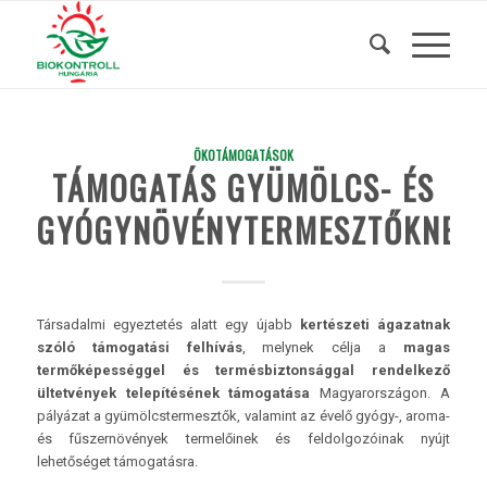
ÖKOTÁMOGATÁSOK
TÁMOGATÁS GYÜMÖLCS- ÉS
GYÓGYNÖVÉNYTERMESZTŐKNEK!
Társadalmi egyeztetés alatt egy újabb
kertészeti ágazatnak
szóló támogatási felhívás
, melynek célja a
magas
termőképességgel és termésbiztonsággal rendelkező
ültetvények telepítésének támogatása
Magyarországon. A
pályázat a gyümölcstermesztők, valamint az évelő gyógy-, aroma-
és fűszernövények termelőinek és feldolgozóinak nyújt
lehetőséget támogatásra.