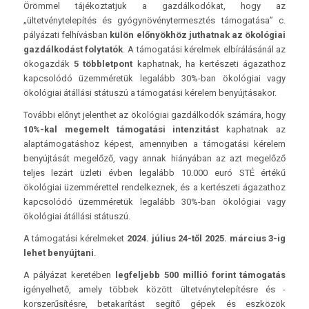
Örömmel tájékoztatjuk a gazdálkodókat, hogy az
„ültetvénytelepítés és gyógynövénytermesztés támogatása” c.
pályázati felhívásban
külön előnyökhöz juthatnak az ökológiai
gazdálkodást folytatók
. A támogatási kérelmek elbírálásánál az
ökogazdák
5 többletpont
kaphatnak, ha kertészeti ágazathoz
kapcsolódó üzemméretük legalább 30%-ban ökológiai vagy
ökológiai átállási státuszú a támogatási kérelem benyújtásakor.
További előnyt jelenthet az ökológiai gazdálkodók számára, hogy
10%-kal megemelt támogatási intenzitást
kaphatnak az
alaptámogatáshoz képest, amennyiben a támogatási kérelem
benyújtását megelőző, vagy annak hiányában az azt megelőző
teljes lezárt üzleti évben legalább 10.000 euró STÉ értékű
ökológiai üzemmérettel rendelkeznek, és a kertészeti ágazathoz
kapcsolódó üzemméretük legalább 30%-ban ökológiai vagy
ökológiai átállási státuszú.
A támogatási kérelmeket
2024. július 24-től 2025. március 3-ig
lehet benyújtani
.
A pályázat keretében
legfeljebb 500 millió forint támogatás
igényelhető, amely többek között ültetvénytelepítésre és -
korszerűsítésre, betakarítást segítő gépek és eszközök