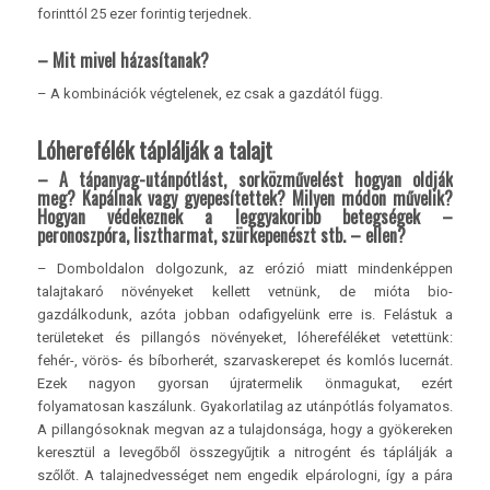
forinttól 25 ezer forintig terjednek.
– Mit mivel házasítanak?
– A kombinációk végtelenek, ez csak a gazdától függ.
Lóherefélék táplálják a talajt
– A tápanyag-utánpótlást, sorközművelést hogyan oldják
meg? Kapálnak vagy gyepesítettek? Milyen módon művelik?
Hogyan védekeznek a leggyakoribb betegségek –
peronoszpóra, lisztharmat, szürkepenészt stb. – ellen?
– Domboldalon dolgozunk, az erózió miatt mindenképpen
talajtakaró növényeket kellett vetnünk, de mióta bio­
gazdálkodunk, azóta jobban odafigyelünk erre is. Felástuk a
területeket és pillangós növényeket, lóhereféléket vetettünk:
fehér-, vörös- és bíborherét, szarvaskerepet és komlós lucernát.
Ezek nagyon gyorsan újratermelik önmagukat, ezért
folyamatosan kaszálunk. Gyakorlatilag az utánpótlás folyamatos.
A pillangósoknak megvan az a tulajdonsága, hogy a gyökereken
keresztül a levegőből összegyűjtik a nitrogént és táplálják a
szőlőt. A talajnedvességet nem engedik elpárologni, így a pára