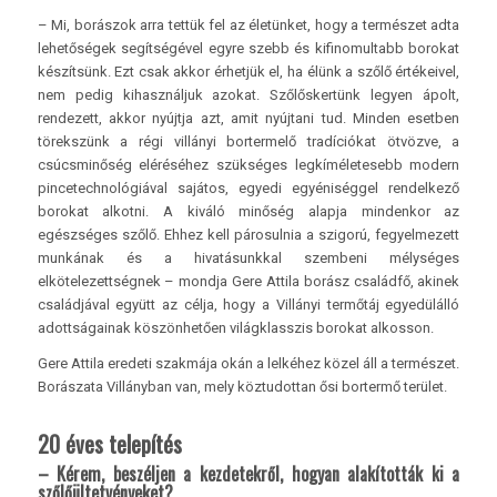
– Mi, borászok arra tettük fel az életünket, hogy a természet adta
lehetőségek segítségével egyre szebb és kifinomultabb borokat
készítsünk. Ezt csak akkor érhetjük el, ha élünk a szőlő értékeivel,
nem pedig kihasználjuk azokat. Szőlőskertünk legyen ápolt,
rendezett, akkor nyújtja azt, amit nyújtani tud. Minden esetben
törekszünk a régi villányi bortermelő tradíciókat ötvözve, a
csúcsminőség eléréséhez szükséges legkíméletesebb modern
pincetechnológiával sajátos, egyedi egyéniséggel rendelkező
borokat alkotni. A kiváló minőség alapja mindenkor az
egészséges szőlő. Ehhez kell párosulnia a szigorú, fegyelmezett
munkának és a hivatásunkkal szembeni mélységes
elkötelezettségnek – mondja Gere Attila borász családfő, akinek
családjával együtt az célja, hogy a Villányi termőtáj egyedülálló
adottságainak köszönhetően világklasszis borokat alkosson.
Gere Attila eredeti szakmája okán a lelkéhez közel áll a természet.
Borászata Villányban van, mely köztudottan ősi bortermő terület.
20 éves telepítés
– Kérem, beszéljen a kezdetekről, hogyan alakították ki a
szőlőültetvényeket?