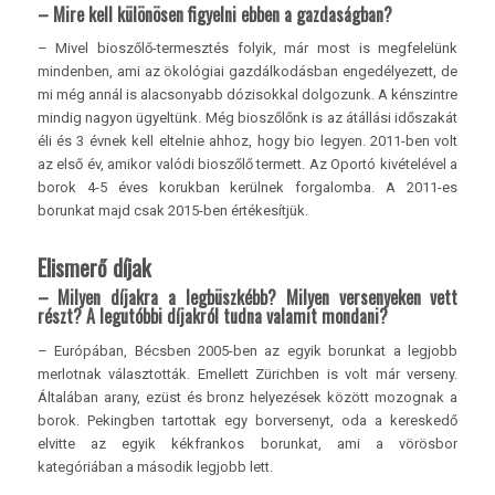
– Mire kell különösen figyelni ebben a gazdaságban?
– Mivel bioszőlő-termesztés folyik, már most is megfelelünk
mindenben, ami az ökológiai gazdálkodásban engedélyezett, de
mi még annál is alacsonyabb dózisokkal dolgozunk. A kénszintre
mindig nagyon ügyeltünk. Még bioszőlőnk is az átállási időszakát
éli és 3 évnek kell eltelnie ahhoz, hogy bio legyen. 2011-ben volt
az első év, amikor valódi bioszőlő termett. Az Oportó kivételével a
borok 4-5 éves korukban kerülnek forgalomba. A 2011-es
borunkat majd csak 2015-ben értékesítjük.
Elismerő díjak
– Milyen díjakra a legbüszkébb? Milyen versenyeken vett
részt? A legutóbbi díjakról tudna valamit mondani?
– Európában, Bécsben 2005-ben az egyik borunkat a legjobb
merlotnak választották. Emellett Zürichben is volt már verseny.
Általában arany, ezüst és bronz helyezések között mozognak a
borok. Pekingben tartottak egy borversenyt, oda a kereskedő
elvitte az egyik kékfrankos borunkat, ami a vörösbor
kategóriában a második legjobb lett.