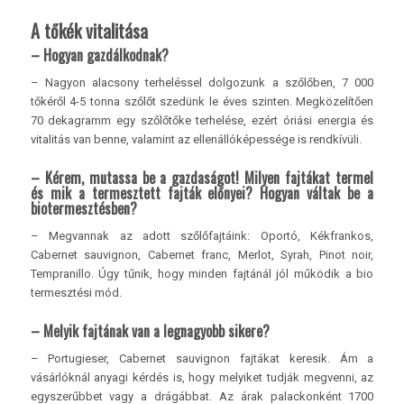
A tőkék vitalitása
– Hogyan gazdálkodnak?
– Nagyon alacsony terheléssel dolgozunk a szőlőben, 7 000
tőkéről 4-5 tonna szőlőt szedünk le éves szinten. Megközelítően
70 dekagramm egy szőlőtőke terhelése, ezért óriási energia és
vitalitás van benne, valamint az ellenállóképessége is rendkívüli.
– Kérem, mutassa be a gazdaságot! Milyen fajtákat termel
és mik a termesztett fajták előnyei? Hogyan váltak be a
biotermesztésben?
– Megvannak az adott szőlőfajtáink: Oportó, Kékfrankos,
Cabernet sauvignon, Cabernet franc, Merlot, Syrah, Pinot noir,
Tempranillo. Úgy tűnik, hogy minden fajtánál jól működik a bio
termesztési mód.
– Melyik fajtának van a legnagyobb sikere?
– Portugieser, Cabernet sauvignon fajtákat keresik. Ám a
vásárlóknál anyagi kérdés is, hogy melyiket tudják megvenni, az
egyszerűbbet vagy a drágábbat. Az árak palackonként 1700