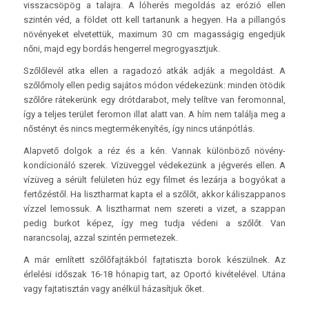
visszacsöpög a talajra. A lóherés megoldás az erózió ellen
szintén véd, a földet ott kell tartanunk a hegyen. Ha a pillangós
növényeket elvetettük, maximum 30 cm magasságig engedjük
nőni, majd egy bordás hengerrel megrogyasztjuk.
Szőlőlevél atka ellen a ragadozó atkák adják a megoldást. A
szőlőmoly ellen pedig sajátos módon védekezünk: minden ötödik
szőlőre rátekerünk egy drótdarabot, mely telítve van feromonnal,
így a teljes terület feromon illat alatt van. A hím nem találja meg a
nőstényt és nincs megtermékenyítés, így nincs utánpótlás.
Alapvető dolgok a réz és a kén. Vannak különböző növény­
kondícionáló szerek. Vízüveggel védekezünk a jégverés ellen. A
vízüveg a sérült felületen húz egy filmet és lezárja a bogyókat a
fertőzéstől. Ha lisztharmat kapta el a szőlőt, akkor káliszappanos
vízzel lemossuk. A lisztharmat nem szereti a vizet, a szappan
pedig burkot képez, így meg tudja védeni a szőlőt. Van
narancsolaj, azzal szintén permetezek.
A már említett szőlőfajtákból fajtatiszta borok készülnek. Az
érlelési időszak 16-18 hónapig tart, az Oportó kivételével. Utána
vagy fajtatisztán vagy anélkül házasítjuk őket.