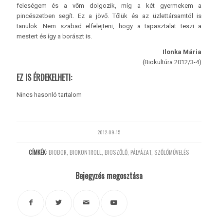
feleségem és a vőm dolgozik, míg a két gyermekem a
pincészetben segít. Ez a jövő. Tőlük és az üzlettársamtól is
tanulok. Nem szabad elfelejteni, hogy a tapasztalat teszi a
mestert és így a borászt is.
Ilonka Mária
(Biokultúra 2012/3-4)
EZ IS ÉRDEKELHETI:
Nincs hasonló tartalom
2012-09-15
CÍMKÉK:
BIOBOR
,
BIOKONTROLL
,
BIOSZŐLŐ
,
PÁLYÁZAT
,
SZŐLŐMŰVELÉS
Bejegyzés megosztása