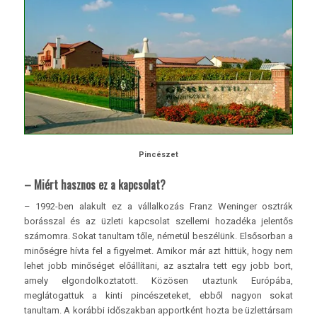
Pincészet
– Miért hasznos ez a kapcsolat?
– 1992-ben alakult ez a vállalkozás Franz Weninger osztrák
borásszal és az üzleti kapcsolat szellemi hozadéka jelentős
számomra. Sokat tanultam tőle, németül beszélünk. Elsősorban a
minőségre hívta fel a figyelmet. Amikor már azt hittük, hogy nem
lehet jobb minőséget előállítani, az asztalra tett egy jobb bort,
amely elgondolkoztatott. Közösen utaztunk Európába,
meglátogattuk a kinti pincészeteket, ebből nagyon sokat
tanultam. A korábbi időszakban apportként hozta be üzlettársam