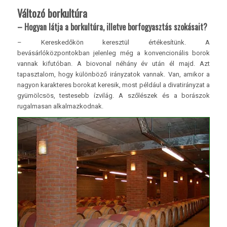
Változó borkultúra
– Hogyan látja a borkultúra, illetve borfogyasztás szokásait?
– Kereskedőkön keresztül értékesítünk. A
bevásárlóközpontokban jelenleg még a konvencionális borok
vannak kifutóban. A biovonal néhány év után él majd. Azt
tapasztalom, hogy különböző irányzatok vannak. Van, amikor a
nagyon karakteres borokat keresik, most például a divatirányzat a
gyümölcsös, testesebb ízvilág. A szőlészek és a borászok
rugalmasan alkalmazkodnak.