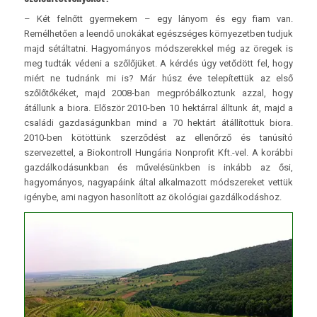
– Két felnőtt gyermekem – egy lányom és egy fiam van.
Remélhetően a leendő unokákat egészséges környezetben tudjuk
majd sétáltatni. Hagyományos módszerekkel még az öregek is
meg tudták védeni a szőlőjüket. A kérdés úgy vetődött fel, hogy
miért ne tudnánk mi is? Már húsz éve telepítettük az első
szőlőtőkéket, majd 2008-ban megpróbálkoztunk azzal, hogy
átállunk a biora. Először 2010-ben 10 hektárral álltunk át, majd a
családi gazdaságunkban mind a 70 hektárt átállítottuk biora.
2010-ben kötöttünk szerződést az ellenőrző és tanúsító
szervezettel, a Biokontroll Hungária Nonprofit Kft.-vel. A korábbi
gazdálkodásunkban és művelésünkben is inkább az ősi,
hagyományos, nagyapáink által alkalmazott módszereket vettük
igénybe, ami nagyon hasonlított az ökológiai gazdálkodáshoz.