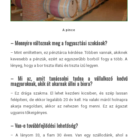
A pince
– Mennyire változnak meg a fogyasztási szokások?
– Mint említettem, ez pénztárca kérdése. Többen vannak, akiknek
kevesebb a pénzük, ezért az egyszerűbb borból fogy a több. A
lényeg, hogy a bor tiszta illatú és tiszta ízű legyen.
– Mi az, amit tanácsolni tudna a vállalkozó kedvű
magyaroknak, akik át akarnak állni a biora?
– Ez drága szakma. El lehet kezdeni kicsiben, és szép lassan
felépíteni, de ekkor legalább 20 év kell. Ha valaki máról holnapra
akarja megoldani, akkor az nehezen fog menni. Ez az ágazat
ugyanis tőkeigényes.
– Van-e továbbfejlődési lehetőség?
– A lányom 33, a fiam 30 éves. Van egy szállodánk, ahol a