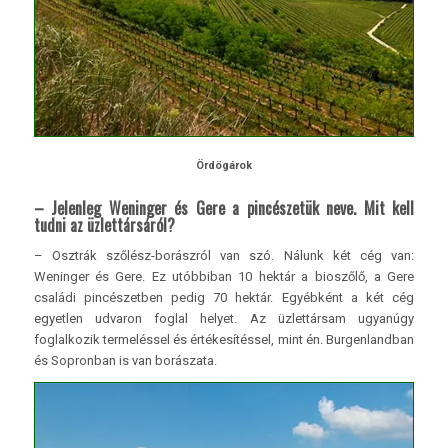
Ördögárok
– Jelenleg Weninger és Gere a pincészetük neve. Mit kell
tudni az üzlettársáról?
– Osztrák szőlész-borászról van szó. Nálunk két cég van:
Weninger és Gere. Ez utóbbiban 10 hektár a bioszőlő, a Gere
családi pincészetben pedig 70 hektár. Egyébként a két cég
egyetlen udvaron foglal helyet. Az üzlettársam ugyanúgy
foglalkozik termeléssel és értékesítéssel, mint én. Burgenlandban
és Sopronban is van borászata.