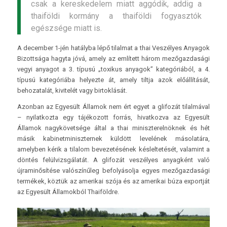
csak a kereskedelem miatt aggódik, addig a
thaiföldi kormány a thaiföldi fogyasztók
egészsége miatt is.
A december 1-jén hatályba lépő tilalmat a thai Veszélyes Anyagok
Bizottsága hagyta jóvá, amely az említett három mezőgazdasági
vegyi anyagot a 3. típusú „toxikus anyagok” kategóriából, a 4.
típusú kategóriába helyezte át, amely tiltja azok előállítását,
behozatalát, kivitelét vagy birtoklását.
Azonban az Egyesült Államok nem ért egyet a glifozát tilalmával
– nyilatkozta egy tájékozott forrás, hivatkozva az Egyesült
Államok nagykövetsége által a thai miniszterelnöknek és hét
másik kabinetminiszternek küldött levelének másolatára,
amelyben kérik a tilalom bevezetésének késleltetését, valamint a
döntés felülvizsgálatát. A glifozát veszélyes anyagként való
újraminősítése valószínűleg befolyásolja egyes mezőgazdasági
termékek, köztük az amerikai szója és az amerikai búza exportját
az Egyesült Államokból Thaiföldre.