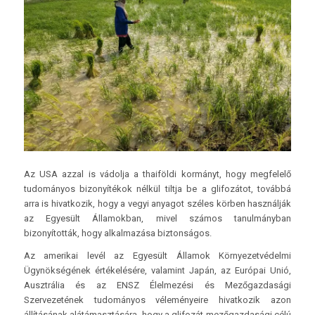
Az USA azzal is vádolja a thaiföldi kormányt, hogy megfelelő
tudományos bizonyítékok nélkül tiltja be a glifozátot, továbbá
arra is hivatkozik, hogy a vegyi anyagot széles körben használják
az Egyesült Államokban, mivel számos tanulmányban
bizonyították, hogy alkalmazása biztonságos.
Az amerikai levél az Egyesült Államok Környezetvédelmi
Ügynökségének értékelésére, valamint Japán, az Európai Unió,
Ausztrália és az ENSZ Élelmezési és Mezőgazdasági
Szervezetének tudományos véleményeire hivatkozik azon
állításának alátámasztására, hogy a glifozát mezőgazdasági célú