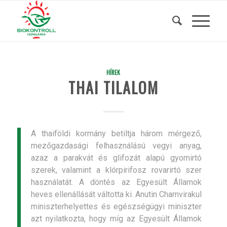
HÍREK
THAI TILALOM
A thaiföldi kormány betiltja három mérgező,
mezőgazdasági felhasználású vegyi anyag,
azaz a parakvát és glifozát alapú gyomirtó
szerek, valamint a klórpirifosz rovarirtó szer
használatát. A döntés az Egyesült Államok
heves ellenállását váltotta ki. Anutin Charnvirakul
miniszterhelyettes és egészségügyi miniszter
azt nyilatkozta, hogy míg az Egyesült Államok