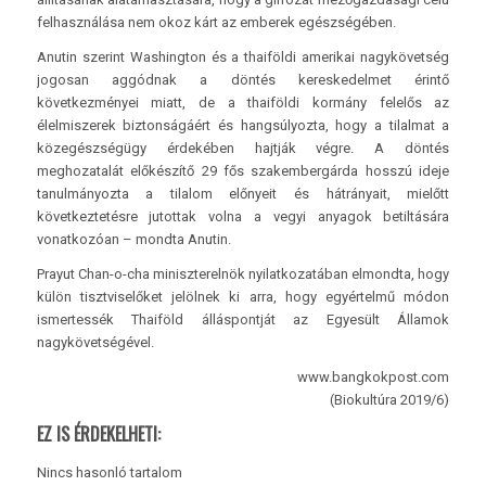
felhasználása nem okoz kárt az emberek egészségében.
Anutin szerint Washington és a thaiföldi amerikai nagykövetség
jogosan aggódnak a döntés kereskedelmet érintő
következményei miatt, de a thaiföldi kormány felelős az
élelmiszerek biztonságáért és hangsúlyozta, hogy a tilalmat a
közegészségügy érdekében hajtják végre. A döntés
meghozatalát előkészítő 29 fős szakembergárda hosszú ideje
tanulmányozta a tilalom előnyeit és hátrányait, mielőtt
következtetésre jutottak volna a vegyi anyagok betiltására
vonatkozóan – mondta Anutin.
Prayut Chan-o-cha miniszterelnök nyilatkozatában elmondta, hogy
külön tisztviselőket jelölnek ki arra, hogy egyértelmű módon
ismertessék Thaiföld álláspontját az Egyesült Államok
nagykövetségével.
www.bangkokpost.com
(Biokultúra 2019/6)
EZ IS ÉRDEKELHETI:
Nincs hasonló tartalom