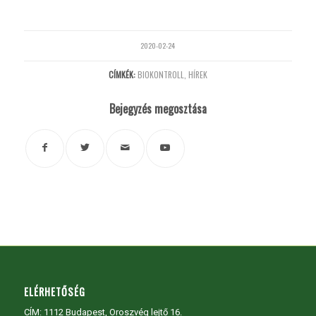
2020-02-24
CÍMKÉK:
BIOKONTROLL
,
HÍREK
Bejegyzés megosztása
ELÉRHETŐSÉG
CÍM:
1112 Budapest, Oroszvég lejtő 16.