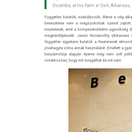
Dicamba, at his farm in Dell, Arkansas
Független kutatók, szabályozók, illetve a cég al
bevezetése nem a megszokottak szerint zajlott.
tesztelését, amit a környezetvédelmi ügynökség 
megkérdőjelezett. Jason Norsworthy (Arkansas E
független egyetemi kutatók a Reutersnek elmond
jóváhagyta volna annak használatát. Emellett a gyár
beszámolója alapján ilyenre még nem volt példa
vonatkozóan, hogy mit vizsgálhat és mit nem.