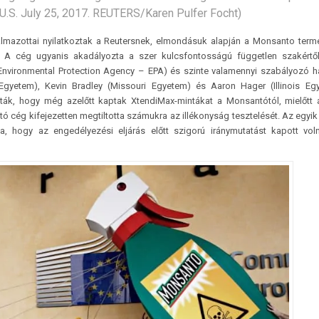
, U.S. July 25, 2017. REUTERS/Karen Pulfer Focht)
kalmazottai nyilatkoztak a Reutersnek, elmondásuk alapján a Monsanto ter
 A cég ugyanis akadályozta a szer kulcsfontosságú független szakértők
(Environmental Protection Agency – EPA) és szinte valamennyi szabályozó 
gyetem), Kevin Bradley (Missouri Egyetem) és Aaron Hager (Illinois Eg
ták, hogy még azelőtt kaptak XtendiMax-mintákat a Monsantótól, mielőtt
tó cég kifejezetten megtiltotta számukra az illékonyság tesztelését. Az egyik
, hogy az engedélyezési eljárás előtt szigorú iránymutatást kapott vol