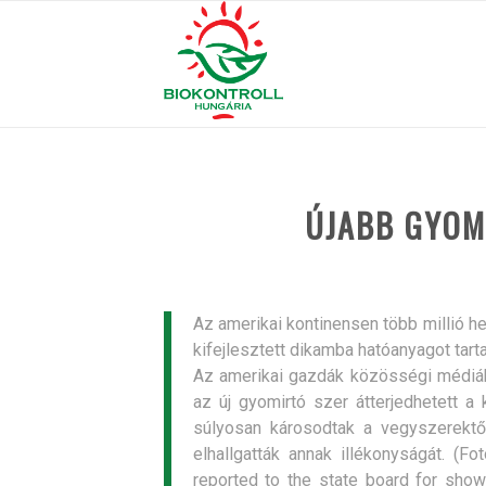
ÚJABB GYOM
Az amerikai kontinensen több millió h
kifejlesztett dikamba hatóanyagot tarta
Az amerikai gazdák közösségi médiában
az új gyomirtó szer átterjedhetett a
súlyosan károsodtak a vegyszerektől
elhallgatták annak illékonyságát. (
reported to the state board for show