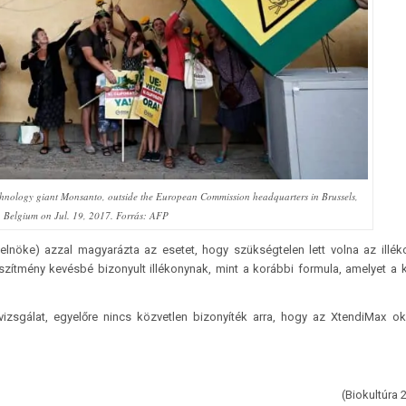
otechnology giant Monsanto, outside the European Commission headquarters in Brussels,
Belgium on Jul. 19, 2017. Forrás: AFP
alelnöke) azzal magyarázta az esetet, hogy szükségtelen lett volna az illé
észítmény kevésbé bizonyult illékonynak, mint a korábbi formula, amelyet a 
izsgálat, egyelőre nincs közvetlen bizonyíték arra, hogy az XtendiMax o
(Biokultúra 