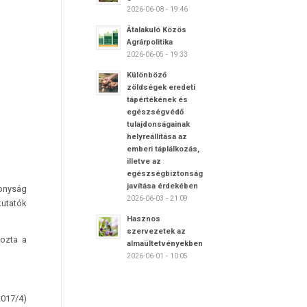
2026-06-08 - 19:46
Átalakuló Közös
Agrárpolitika
2026-06-05 - 19:33
Különböző
zöldségek eredeti
tápértékének és
egészségvédő
tulajdonságainak
helyreállítása az
emberi táplálkozás,
illetve az
egészségbiztonság
javítása érdekében
konyság
2026-06-03 - 21:09
kutatók
Hasznos
szervezetek az
kozta a
almaültetvényekben
2026-06-01 - 10:05
2017/4)