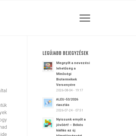
LEGÚJABB BEJEGYZÉSEK
Megnyílt a nevezési
lehetőség a
Minőségi
Biotermékek
Versenyére
ltal
2026-08-04 - 19:17
ALEU-53/2026
ntük
riasztás
2026-07-24 - 07:51
nyek
ogy
Nyissunk ernyőt a
jövőért! – Békés
had
kiállás az új
cide
klímatörvényért