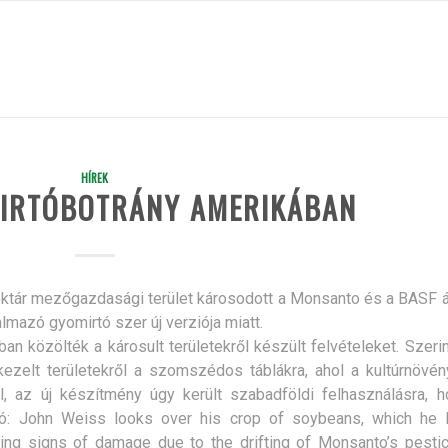
HÍREK
IRTÓBOTRÁNY AMERIKÁBAN
ektár mezőgazdasági terület károsodott a Monsanto és a BASF á
lmazó gyomirtó szer új verziója miatt.
 közölték a károsult területekről készült felvételeket. Szeri
 kezelt területekről a szomszédos táblákra, ahol a kultúrnövé
, az új készítmény úgy került szabadföldi felhasználásra, h
Fotó: John Weiss looks over his crop of soybeans, which he 
ing signs of damage due to the drifting of Monsanto’s pesti