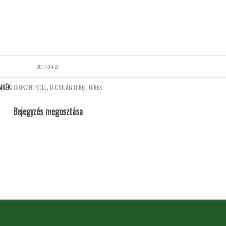
2017-09-21
MKÉK:
BIOKONTROLL
,
BIOVILÁG HÍREI
,
HÍREK
Bejegyzés megosztása