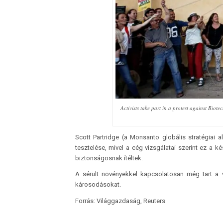
Activists take part in a protest against Bi
Scott Partridge (a Monsanto globális stratégiai 
tesztelése, mivel a cég vizsgálatai szerint ez a k
biztonságosnak ítéltek.
A sérült növényekkel kapcsolatosan még tart a v
károsodásokat.
Forrás: Világgazdaság, Reuters