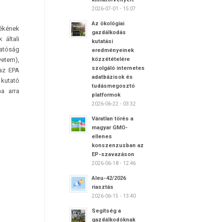
2026-07-01 - 15:07
Az ökológiai
mékének
gazdálkodás
 általi
kutatási
hatóság
eredményeinek
yetem),
közzétételére
szolgáló internetes
 az EPA
adatbázisok és
 kutató
tudásmegosztó
na arra
platformok
2026-06-22 - 03:32
Váratlan törés a
magyar GMO-
ellenes
konszenzusban az
EP-szavazáson
2026-06-18 - 12:46
Aleu-42/2026
riasztás
2026-06-15 - 13:40
Segítség a
gazdálkodóknak