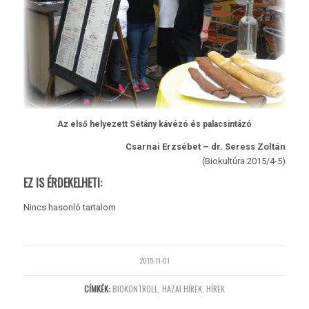
Az első helyezett Sétány kávézó és palacsintázó
Csarnai Erzsébet – dr. Seress Zoltán
(Biokultúra 2015/4-5)
EZ IS ÉRDEKELHETI:
Nincs hasonló tartalom
2015-11-01
CÍMKÉK:
BIOKONTROLL
,
HAZAI HÍREK
,
HÍREK