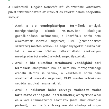
A Biokontroll Hungária Nonprofit Kft. étkeztetésre vonatkozó
privát feltételrendszere az ételeket és italokat három csoportba
sorolja:
Azok a
bio vendéglátó-ipari termékek
, amelyek
mezőgazdasági alkotói 95-100%-ban ökológiai
gazdálkodásból származnak, a készítésük során nem
alkalmaznak ionizáló sugárzást, GMO (génmódosított
szervezet) mentes adalék- és segédanyagokat használnak
fel, a maximum 5%-ban felhasználható szokványos
mezőgazdasági eredetű alkotók engedélyezettek.
Azok a
bio alkotókat tartalmazó vendéglátó-ipari
termékek
, amelyekben bio és nem bio mezőgazdasági
eredetű alkotók is vannak, a készítésük során nem
alkalmaznak ionizáló sugárzást, GMO mentes adalék- és
segédanyagokat használnak fel.
Azok a
halászott halat és/vagy vadászott vadat
tartalmazó vendéglátó-ipari termékek
, amelyekben a hal
és a vad a természetből származik (nem lehet ökológiai
jelölésű), más mezőgazdasági eredetű alkotója ökológia