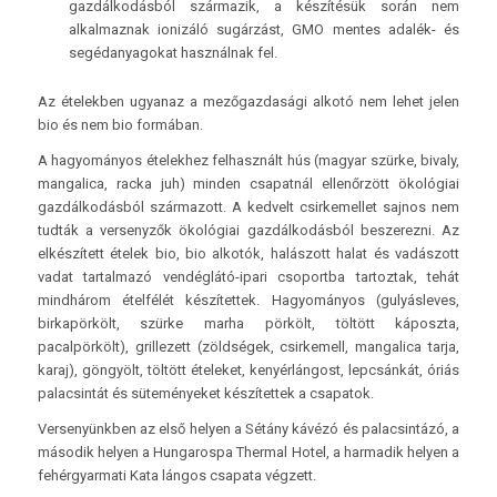
gazdálkodásból származik, a készítésük során nem
alkalmaznak ionizáló sugárzást, GMO mentes adalék- és
segédanyagokat használnak fel.
Az ételekben ugyanaz a mezőgazdasági alkotó nem lehet jelen
bio és nem bio formában.
A hagyományos ételekhez felhasznált hús (magyar szürke, bivaly,
mangalica, racka juh) minden csapatnál ellenőrzött ökológiai
gazdálkodásból származott. A kedvelt csirkemellet sajnos nem
tudták a versenyzők ökológiai gazdálkodásból beszerezni. Az
elkészített ételek bio, bio alkotók, halászott halat és vadászott
vadat tartalmazó vendéglátó-ipari csoportba tartoztak, tehát
mindhárom ételfélét készítettek. Hagyományos (gulyásleves,
birkapörkölt, szürke marha pörkölt, töltött káposzta,
pacalpörkölt), grillezett (zöldségek, csirkemell, mangalica tarja,
karaj), göngyölt, töltött ételeket, kenyérlángost, lepcsánkát, óriás
palacsintát és süteményeket készítettek a csapatok.
Versenyünkben az első helyen a Sétány kávézó és palacsintázó, a
második helyen a Hungarospa Thermal Hotel, a harmadik helyen a
fehérgyarmati Kata lángos csapata végzett.