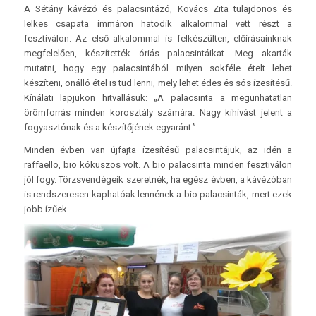
A Sétány kávézó és palacsintázó, Kovács Zita tulajdonos és
lelkes csapata immáron hatodik alkalommal vett részt a
fesztiválon. Az első alkalommal is felkészülten, előírásainknak
megfelelően, készítették óriás palacsintáikat. Meg akarták
mutatni, hogy egy palacsintából milyen sokféle ételt lehet
készíteni, önálló étel is tud lenni, mely lehet édes és sós ízesítésű.
Kínálati lapjukon hitvallásuk: „A palacsinta a megunhatatlan
örömforrás minden korosztály számára. Nagy kihívást jelent a
fogyasztónak és a készítőjének egyaránt.”
Minden évben van újfajta ízesítésű palacsintájuk, az idén a
raffaello, bio kókuszos volt. A bio palacsinta minden fesztiválon
jól fogy. Törzsvendégeik szeretnék, ha egész évben, a kávézóban
is rendszeresen kaphatóak lennének a bio palacsinták, mert ezek
jobb ízűek.