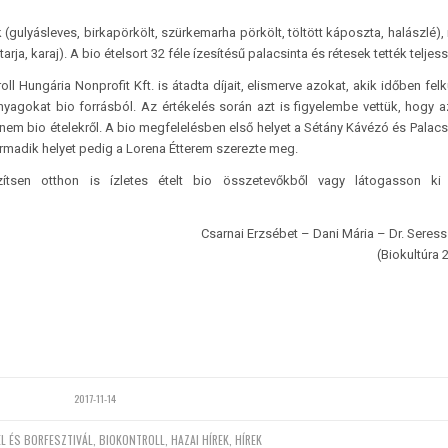
ulyásleves, birkapörkölt, szürkemarha pörkölt, töltött káposzta, halászlé),
ja, karaj). A bio ételsort 32 féle ízesítésű palacsinta és rétesek tették teljess
oll Hungária Nonprofit Kft. is átadta díjait, elismerve azokat, akik időben felk
agokat bio forrásból. Az értékelés során azt is figyelembe vettük, hogy a
 nem bio ételekről. A bio megfelelésben első helyet a Sétány Kávézó és Palacs
rmadik helyet pedig a Lorena Étterem szerezte meg.
ítsen otthon is ízletes ételt bio összetevőkből vagy látogasson ki 
Csarnai Erzsébet – Dani Mária – Dr. Seress
(Biokultúra 
2017-11-14
EL ÉS BORFESZTIVÁL
,
BIOKONTROLL
,
HAZAI HÍREK
,
HÍREK