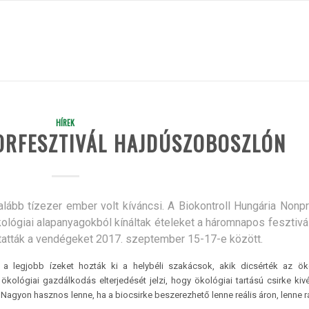
HÍREK
BORFESZTIVÁL HAJDÚSZOBOSZLÓN
galább tízezer ember volt kíváncsi. A Biokontroll Hungária Nonpr
 ökológiai alapanyagokból kínáltak ételeket a háromnapos fesztivá
tatták a vendégeket 2017. szeptember 15-17-e között.
a legjobb ízeket hozták ki a helybéli szakácsok, akik dicsérték az öko
ológiai gazdálkodás elterjedését jelzi, hogy ökológiai tartású csirke kivé
Nagyon hasznos lenne, ha a biocsirke beszerezhető lenne reális áron, lenne r