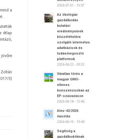
2026-07-01 - 15:07
 mind a
Az ökológiai
é.
gazdálkodás
kutatási
utatták
eredményeinek
z étlap
közzétételére
intázó,
szolgáló internetes
adatbázisok és
tudásmegosztó
jövőre
platformok
2026-06-22 - 03:32
 Zoltán
Váratlan törés a
2017/5)
magyar GMO-
ellenes
konszenzusban az
EP-szavazáson
2026-06-18 - 12:46
Aleu-42/2026
riasztás
2026-06-15 - 13:40
Segítség a
gazdálkodóknak