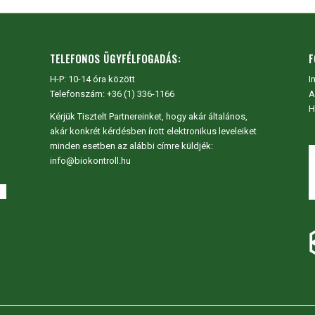
TELEFONOS ÜGYFÉLFOGADÁS:
F
H-P: 10-14 óra között
I
Telefonszám: +36 (1) 336-1166
A
H
Kérjük Tisztelt Partnereinket, hogy akár általános,
akár konkrét kérdésben írott elektronikus leveleiket
minden esetben az alábbi címre küldjék:
info@biokontroll.hu