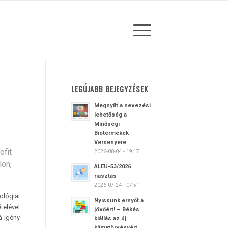
LEGÚJABB BEJEGYZÉSEK
Megnyílt a nevezési
lehetőség a
Minőségi
Biotermékek
Versenyére
ofit
2026-08-04 - 19:17
lon,
ALEU-53/2026
riasztás
2026-07-24 - 07:51
lógiai
Nyissunk ernyőt a
telével
jövőért! – Békés
á igény
kiállás az új
klímatörvényért