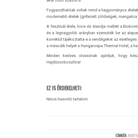
akár több százra is.
Fogyaszthatóak voltak mind a hagyományos ételek (g
modernebb ételek (grillezett zöldségek, mangalica tar
A fesztivál étele, bora és standja mellett a Biokontr
és a legnagyobb arányban szerezték be az alapany
korrektül tájékoztatta-e a vendégeket az esetleges
a második helyet a Hungarospa Thermal Hotel, a ha
Minden kedves olvasónak ajánljuk, hogy kész
Hajdúszoboszlóra!
EZ IS ÉRDEKELHETI:
Nincs hasonló tartalom
CÍMKÉK:
BIOÉT