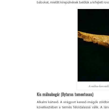
bábokat, mielőtt kirepülnének belőlük a kifejlett rov
A málna-karcsúdís
Kis málnabogár (Byturus tomentosus)
Alkalmi kártevő. A virágport kereső imágók zöldb
következtében a termés féloldalassá válik. A lár