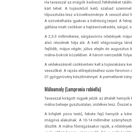
Ha tavasszal az imágók kedvező feltételeket találn
kárt tehet. A tojásokból kelő, szabad szemmel
tőpusztulás lesz a következménye. A vessző alsó ha
A szövetelhalás gyakran a bélrészig terjed. A fe
gátlása miatt csökken a hajtásnövekedés, sárgul, 
A 2,5-3 milliméteres, sárgásvörös nőstények május
alsó részének héja alá. A kelő világossárga lá
fejlődik, május végén, július elején és augusztus 
málna-bokrok közelében. A három nemzedék folyam
A védekezésnél csökkenteni kell a tojásrakásra kedv
vesszőket. A rajzás előrejelzéséhez szex-feromon cs
01 gyógynövény készítménnyel. A permetlevet irány
Málnamoly (Lampronia rubiella)
Tavasszal kirágott rügyek jelzik az áttelelt hernyó
málna belseje gusztustalan, ürülékes lesz. Ősszel a
A kifejlett piros testű, fekete fejű hernyók a k
imágóvá alakulnak. A 10-14 milliméter szárnyfeszt
díszítik. A málna fővirágzásakor rajzik, a nősténye