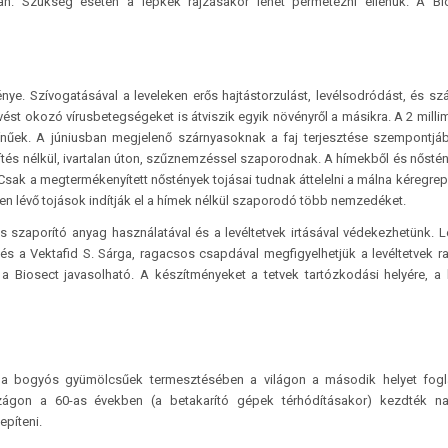
. Szükség esetén a lepkék rajzásakor lehet permetezni ellenük. A Bio
ye. Szívogatásával a leveleken erős hajtástorzulást, levélsodródást, és sz
st okozó vírusbetegségeket is átviszik egyik növényről a másikra. A 2 milli
ínűek. A júniusban megjelenő szárnyasoknak a faj terjesztése szempontjá
tés nélkül, ivartalan úton, szűznemzéssel szaporodnak. A hímekből és nősté
sak a megtermékenyített nőstények tojásai tudnak áttelelni a málna kéregre
ében lévő tojások indítják el a hímek nélkül szaporodó több nemzedéket.
s szaporító anyag használatával és a levéltetvek irtásával védekezhetünk.
és a Vektafid S. Sárga, ragacsos csapdával megfigyelhetjük a levéltetvek ra
 Biosect javasolható. A készítményeket a tetvek tartózkodási helyére, a 
 a bogyós gyümölcsűek termesztésében a világon a második helyet fogla
zágon a 60-as években (a betakarító gépek térhódításakor) kezdték n
lepíteni.