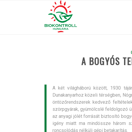
A BOGYÓS T
A két világháború között, 1930 táj
Dunakanyarhoz közeli térségben, Nógrá
öntözőrendszerek kedvező feltétele
szörpgyárak, gyümölcslé feldolgozó ü
az anyagi jólét forrását biztosító b
igény miatt ma mindössze három sz
roncsolódás nélküli gépi betakarítás.