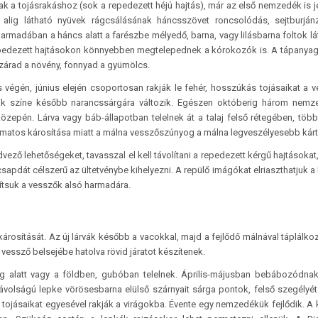
ak a tojásrakáshoz (sok a repedezett héjú hajtás), már az első nemzedék is j
 alig látható nyüvek rágcsálásának háncsszövet roncsolódás, sejtburján
rmadában a háncs alatt a farészbe mélyedő, barna, vagy lilásbarna foltok lá
lrepedezett hajtásokon könnyebben megtelepednek a kórokozók is. A tápanyag
szárad a növény, fonnyad a gyümölcs.
 végén, június elején csoportosan rakják le fehér, hosszúkás tojásaikat a 
rvák színe később narancssárgára változik. Egészen októberig három nem
közepén. Lárva vagy báb-állapotban telelnek át a talaj felső rétegében, több
atos károsítása miatt a málna vesszőszúnyog a málna legveszélyesebb kárt
ező lehetőségeket, tavasszal el kell távolítani a repedezett kérgű hajtásokat
apdát célszerű az ültetvénybe kihelyezni. A repülő imágókat elriaszthatjuk a 
ítsuk a vesszők alsó harmadára.
k károsítását. Az új lárvák később a vacokkal, majd a fejlődő málnával táplálko
 vessző belsejébe hatolva rövid járatot készítenek.
éreg alatt vagy a földben, gubóban telelnek. Április-májusban bebábozódna
ávolságú lepke vörösesbarna elülső szárnyait sárga pontok, felső szegélyét
k tojásaikat egyesével rakják a virágokba. Évente egy nemzedékük fejlődik. A 