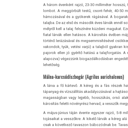
A három évenként rajzó, 23-30 milliméter hosszú, 
lombot. A meggörbült testű, csont-fehér, 40-50 
hámozásával és a gyökerek rágásával. A bogarak a
talajba. De az első és második éves lárvák ennél 
mélyről kell a talaj felszínére küzdeni magukat. Ez
fiatal lárvák ellen hatásos. A károsítás évében 
történő lerázásával és megsemmisítésével csökken
vakondok, tyúk, vetési varjú) a talajból gyakran 
pajorok ellen jó gyérítő hatású a talajforgatás. A
alapozva) végezzünk biogazdálkodásban engedélyez
lehetőség.
Málna-karcsúdíszbogár (Agrilus aurichalceus)
A lárva a fő kártevő. A kéreg és a fás részek ha
tápanyag-és vízszállítás akadályozásával a hajtáso
magasságban vagy lejjebb, hosszúkás, orsó alakú
károsítás feletti növényrész hervad, a vesszők meg
A május-június táján évente egyszer rajzó, 5-8 mi
tojásaikat a vesszőkre. A kikelő lárvák a kéreg al
csak a következő tavaszon bábozódnak be. Tavassz