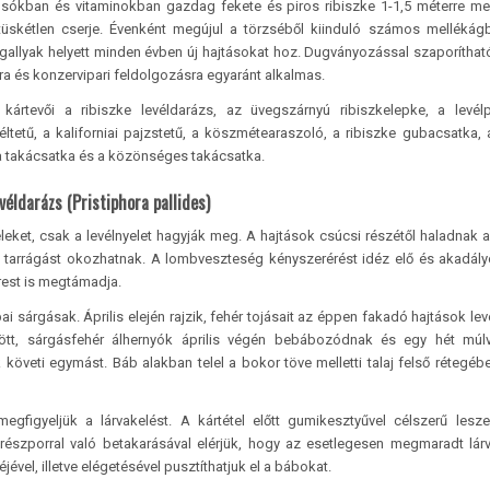
 sókban és vitaminokban gazdag fekete és piros ribiszke 1-1,5 méterre m
 tüskétlen cserje. Évenként megújul a törzséből kiinduló számos mellékág
s gallyak helyett minden évben új hajtásokat hoz. Dugványozással szaporítható
a és konzervipari feldolgozásra egyaránt alkalmas.
kártevői a ribiszke levéldarázs, az üvegszárnyú ribiszkelepke, a levélp
véltetű, a kaliforniai pajzstetű, a köszmétearaszoló, a ribiszke gubacsatka, 
 takácsatka és a közönséges takácsatka.
véldarázs (Pristiphora pallides)
leket, csak a levélnyelet hagyják meg. A hajtások csúcsi részétől haladnak 
jes tarrágást okozhatnak. A lombveszteség kényszerérést idéz elő és akadál
grest is megtámadja.
ai sárgásak. Április elején rajzik, fehér tojásait az éppen fakadó hajtások lev
ődött, sárgásfehér álhernyók április végén bebábozódnak és egy hét mú
öveti egymást. Báb alakban telel a bokor töve melletti talaj felső rétegéb
egfigyeljük a lárvakelést. A kártétel előtt gumikesztyűvel célszerű lesz
 fűrészporral való betakarásával elérjük, hogy az esetlegesen megmaradt lár
vel, illetve elégetésével pusztíthatjuk el a bábokat.