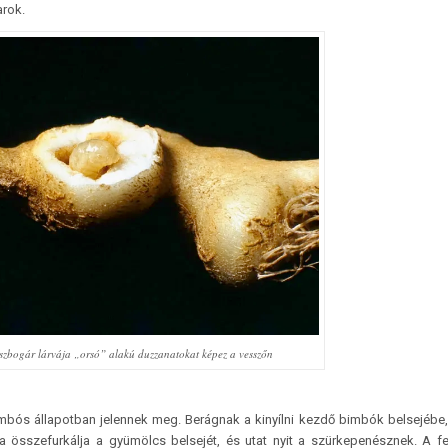
arok.
zbogár lárvája „orsó” alakú duzzanatokat képez a vesszőn
imbós állapotban jelennek meg. Berágnak a kinyílni kezdő bimbók belsejébe
va összefurkálja a gyümölcs belsejét, és utat nyit a szürkepenésznek. A fe