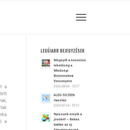
LEGÚJABB BEJEGYZÉSEK
Megnyílt a nevezési
lehetőség a
Minőségi
Biotermékek
Versenyére
t a
2026-08-04 - 19:17
tett
ALEU-53/2026
ak,
riasztás
2026-07-24 - 07:51
ztak
unka
Nyissunk ernyőt a
jövőért! – Békés
ó a
kiállás az új
klímatörvényért