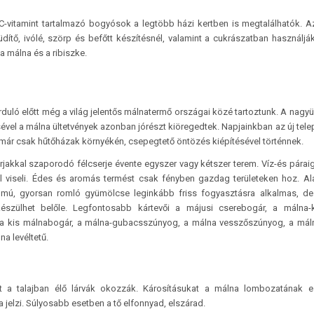
-vitamint tartalmazó bogyósok a legtöbb házi kertben is megtalálhatók. A
ítő, ivólé, szörp és befőtt készítésnél, valamint a cukrászatban használják
 málna és a ribiszke.
duló előtt még a világ jelentős málnatermő országai közé tartoztunk. A nag
el a málna ültetvények azonban jórészt kiöregedtek. Napjainkban az új tele
már csak hűtőházak környékén, csepegtető öntözés kiépítésével történnek.
jakkal szaporodó félcserje évente egyszer vagy kétszer terem. Víz-és párai
jól viseli. Édes és aromás termést csak fényben gazdag területeken hoz. A
talmú, gyorsan romló gyümölcse leginkább friss fogyasztásra alkalmas, de
észülhet belőle. Legfontosabb kártevői a májusi cserebogár, a málna-k
 a kis málnabogár, a málna-gubacsszúnyog, a málna vesszőszúnyog, a má
na levéltetű.
t a talajban élő lárvák okozzák. Károsításukat a málna lombozatának e
a jelzi. Súlyosabb esetben a tő elfonnyad, elszárad.