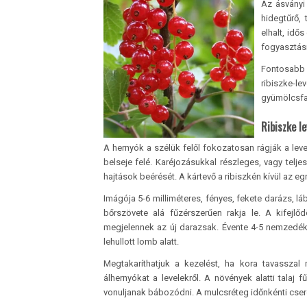
Az ásványi
hidegtűrő,
elhalt, idő
fogyasztásr
Fontosabb 
ribiszke-le
gyümölcsfa
Ribiszke le
A hernyók a szélük felől fokozatosan rágják a leve
belseje felé. Karéjozásukkal részleges, vagy tel
hajtások beérését. A kártevő a ribiszkén kívül az e
Imágója 5-6 milliméteres, fényes, fekete darázs, láb
bőrszövete alá fűzérszerűen rakja le. A kifejl
megjelennek az új darazsak. Évente 4-5 nemzedék k
lehullott lomb alatt.
Megtakaríthatjuk a kezelést, ha kora tavasszal m
álhernyókat a levelekről. A növények alatti talaj
vonuljanak bábozódni. A mulcsréteg időnkénti cseréjé