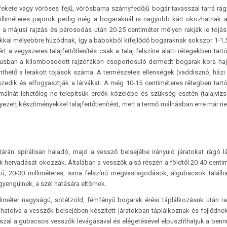
fekete vagy vöröses fejű, vörösbarna szárnyfedőjű bogár tavasszal tarrá rág
milliméteres pajorok pedig még a bogaraknál is nagyobb kárt okozhatnak 
 májusi rajzás és párosodás után 20-25 centiméter mélyen rakják le tojás
sokkal mélyebbre húzódnak, így a bábokból kifejlődő bogaraknak sokszor 1-1,
ért a vegyszeres talajfertőtlenítés csak a talaj felszíne alatti rétegekben tar
májusban a kilombosodott rajzófákon csoportosuló dermedt bogarak kora ha
thető a lerakott tojások száma. A természetes ellenségek (vaddisznó, házi 
kiszedik és elfogyasztják a lárvákat. A még 10-15 centiméteres rétegben tar
 málnát lehetőleg ne telepítsük erdők közelébe és szükség esetén (talajvizs
ett készítményekkel talajfertőtlenítést, mert a termő málnásban erre már n
tárán spirálisan haladó, majd a vessző belsejébe irányuló járatokat rágó l
k hervadását okozzák. Általában a vesszők alsó részén a földtől 20-40 centi
, 20-30 milliméteres, sima felszínű megvastagodások, álgubacsok találh
gyengülnek, a szél hatására eltörnek.
lliméter nagyságú, sötétzöld, fémfényű bogarak érési táplálkozásuk után ra
á hatolva a vesszők belsejében készített járatokban táplálkoznak és fejlődnek
al a gubacsos vesszők levágásával és elégetésével elpusztíthatjuk a benn