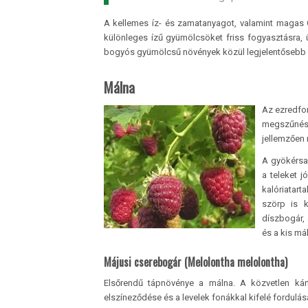
A kellemes íz- és zamatanyagot, valamint magas C
különleges ízű gyümölcsöket friss fogyasztásra, üd
bogyós gyümölcsű növények közül legjelentősebb a
Málna
Az ezredfor
megszűnésév
jellemzően 
A gyökérsar
a teleket 
kalóriatar
szörp is k
díszbogár,
és a kis mál
Májusi cserebogár (Melolontha melolontha)
Elsőrendű tápnövénye a málna. A közvetlen kár
elszíneződése és a levelek fonákkal kifelé fordulás