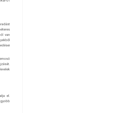
kál-01
áradást
méteres
ból van
nyekből
pedései
 Lemosó
jzását.
levelek
lja el.
agyobb