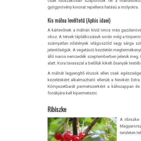
csak időszakosan szaporodik fel a málnásokban
gyógynövény kivonat repellens hatású a molyokra.
Kis málna levéltetű (Aphis idaei)
A kártevőnek a málnán kívül nincs más gazdanövén
okoz. A tetvek táplálkozásuk során még a törpenövé
szárnyatlan nőstények világoszöld vagy sárga sz
jelentőségük. A vegetáció kezdetén megtermékenyí
álló ivaros nemzedék szeptemberben jelenik meg. C
alatt. Kora tavasszal a belőlük kikelt ősanyák test
A málnát legyengítő vírusok ellen csak egészsége
kezelésként alkalmazható ellenük a Nevikén Extra 
Környezetbarát permetszerként a káliszappan és a
fonákjára kell kipermetezni.
Ribiszke
A ribiszke
Magyarors
területen te