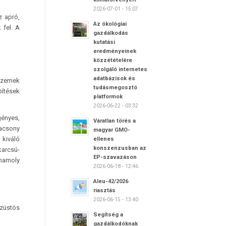
2026-07-01 - 15:07
z apró,
Az ökológiai
 fel. A
gazdálkodás
kutatási
eredményeinek
közzétételére
szolgáló internetes
adatbázisok és
yüzemek
tudásmegosztó
pítések
platformok
2026-06-22 - 03:32
gényes,
Váratlan törés a
lacsony
magyar GMO-
 kiváló
ellenes
konszenzusban az
arcsú-
EP-szavazáson
lnamoly
2026-06-18 - 12:46
Aleu-42/2026
riasztás
2026-06-15 - 13:40
züstös
Segítség a
gazdálkodóknak