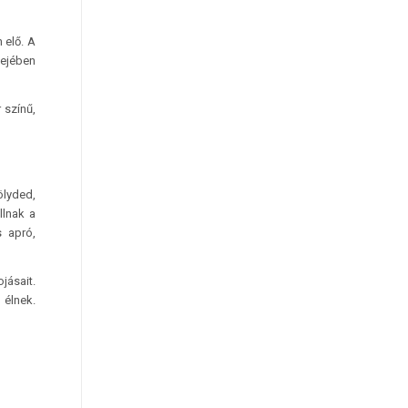
 elő. A
sejében
 színű,
ölyded,
llnak a
s apró,
jásait.
 élnek.