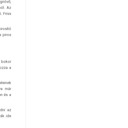
egnövő,
ból. Az
. Friss
irosító
a piros
a bokor
yozza a
eleinek
lva már
en és a
edni az
vák ide