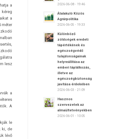
2026-06-08 - 19:46
hatja a
a kéreg
Átalakuló Közös
aikat a
Agrárpolitika
5 méter
2026-06-05 - 19:33
tózkodó
Különböző
jnalban
zöldségek eredeti
sertés,
tápértékének és
tózkodó
egészségvédő
tulajdonságainak
gálatra
helyreállítása az
em lesz
emberi táplálkozás,
illetve az
egészségbiztonság
javítása érdekében
2026-06-03 - 21:09
árvák a
méteres
Hasznos
szervezetek az
atók. A
almaültetvényekben
2026-06-01 - 10:05
kják le
 ki, de
ük lévő