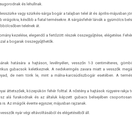
sugorodnak és lehullnak.
esszürke vagy szürkés-sárga bogár a talajban telel át és április-májusban jön
tebb virágokra, később a fiatal termésekre. A sárgásfehér lárvák a gyümölcs bel
ábbölcsőben telelnek át.
omány kezelése, elegendő a fertőzött részek összegyűjtése, elégetése. Fehér
szal a bogarak összegyűjthetők.
sának hatására a hajtáson, levélnyélen, vesszőn 1-3 centiméteres, gömb
etrikus gubacsok keletkeznek. A nedvkeringés zavara miatt a vesszők megá
nyad, de nem törik le, mint a málna-karcsúdíszbogár esetében. A termé
ai áttetszőek, közepükön fehér folttal. A nőstény a hajtások rügyeire rakja to
isz alá furakodnak és az általuk képzett gubacs belsejében csoportosan
ás is. Az imágók évente egyszer, májusban rajzanak.
esszők nyár végi eltávolításából és elégetéséből áll.