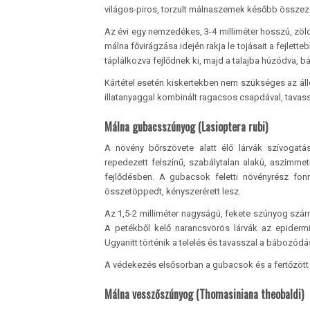
világos-piros, torzult málnaszemek később összez
Az évi egy nemzedékes, 3-4 milliméter hosszú, zöld
málna fővirágzása idején rakja le tojásait a fejlet
táplálkozva fejlődnek ki, majd a talajba húzódva, b
Kártétel esetén kiskertekben nem szükséges az áll
illatanyaggal kombinált ragacsos csapdával, tavas
Málna gubacsszúnyog (Lasioptera rubi)
A növény bőrszövete alatt élő lárvák szívogatá
repedezett felszínű, szabálytalan alakú, aszimm
fejlődésben. A gubacsok feletti növényrész fon
összetöppedt, kényszerérett lesz.
Az 1,5-2 milliméter nagyságú, fekete szúnyog szárny
A petékből kelő narancsvörös lárvák az epiderm
Ugyanitt történik a telelés és tavasszal a bábozód
A védekezés elsősorban a gubacsok és a fertőzött v
Málna vesszőszúnyog (Thomasiniana theobaldi)