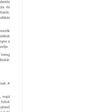
elentős
zás és
thatók.
ellátás
vesszők
zedékük
nyire a
evője.
, beteg
Biokál-
znak. A
k, majd
 foltok
kártevő