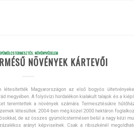
GYÜMÖLCSTERMESZTÉS
,
NÖVÉNYVÉDELEM
ERMÉSŰ NÖVÉNYEK KÁRTEVŐI
án létesítették Magyarországon az első bogyós ültetvényeke
d megyében. A folyóvízi hordalékon kialakult talajok és a kiépí
ket teremtettek a növények számára. Termesztésükre hűtőház
zemek létesültek. 2004-ben még közel 2000 hektáron foglalko
ogyósokkal, de az összes gyümölcstermésen belül a nagy kézi m
ázalékos arányt képviselnek. Csak a ribiszkénél megoldhat