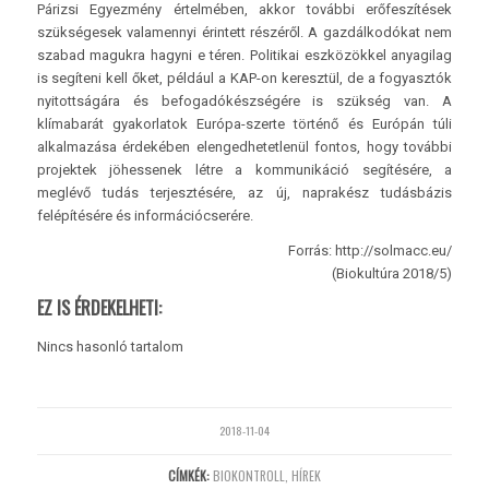
Párizsi Egyezmény értelmében, akkor további erőfeszítések
szükségesek valamennyi érintett részéről. A gazdálkodókat nem
szabad magukra hagyni e téren. Politikai eszközökkel anyagilag
is segíteni kell őket, például a KAP-on keresztül, de a fogyasztók
nyitottságára és befogadókészségére is szükség van. A
klímabarát gyakorlatok Európa-szerte történő és Európán túli
alkalmazása érdekében elengedhetetlenül fontos, hogy további
projektek jöhessenek létre a kommunikáció segítésére, a
meglévő tudás terjesztésére, az új, naprakész tudásbázis
felépítésére és információcserére.
Forrás: http://solmacc.eu/
(Biokultúra 2018/5)
EZ IS ÉRDEKELHETI:
Nincs hasonló tartalom
2018-11-04
CÍMKÉK:
BIOKONTROLL
,
HÍREK