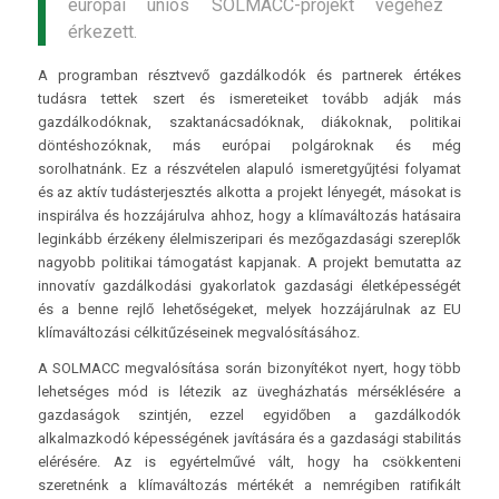
európai uniós SOLMACC-projekt végéhez
érkezett.
A programban résztvevő gazdálkodók és partnerek értékes
tudásra tettek szert és ismereteiket tovább adják más
gazdálkodóknak, szaktanácsadóknak, diákoknak, politikai
döntéshozóknak, más európai polgároknak és még
sorolhatnánk. Ez a részvételen alapuló ismeretgyűjtési folyamat
és az aktív tudásterjesztés alkotta a projekt lényegét, másokat is
inspirálva és hozzájárulva ahhoz, hogy a klímaváltozás hatásaira
leginkább érzékeny élelmiszeripari és mezőgazdasági szereplők
nagyobb politikai támogatást kapjanak. A projekt bemutatta az
innovatív gazdálkodási gyakorlatok gazdasági életképességét
és a benne rejlő lehetőségeket, melyek hozzájárulnak az EU
klímaváltozási célkitűzéseinek megvalósításához.
A SOLMACC megvalósítása során bizonyítékot nyert, hogy több
lehetséges mód is létezik az üvegházhatás mérséklésére a
gazdaságok szintjén, ezzel egyidőben a gazdálkodók
alkalmazkodó képességének javítására és a gazdasági stabilitás
elérésére. Az is egyértelművé vált, hogy ha csökkenteni
szeretnénk a klímaváltozás mértékét a nemrégiben ratifikált