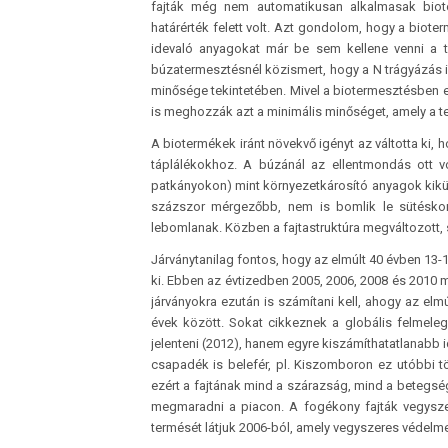
fajták még nem automatikusan alkalmasak bioter
határérték felett volt. Azt gondolom, hogy a biote
idevaló anyagokat már be sem kellene venni a
búzatermesztésnél közismert, hogy a N trágyázás i
minősége tekintetében. Mivel a biotermesztésben e
is meghozzák azt a minimális minőséget, amely a t
A biotermékek iránt növekvő igényt az váltotta ki, 
táplálékokhoz. A búzánál az ellentmondás ott v
patkányokon) mint környezetkárosító anyagok kikü
százszor mérgezőbb, nem is bomlik le sütésko
lebomlanak. Közben a fajtastruktúra megváltozott, 
Járványtanilag fontos, hogy az elmúlt 40 évben 13-1
ki. Ebben az évtizedben 2005, 2006, 2008 és 2010 mu
járványokra ezután is számítani kell, ahogy az elmú
évek között. Sokat cikkeznek a globális felmele
jelenteni (2012), hanem egyre kiszámíthatatlanabb 
csapadék is belefér, pl. Kiszomboron ez utóbbi tö
ezért a fajtának mind a szárazság, mind a betegség
megmaradni a piacon. A fogékony fajták vegyszer
termését látjuk 2006-ból, amely vegyszeres védelme