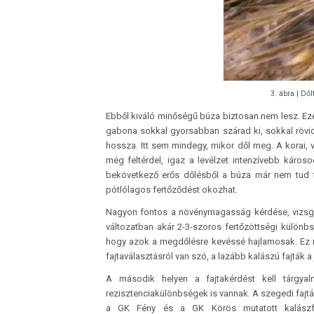
3. ábra | Dő
Ebből kiváló minőségű búza biztosan nem lesz. Ezé
gabona sokkal gyorsabban szárad ki, sokkal rövi
hossza. Itt sem mindegy, mikor dől meg. A korai,
még feltérdel, igaz a levélzet intenzívebb káros
bekövetkező erős dőlésből a búza már nem tud fel
pótlólagos fertőződést okozhat.
Nagyon fontos a növénymagasság kérdése, vizsgál
változatban akár 2-3-szoros fertőzöttségi különbs
hogy azok a megdőlésre kevéssé hajlamosak. Ez r
fajtaválasztásról van szó, a lazább kalászú fajták
A második helyen a fajtakérdést kell tárgyaln
rezisztenciakülönbségek is vannak. A szegedi fajták
a GK Fény és a GK Körös mutatott kalászfer