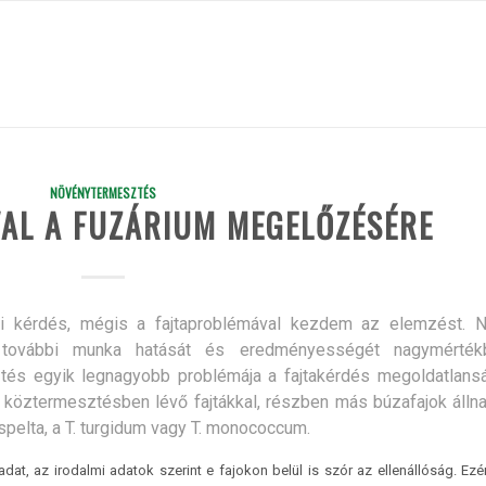
NÖVÉNYTERMESZTÉS
AL A FUZÁRIUM MEGELŐZÉSÉRE
kai kérdés, mégis a fajtaproblémával kezdem az elemzést. 
 további munka hatását és eredményességét nagymérték
tés egyik legnagyobb problémája a fajtakérdés megoldatlansá
 köztermesztésben lévő fajtákkal, részben más búzafajok álln
spelta, a T. turgidum vagy T. monococcum.
at, az irodalmi adatok szerint e fajokon belül is szór az ellenállóság. Ezé