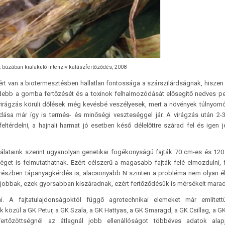
lt búzában kialakuló intenzív kalászfertőződés, 2008
rt van a biotermesztésben hallatlan fontossága a szárszilárdságnak, hiszen 
debb a gomba fertőzését és a toxinok felhalmozódását elősegítő nedves p
 virágzás körüli dőlések még kevésbé veszélyesek, mert a növények túlnyom
odása már így is termés- és minőségi veszteséggel jár. A virágzás után 2-3
térdelni, a hajnali harmat jó esetben késő délelőttre szárad fel és igen j
ataink szerint ugyanolyan genetikai fogékonyságú fajták 70 cm-es és 12
éget is felmutathatnak. Ezért célszerű a magasabb fajták felé elmozdulni, f
észben tápanyagkérdés is, alacsonyabb N szinten a probléma nem olyan é
 a jobbak, ezek gyorsabban kiszáradnak, ezért fertőződésük is mérsékelt marad
i. A fajtatulajdonságoktól függő agrotechnikai elemeket már említett
 közül a GK Petur, a GK Szala, a GK Hattyas, a GK Smaragd, a GK Csillag, a GK
tőzöttségnél az átlagnál jobb ellenállóságot többéves adatok alap