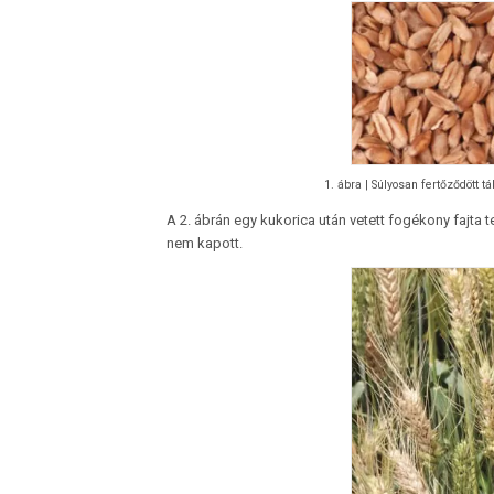
1. ábra | Súlyosan fertőződött t
A 2. ábrán egy kukorica után vetett fogékony fajta 
nem kapott.