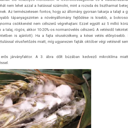
ehát nem lehet azzal a hatással számolni, mint a rozsda és lisztharmat bet
ek. Az természetesen fontos, hogy az állomány gyorsan takarja a talajt a
yabb tápanyagszinten a növényállomány fejlődése is kisebb, a bokroso
norma csökkenést nem célszerű végrehajtani. Ezzel együtt az 5 millió körül
b a talaj, rögös, akkor 10-20%-os normanövelés célszerű. A vetésidő tekinte
ntetben is ajánlott). Ha a fajta vírusérzékeny, a kései vetés előnyösebb.
tulással vírusfertőzés miatt, míg ugyanezen fajták október végi vetésnél se
erős járványfaktor. A 3. ábra dőlt búzában kedvező mikroklíma miatt
éssel.