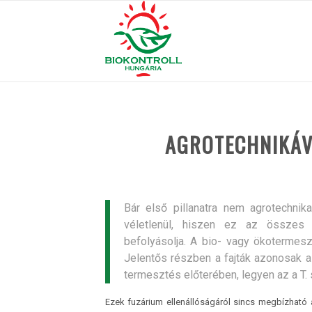
AGROTECHNIKÁV
Bár első pillanatra nem agrotechni
véletlenül, hiszen ez az összes
befolyásolja.
A bio- vagy ökotermesz
Jelentős részben a fajták azonosak a
termesztés előterében, legyen az a T. 
Ezek fuzárium ellenállóságáról sincs megbízható ad