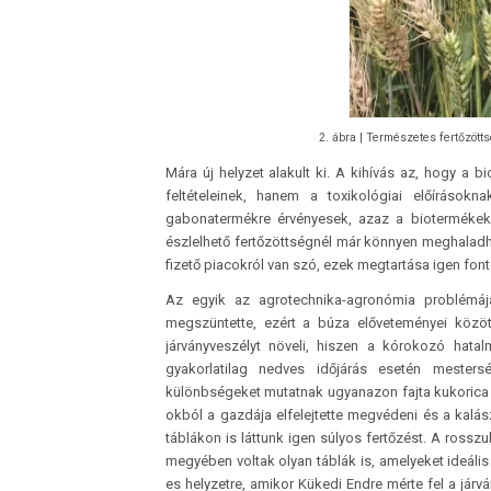
2. ábra | Természetes fertőzötts
Mára új helyzet alakult ki. A kihívás az, hogy a
feltételeinek, hanem a toxikológiai előírások
gabonatermékre érvényesek, azaz a biotermékek
észlelhető fertőzöttségnél már könnyen meghaladha
fizető piacokról van szó, ezek megtartása igen fon
Az egyik az agrotechnika-agronómia problémája
megszüntette, ezért a búza előveteményei közö
járványveszélyt növeli, hiszen a kórokozó hata
gyakorlatilag nedves időjárás esetén mestersé
különbségeket mutatnak ugyanazon fajta kukorica 
okból a gazdája elfelejtette megvédeni és a kalá
táblákon is láttunk igen súlyos fertőzést. A rosszu
megyében voltak olyan táblák is, amelyeket ideális
es helyzetre, amikor Kükedi Endre mérte fel a jár