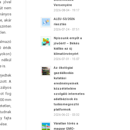
a jóval
Versenyére
lút nem
2026-08-04 - 19:17
mányos
ALEU-53/2026
e, akár
riasztás
szinten
2026-07-24 - 07:51
len.
Nyissunk ernyőt a
talmazó
jövőért! – Békés
0 érték
kiállás az új
nyokon)
klímatörvényért
2026-07-01 - 15:07
nélkül
 is.
Az ökológiai
gazdálkodás
rjedtek
kutatási
zott. A
eredményeinek
szályos
közzétételére
got fog
szolgáló internetes
adatbázisok és
 200 mm
tudásmegosztó
tetlen,
platformok
 tudnak
2026-06-22 - 03:32
y fajta
Váratlan törés a
mése.
magyar GMO-