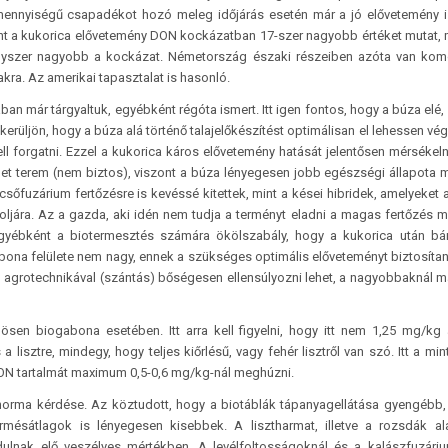
gymennyiségű csapadékot hozó meleg időjárás esetén már a jó elővetemény 
nt a kukorica elővetemény DON kockázatban 17-szer nagyobb értéket mutat, m
égyszer nagyobb a kockázat. Németország északi részeiben azóta van kom
kra. Az amerikai tapasztalat is hasonló.
ban már tárgyaltuk, egyébként régóta ismert. Itt igen fontos, hogy a búza elé,
kerüljön, hogy a búza alá történő talajelőkészítést optimálisan el lehessen vég
 forgatni. Ezzel a kukorica káros elővetemény hatását jelentősen mérsékelni
bet terem (nem biztos), viszont a búza lényegesen jobb egészségi állapota m
csőfuzárium fertőzésre is kevéssé kitettek, mint a kései hibridek, amelyeket 
toljára. Az a gazda, aki idén nem tudja a terményt eladni a magas fertőzés mi
gyébként a biotermesztés számára ökölszabály, hogy a kukorica után bá
abona felülete nem nagy, ennek a szükséges optimális előveteményt biztosítani
jó agrotechnikával (szántás) bőségesen ellensúlyozni lehet, a nagyobbaknál 
önösen bio­ga­bona esetében. Itt arra kell figyelni, hogy itt nem 1,25 mg/k
lisztre, mindegy, hogy teljes kiőrlésű, vagy fehér lisztről van szó. Itt a mint
N tartalmát maximum 0,5-0,6 mg/kg-nál meghúzni.
norma kérdése. Az köztudott, hogy a biotáblák tápanyagellátása gyengébb,
termésátlagok is lényegesen kisebbek. A lisztharmat, illetve a rozsdák a
dulnak elő veszélyes mértékben. A levélfoltosságoknál és a kalászfuzári