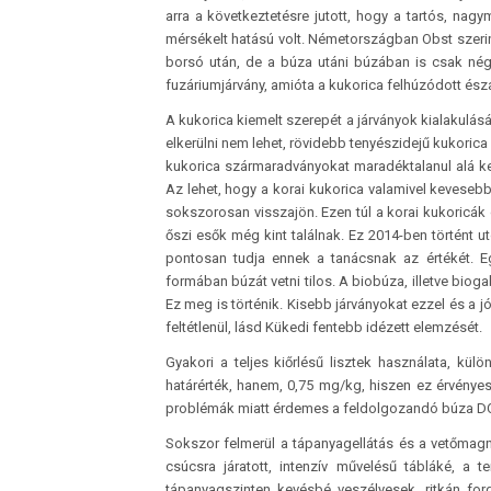
arra a következtetésre jutott, hogy a tartós, na
mérsékelt hatású volt. Németországban Obst szeri
borsó után, de a búza utáni búzában is csak n
fuzáriumjárvány, amióta a kukorica felhúzódott észa
A kukorica kiemelt szerepét a járványok kialakulásá
elkerülni nem lehet, rövidebb tenyészidejű kukorica 
kukorica szármaradványokat maradéktalanul alá kell
Az lehet, hogy a korai kukorica valamivel keveseb
sokszorosan visszajön. Ezen túl a korai kukoricák 
őszi esők még kint találnak. Ez 2014-ben történt u
pontosan tudja ennek a tanácsnak az értékét. E
formában búzát vetni tilos. A biobúza, illetve biog
Ez meg is történik. Kisebb járványokat ezzel és a 
feltétlenül, lásd Kükedi fentebb idézett elemzését.
Gyakori a teljes kiőrlésű lisztek használata, kül
határérték, hanem, 0,75 mg/kg, hiszen ez érvényes a 
problémák miatt érdemes a feldolgozandó búza DO
Sokszor felmerül a tápanyagellátás és a vetőmag
csúcsra járatott, intenzív művelésű tábláké, a 
tápanyagszinten kevésbé veszélyesek, ritkán for