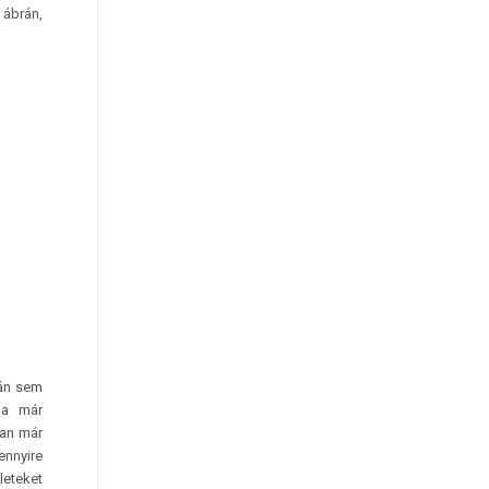
 ábrán,
rán sem
Ma már
ban már
ennyire
leteket