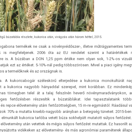
égű búzatábla részlete, kukorica után, virágzás után három héttel, 2015.
 biogabona termékek ne csak a növényvédőszer-, illetve műtrágyamentes ter
nak is megfeleljenek. 2006 óta az EU rendelet szerint a határértékek 
re is. A búzában a DON 1,25 ppm értéke nem olyan sok, 1-2%-os vizuáli
tjuk ezt az értéket. 5-10%-nál pedig többszörösen. Mivel a piaci igény megv
tos a termelőknek és az országnak is.
. A kukoricabogár széleskörű elterjedése a kukorica monokultúrát nag
tt a kukorica nagyobb hányaddal szerepel, mint korábban. Ez mindenké
lmas tömegben telel át a talaj felszínén heverő növénymaradványokon, 
ges fertőzésben részesítik a búzatáblákat. Idei tapasztalataink több
és repce elővetemény utáni fertőzöttségben, 15 m-re egymástól. Ráadásul v
szok 70%-a mutatta kisebb-nagyobb arányban a betegség tüneteit. 2015-ben
l elmunkált kukorica tarlóba vetett búza sokhelyütt mutatott súlyos fertőzést
 elővetemény után vetettek és mégis súlyos fertőzést mutattak. Ez hasonlít a
ványsújtotta vidékeken az elővetemény- és más agronómiai paraméterek állapo