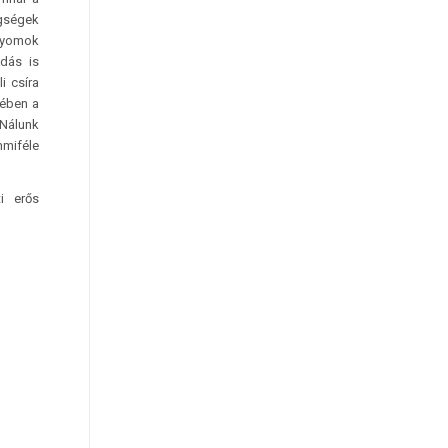
egségek
 gyomok
dás is
i csíra
tében a
 Nálunk
mmiféle
i erős