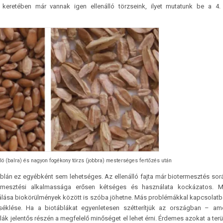
 keretében már vannak igen ellenálló törzseink, ilyet mutatunk be a 4.
ló (balra) és nagyon fogékony törzs (jobbra) mesterséges fertőzés után
áblán ez egyébként sem lehetséges. Az ellenálló fajta már bio­termesztés so
termesztési alkalmassága erősen kétséges és használata kockázatos. 
álása biokörülmények között is szóba jöhetne. Más problémákkal kapcsolat
séklése. Ha a biotáblákat egyenletesen szétterítjük az országban – am
ák jelentős részén a megfelelő minőséget el lehet érni. Érdemes azokat a terü