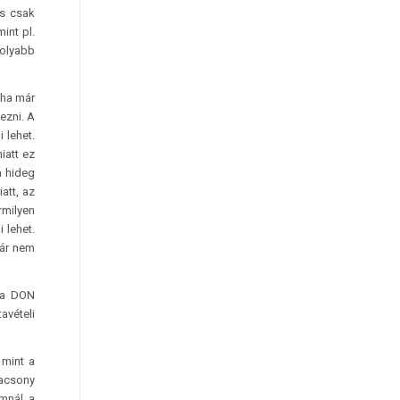
is csak
int pl.
olyabb
 ha már
ezni. A
 lehet.
iatt ez
a hideg
att, az
rmilyen
 lehet.
már nem
g a DON
avételi
 mint a
lacsony
umnál a