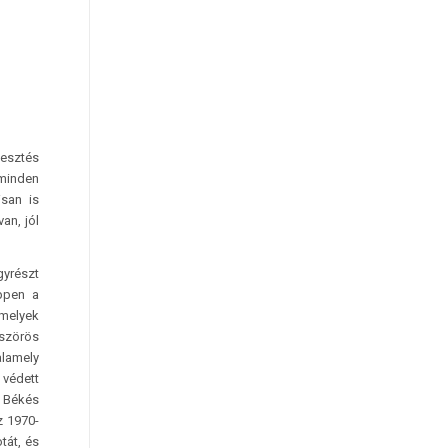
mesztés
minden
san is
an, jól
yrészt
ppen a
amelyek
szörös
alamely
 védett
. Békés
z 1970-
tát, és