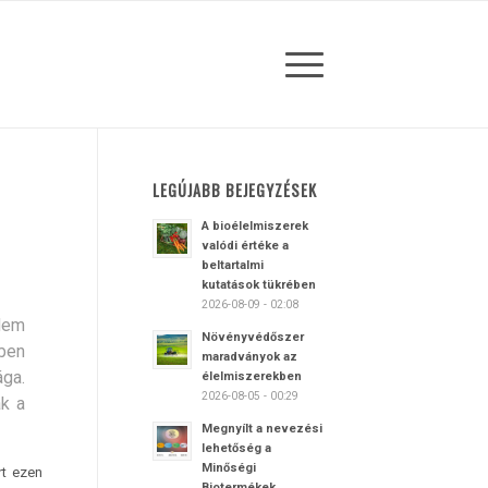
LEGÚJABB BEJEGYZÉSEK
A bioélelmiszerek
valódi értéke a
beltartalmi
kutatások tükrében
2026-08-09 - 02:08
Nem
Növényvédőszer
ben
maradványok az
ga.
élelmiszerekben
2026-08-05 - 00:29
ak a
Megnyílt a nevezési
lehetőség a
Minőségi
rt ezen
Biotermékek