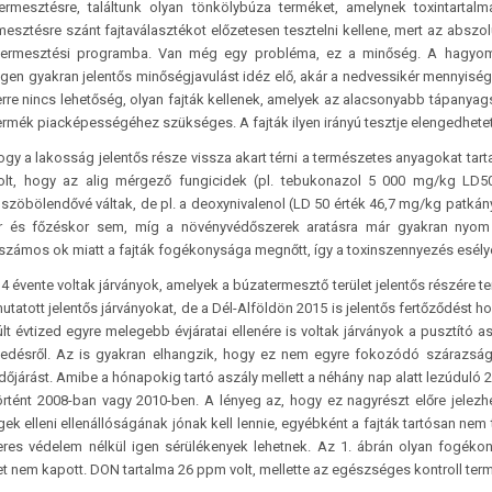
mesztésre, találtunk olyan tönkölybúza terméket, amelynek toxintartalm
rmesztésre szánt fajtaválasztékot előzetesen tesztelni kellene, mert az abszo
 termesztési programba. Van még egy probléma, ez a minőség. A hagyo
gen gyakran jelentős minőségjavulást idéz elő, akár a nedvessikér mennyiség
rre nincs lehetőség, olyan fajták kellenek, amelyek az alacsonyabb tápanyag
ermék piacképességéhez szükséges. A fajták ilyen irányú tesztje elengedhetet
hogy a lakosság jelentős része vissza akart térni a természetes anyagokat tar
olt, hogy az alig mérgező fungicidek (pl. tebukonazol 5 000 mg/kg LD5
szöbölendővé váltak, de pl. a deoxynivalenol (LD 50 érték 46,7 mg/kg patká
r és főzéskor sem, míg a növényvédőszerek aratásra már gyakran nyom 
számos ok miatt a fajták fogékonysága megnőtt, így a toxinszennyezés esélye
4 évente voltak járványok, amelyek a búzatermesztő terület jelentős részére te
tatott jelentős járványokat, de a Dél-Alföldön 2015 is jelentős fertőződést ho
lt évtized egyre melegebb évjáratai ellenére is voltak járványok a pusztító a
gedésről. Az is gyakran elhangzik, hogy ez nem egyre fokozódó szárazsá
időjárást. Amibe a hónapokig tartó aszály mellett a néhány nap alatt lezúduló
rtént 2008-ban vagy 2010-ben. A lényeg az, hogy ez nagyrészt előre jelezhe
ek elleni ellenállóságának jónak kell lennie, egyébként a fajták tartósan nem
es védelem nélkül igen sérülékenyek lehetnek. Az 1. ábrán olyan fogékon
t nem kapott. DON tartalma 26 ppm volt, mellette az egészséges kontroll ter