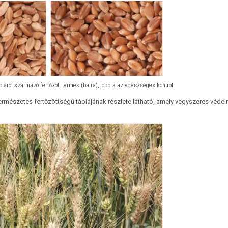
ábláról származó fertőzött termés (balra), jobbra az egészséges kontroll
természetes fertőzöttségű táblájának részlete látható, amely vegyszeres véde