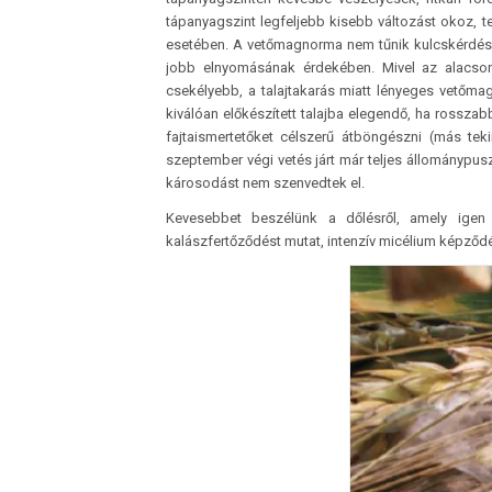
tápanyagszint legfeljebb kisebb változást okoz, t
esetében. A vetőmagnorma nem tűnik kulcskérdésn
jobb elnyomásának érdekében. Mivel az alacson
csekélyebb, a talajtakarás miatt lényeges vetőmag
kiválóan előkészített talajba elegendő, ha rosszab
fajtaismertetőket célszerű átböngészni (más teki
szeptember végi vetés járt már teljes állománypusz
károsodást nem szenvedtek el.
Kevesebbet beszélünk a dőlésről, amely igen 
kalászfertőződést mutat, intenzív micélium képződ