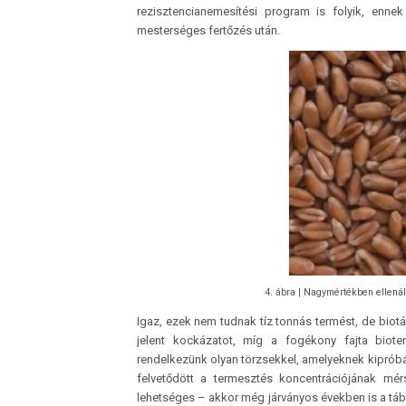
rezisztencianemesítési program is folyik, ennek
mesterséges fertőzés után.
4. ábra | Nagymértékben ellenál
Igaz, ezek nem tudnak tíz tonnás termést, de biot
jelent kockázatot, míg a fogékony fajta bio
rendelkezünk olyan törzsekkel, amelyeknek kiprób
felvetődött a termesztés koncentrációjának mér
lehetséges – akkor még járványos években is a tábl