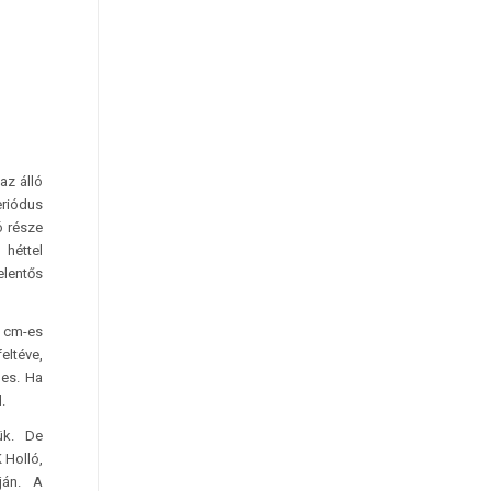
az álló
eriódus
ó része
 héttel
elentős
0 cm-es
eltéve,
les. Ha
.
ük. De
 Holló,
ján. A