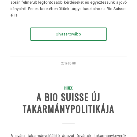
során felmerült legfontosabb kérdéseket és egyeztessünk a jövő
irányairól. Ennek keretében ültünk tárgyalóasztalhoz a Bio Suisse-
el is.
Olvass tovább
2017-06-08
HÍREK
A BIO SUISSE ÚJ
TAKARMÁNYPOLITIKÁJA
A svájci takarmányelőállító ágazat (gyártók, takarmánykeverék