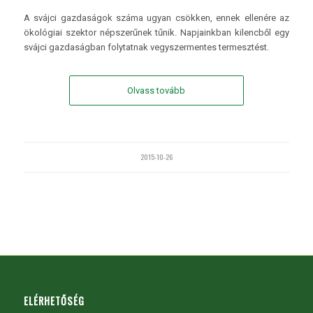
A svájci gazdaságok száma ugyan csökken, ennek ellenére az
ökológiai szektor népszerűnek tűnik. Napjainkban kilencből egy
svájci gazdaságban folytatnak vegyszermentes termesztést.
Olvass tovább
2015-10-26
ELÉRHETŐSÉG