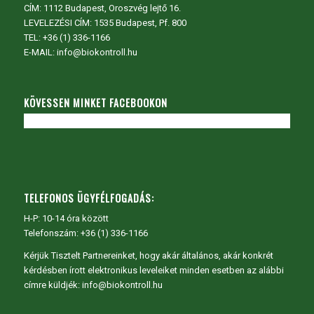
CÍM:
1112 Budapest, Oroszvég lejtő 16.
LEVELEZÉSI CÍM: 1535 Budapest, Pf. 800
TEL:
+36 (1) 336-1166
E-MAIL: info@biokontroll.hu
KÖVESSEN MINKET FACEBOOKON
TELEFONOS ÜGYFÉLFOGADÁS:
H-P: 10-14 óra között
Telefonszám: +36 (1) 336-1166
Kérjük Tisztelt Partnereinket, hogy akár általános, akár konkrét
kérdésben írott elektronikus leveleiket minden esetben az alábbi
címre küldjék: info@biokontroll.hu