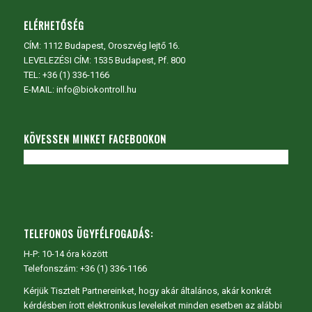
ELÉRHETŐSÉG
CÍM:
1112 Budapest, Oroszvég lejtő 16.
LEVELEZÉSI CÍM: 1535 Budapest, Pf. 800
TEL:
+36 (1) 336-1166
E-MAIL: info@biokontroll.hu
KÖVESSEN MINKET FACEBOOKON
TELEFONOS ÜGYFÉLFOGADÁS:
H-P: 10-14 óra között
Telefonszám: +36 (1) 336-1166
Kérjük Tisztelt Partnereinket, hogy akár általános, akár konkrét
kérdésben írott elektronikus leveleiket minden esetben az alábbi