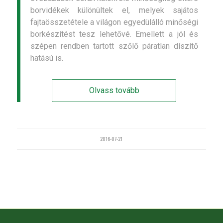
borvidékek különültek el, melyek sajátos
fajtaösszetétele a világon egyedülálló minőségi
borkészítést tesz lehetővé. Emellett a jól és
szépen rendben tartott szőlő páratlan díszítő
hatású is.
Olvass tovább
2016-07-21