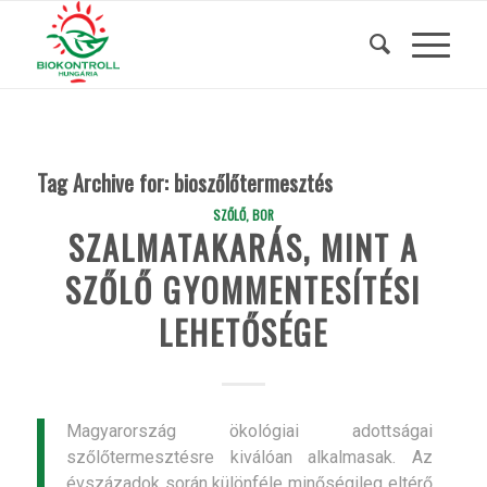
Tag Archive for:
bioszőlőtermesztés
SZŐLŐ, BOR
SZALMATAKARÁS, MINT A
SZŐLŐ GYOMMENTESÍTÉSI
LEHETŐSÉGE
Magyarország ökológiai adottságai
szőlőtermesztésre kiválóan alkalmasak. Az
évszázadok során különféle minőségileg eltérő