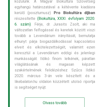
közülünk. A Magyar Biokultúra Szövetség
egyhangú határozatával a kétévente kiadásra
kerülő (posztumusz)
Pro Biokultúra díjban
részesítette
(Biokultúra, XXXI. évfolyam 2020.
6. szám)
. Férje, dr. Jurasits Zsolt, aki ma
változatlan felfogással és keretek között viszi
tovább a Levendárium irányítását, bemutatja
elhunyt párja biogazdálkodással kapcsolatos
elveit és elkötelezettségét, valamint ezen
keresztül a Levendárium eddigi és jelenlegi
munkásságát. Ildikó finom lelkének, páratlan
világlátásának és magasan képzett
szakértelmének felidézéshez Szűcs Ildikó
2020. március 3-án vele készített és a
likebalaton.hu oldalon közzétett utolsó riportja
is segítséget nyújt.
Olvass tovább