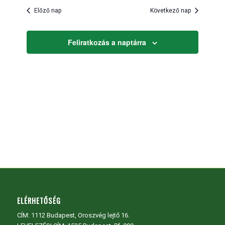
és
kiválasztása.
Előző nap
Következő nap
nézet
választás
Feliratkozás a naptárra
ELÉRHETŐSÉG
CÍM:
1112 Budapest, Oroszvég lejtő 16.