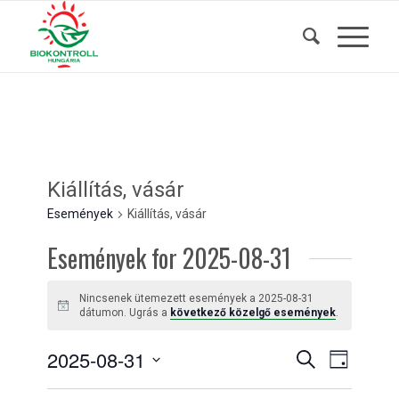
Kiállítás, vásár
Események
Kiállítás, vásár
Események for 2025-08-31
Nincsenek ütemezett események a 2025-08-31
Notice
dátumon. Ugrás a
következő közelgő események
.
Események
Esemény
2025-08-31
Keresett
Nap
nézet
kifejezés
keresése
Dátum
navigáci