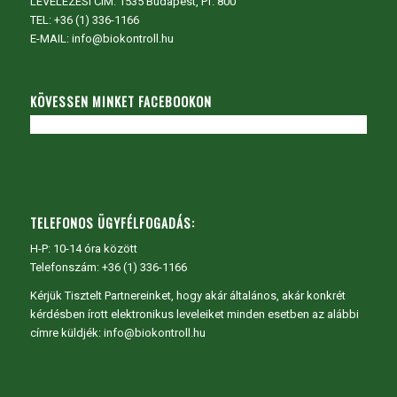
LEVELEZÉSI CÍM: 1535 Budapest, Pf. 800
TEL:
+36 (1) 336-1166
E-MAIL: info@biokontroll.hu
KÖVESSEN MINKET FACEBOOKON
TELEFONOS ÜGYFÉLFOGADÁS:
H-P: 10-14 óra között
Telefonszám: +36 (1) 336-1166
Kérjük Tisztelt Partnereinket, hogy akár általános, akár konkrét
kérdésben írott elektronikus leveleiket minden esetben az alábbi
címre küldjék: info@biokontroll.hu