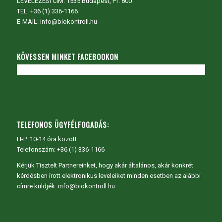
LEVELEZÉSI CÍM: 1535 Budapest, Pf. 800
TEL:
+36 (1) 336-1166
E-MAIL: info@biokontroll.hu
KÖVESSEN MINKET FACEBOOKON
TELEFONOS ÜGYFÉLFOGADÁS:
H-P: 10-14 óra között
Telefonszám: +36 (1) 336-1166
Kérjük Tisztelt Partnereinket, hogy akár általános, akár konkrét
kérdésben írott elektronikus leveleiket minden esetben az alábbi
címre küldjék: info@biokontroll.hu