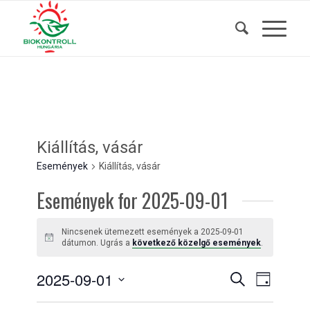
Kiállítás, vásár
Események
Kiállítás, vásár
Események for 2025-09-01
Nincsenek ütemezett események a 2025-09-01
Notice
dátumon. Ugrás a
következő közelgő események
.
Események
Esemény
2025-09-01
Keresett
Nap
nézet
kifejezés
keresése
Dátum
navigáci