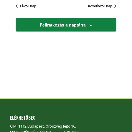
és
kiválasztása.
Előző nap
Következő nap
nézet
választás
Feliratkozás a naptárra
ELÉRHETŐSÉG
CÍM:
1112 Budapest, Oroszvég lejtő 16.