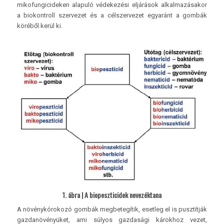
mikofungicideken alapuló védekezési eljárások alkalmazásakor
a biokontroll szervezet és a célszervezet egyaránt a gombák
köréből kerül ki.
1. ábra | A biopeszticidek nevezéktana
A növénykórokozó gombák megbetegítik, esetleg el is pusztítják
gazdanövényüket, ami súlyos gazdasági károkhoz vezet,