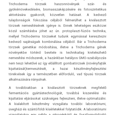
Trichoderma törzsek haszonnövények szár- és
gyökérnövekedésére, biomasszaképzésére és fotoszintetikus
aktivitására gyakorolt, közvetlen hatásait. A kedvező
tulajdonságok fokozása céljából felmerülhet a kiválasztott
törzsek nemesítésének igénye is. Ennek lehetséges eszközei
közül számításba jöhet az ún. protoplaszt-fúziós technika,
mellyel Trichoderma törzseket tudunk egymással keresztezni
kedvező sajátságaik kombinálása céljából. Bár a Trichoderma
törzsek genetikai módosítása, illetve a Trichoderma gének
növényekbe történő bevitele is technikailag kivitelezhető
nemesítési módszerek, a hazánkban hatályos GMO-szabályozás
nem teszi lehetővé az így előállított gombatörzsek (növényfajták
kijuttatását)termesztését, a hazai készítményfejlesztési
törekvések így a természetben előforduló, vad típusú törzsek
alkalmazására irányulnak.
A továbbiakban a kiválasztott törzseknek megfelelő
fermentációs gyártástechnológiát, továbbá kiszerelési és
kijuttatási eljárásokat szükséges fejleszteni, illetve optimalizálni.
A kialakított készítmény vizsgálata további laboratóriumi,
üvegházi és szántóföldi kísérletekkel folytatódik. A laboratóriumi
vizsgálatokra egy példa a nitrogénkötő és foszformobilizáló