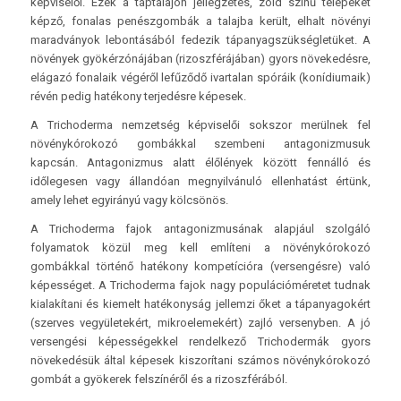
képviselői. Ezek a táptalajon jellegzetes, zöld színű telepeket
képző, fonalas penészgombák a talajba került, elhalt növényi
maradványok lebontásából fedezik tápanyagszükségletüket. A
növények gyökérzónájában (rizoszférájában) gyors növekedésre,
elágazó fonalaik végéről lefűződő ivartalan spóráik (konídiumaik)
révén pedig hatékony terjedésre képesek.
A Trichoderma nemzetség képviselői sokszor merülnek fel
növénykórokozó gombákkal szembeni antagonizmusuk
kapcsán. Antagonizmus alatt élőlények között fennálló és
időlegesen vagy állandóan megnyilvánuló ellenhatást értünk,
amely lehet egyirányú vagy kölcsönös.
A Trichoderma fajok antagonizmusának alapjául szolgáló
folyamatok közül meg kell említeni a növénykórokozó
gombákkal történő hatékony kompetícióra (versengésre) való
képességet. A Trichoderma fajok nagy populációméretet tudnak
kialakítani és kiemelt hatékonyság jellemzi őket a tápanyagokért
(szerves vegyületekért, mikroelemekért) zajló versenyben. A jó
versengési képességekkel rendelkező Trichodermák gyors
növekedésük által képesek kiszorítani számos növénykórokozó
gombát a gyökerek felszínéről és a rizoszférából.