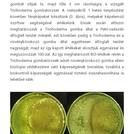
gombát oltjuk le, majd tőle 3 cm távolságra a vizsgált
Trichoderma gombatörzset. A csészékről 1 hetes tenyésztést
követően fényképeket készítünk (3. ábra), melyeket képelemző
szoftver segítségével értékelünk. Ennek során először
meghatározzuk a Trichoderma gomba által a Petri-csészén
elfoglalt terület méretét, ezt követően pedig a Trichoderma és a
növénykórokozó gomba által együttesen elfoglalt terület
nagyságát, majd az így kapott értékeket elosztjuk egymással és
megszorozzuk 100-zal. Az így meghatározott BCI-értékek révén a
Trichoderma gombatörzsek adott növénykórokozó gomba elleni
biológiai védekezésre való képességének becslése, továbbá a
biokontroll képességek egymással történő összehasonlítása is
lehetővé válik.