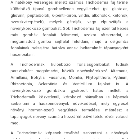
A hatékony versengés mellett számos Trichoderma faj termel
különböző típusú gombaellenes vegyületeket (pl. gliotoxin,
gliovirin, peptaibolok, 6-pentil-piron, viridin, alkoholok, ketonok,
szeszkviterpének), melyek gátolják, vagy elpusztítják a
növénykórokozó gombákat. Sok Trichoderma faj ezen túl képes
más gombák fonalait felismerni, azokra rátekeredni, a
megtámadott gomba sejtfalát feloldani, majd a célgomba
fonalainak belsejébe hatolva annak beltartalmát tápanyagként
hasznosítani.
A Trichodermák különböző fonalasgombákat tudnak
parazitaként megtámadni, köztük növénykórokozó Alternaria,
Armillaria, Botrytis, Fusarium, Monilia, Phytophthora, Pythium,
Rhizoctonia, Sclerotinia és Verticillium fajokat is. A
növénykórokozó gombákra gyakorolt hatás mellett a
Trichodermák közvetlenül, kórokozó hiányában is képesek
serkenteni a haszonnövények növekedését, mely egyrészt
növényi hormon-szerű vegyületek termelése, másrészt a
tápanyagok növény számára hozzáférhetővé tétele révén valósul
meg.
A Trichodermák képesek továbbá serkenteni a növények