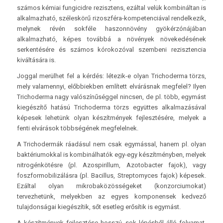
számos kémiai fungicidre rezisztens, ezáltal velük kombináltan is
alkalmazható, széleskörű rizoszféra-kompetenciával rendelkezik,
melynek révén sokféle haszonnövény gyökérzónájában
alkalmazható, képes továbbá a növények növekedésének
serkentésére és számos kórokozóval szembeni rezisztencia
kiváltására is.
Joggal merülhet fel a kérdés: létezik-e olyan Trichoderma törzs,
mely valamennyi, előbbiekben említett elvárásnak megfelel? Ilyen
Trichoderma nagy valószínűséggel nincsen, de pl. több, egymást
kiegészítő hatású Trichoderma törzs együttes alkalmazásával
képesek lehetünk olyan készítmények fejlesztésére, melyek a
fenti elvárások többségének megfelelnek.
A Trichodermák ráadásul nem csak egymással, hanem pl. olyan
baktériumokkal is kombinálhatók egy-egy készítményben, melyek
nitrogénkötésre (pl. Azospirillum, Azotobacter fajok), vagy
foszformobilizálásra (pl. Bacillus, Streptomyces fajok) képesek.
Ezáltal olyan mikrobaközösségeket (konzorciumokat)
tervezhetünk, melyekben az egyes komponensek kedvező
tulajdonságai kiegészítik, sőt esetleg erősítik is egymást.
A készítmények fejlesztése hosszú, sok lépésből álló folyamat,