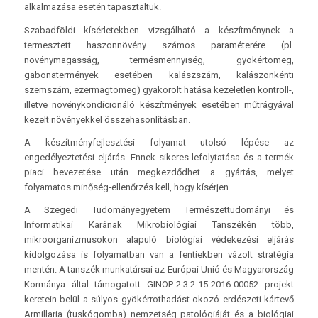
alkalmazása esetén tapasztaltuk.
Szabadföldi kísérletekben vizsgálható a készítménynek a
termesztett haszonnövény számos paraméterére (pl.
növénymagasság, termésmennyiség, gyökértömeg,
gabonatermények esetében kalászszám, kalászonkénti
szemszám, ezermagtömeg) gyakorolt hatása kezeletlen kontroll-,
illetve növénykondícionáló készítmények esetében műtrágyával
kezelt növényekkel összehasonlításban.
A készítményfejlesztési folyamat utolsó lépése az
engedélyeztetési eljárás. Ennek sikeres lefolytatása és a termék
piaci bevezetése után megkezdődhet a gyártás, melyet
folyamatos minőség-ellenőrzés kell, hogy kísérjen.
A Szegedi Tudományegyetem Természettudományi és
Informatikai Karának Mikrobiológiai Tanszékén több,
mikroorganizmusokon alapuló biológiai védekezési eljárás
kidolgozása is folyamatban van a fentiekben vázolt stratégia
mentén. A tanszék munkatársai az Európai Unió és Magyarország
Kormánya által támogatott GINOP-2.3.2-15-2016-00052 projekt
keretein belül a súlyos gyökérrothadást okozó erdészeti kártevő
Armillaria (tuskógomba) nemzetség patológiáját és a biológiai