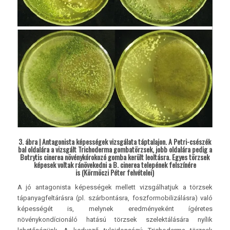
3. ábra | Antagonista képességek vizsgálata táptalajon. A Petri-csészék
bal oldalára a vizsgált Trichoderma gombatörzsek, jobb oldalára pedig a
Botrytis cinerea növénykórokozó gomba került leoltásra. Egyes törzsek
képesek voltak ránövekedni a B. cinerea telepének felszínére
is (Körmöczi Péter felvételei)
A jó antagonista képességek mellett vizsgálhatjuk a törzsek
tápanyagfeltárásra (pl. szárbontásra, foszformobilizálásra) való
képességét is, melynek eredményeként ígéretes
növénykondícionáló hatású törzsek szelektálására nyílik