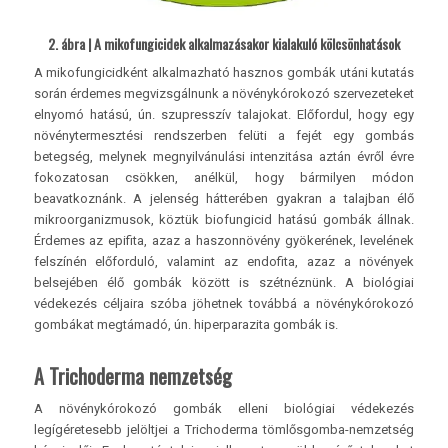
2. ábra | A mikofungicidek alkalmazásakor kialakuló kölcsönhatások
A mikofungicidként alkalmazható hasznos gombák utáni kutatás
során érdemes megvizsgálnunk a növénykórokozó szervezeteket
elnyomó hatású, ún. szupresszív talajokat. Előfordul, hogy egy
növénytermesztési rendszerben felüti a fejét egy gombás
betegség, melynek megnyilvánulási intenzitása aztán évről évre
fokozatosan csökken, anélkül, hogy bármilyen módon
beavatkoznánk. A jelenség hátterében gyakran a talajban élő
mikroorganizmusok, köztük biofungicid hatású gombák állnak.
Érdemes az epifita, azaz a haszonnövény gyökerének, levelének
felszínén előforduló, valamint az endofita, azaz a növények
belsejében élő gombák között is szétnéznünk. A biológiai
védekezés céljaira szóba jöhetnek továbbá a növénykórokozó
gombákat megtámadó, ún. hiperparazita gombák is.
A Trichoderma nemzetség
A növénykórokozó gombák elleni biológiai védekezés
legígéretesebb jelöltjei a Trichoderma tömlősgomba-nemzetség