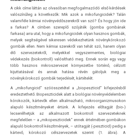
A cikk címe láttán az olvasóban megfogalmazódó első kérdések
valószínűleg a következők: Mik azok a mikofungicidek? Talán
valamiféle kémiai növényvédőszerekről van szó? És hogy jön ide
a farkas? A címben szereplő szójáték (gomba gombának
farkasa) arra utal, hogy a mikofungicidek olyan hasznos gombák,
melyek segítségével sikeresen védekezhetünk növénykórokozó
gombák ellen. Nem kémiai szerekről van tehát szó, hanem olyan
élő szervezetekről, melyekkel vegyszermentes, biológiai
védekezés (biokontroll) valósítható meg. Ennek során egy vagy
több hasznos mikroszervezet környezetbe történő, célzott
kijuttatásával és annak hatása révén gátoljuk meg a
növénykórokozó gombák terjedését, kártételét.
A „mikofungicid” szóösszetétel a „biopeszticid” kifejezésből
eredeztethető. Biopeszticidek alatt a biológiai növényvédelemben
kórokozók, kártevők ellen alkalmazható, mikroorganizmusokon
alapuló készítményeket értünk. A kifejezés előtagját (bio-)
lecserélhetjük az alkalmazott biokontroll szervezeteknek
megfelelően – a „mikopeszticidek” ennek értelmében gombákon
alapuló biokontroll készítmények, – utótagját (-peszticid) pedig a
kártevő, kórokozó célszervezetek szerint (1. ábra). A