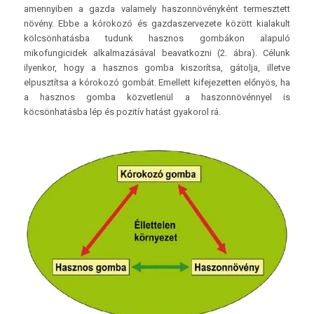
amennyiben a gazda valamely haszonnövényként termesztett
növény. Ebbe a kórokozó és gazdaszervezete között kialakult
kölcsönhatásba tudunk hasznos gombákon alapuló
mikofungicidek alkalmazásával beavatkozni (2. ábra). Célunk
ilyenkor, hogy a hasznos gomba kiszorítsa, gátolja, illetve
elpusztítsa a kórokozó gombát. Emellett kifejezetten előnyös, ha
a hasznos gomba közvetlenül a haszonnövénnyel is
köcsönhatásba lép és pozitív hatást gyakorol rá.