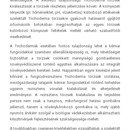
lehetőségünk. A kedvező tulajdonságú Trichoderma törzsek
kiválasztását a törzsek részletes jellemzése követi. A környezeti
tényezők (pl. hőmérséklet, pH, vízaktivitás) különböző értékeinek
szelektált Trichoderma törzsekre gyakorolt hatásairól gyűjtött
információk birtokában megjósolhatjuk az egyes törzsek
különböző környezeti feltételek mellett várható szabadföldi
viselkedését.
A Trichodermák esetében fontos tulajdonság lehet a kémiai
fungicidekkel szembeni ellenállóképesség is, mely lehetőséget
biztosíthat a törzsek csökkent mennyiségű gombaellenes
növényvédőszerrel történő együttes alkalmazására az integrált
növényvédelem keretein belül. Napjainkban egyre kevésbé jelent
kihívást a fungicidrezisztens Trichoderma törzsek izolálása,
mezőgazdasági talajaink kémiai fungicidekkel történő terhelése
ugyanis rezisztens vonalak kialakulását és elterjedését
eredményezi. A rezisztens törzsek kialakulása és terjedése
persze nem csak a hasznos, mikofungicid hatású gombákra
jellemző, hanem a növénykórokozó gombákra is, mely újabb
nyomós érvként szolgál a biológiai védekezésben alkalmazható
készítmények fejlesztésének szükségessége mellett.
A továbbiakban cserepes kísérletekben vizsgálhatjuk a szelektált