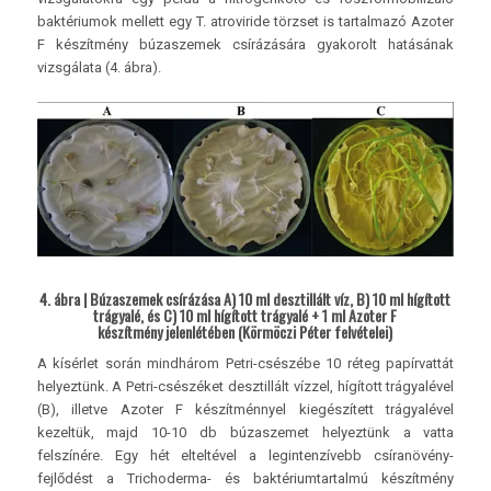
baktériumok mellett egy T. atroviride törzset is tartalmazó Azoter
F készítmény búzaszemek csírázására gyakorolt hatásának
vizsgálata (4. ábra).
4. ábra | Búzaszemek csírázása A) 10 ml desztillált víz, B) 10 ml hígított
trágyalé, és C) 10 ml hígított trágyalé + 1 ml Azoter F
készítmény jelenlétében (Körmöczi Péter felvételei)
A kísérlet során mindhárom Petri-csészébe 10 réteg papírvattát
helyeztünk. A Petri-csészéket desztillált vízzel, hígított trágyalével
(B), illetve Azoter F készítménnyel kiegészített trágyalével
kezeltük, majd 10-10 db búzaszemet helyeztünk a vatta
felszínére. Egy hét elteltével a legintenzívebb csíranövény-
fejlődést a Trichoderma- és baktériumtartalmú készítmény