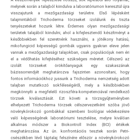
melynek során a talajból kiindulva a laboratóriumon keresztül újra
visszajutunk a mezőgazdasági területre. Első lépésként
talajmintákból Trichoderma törzseket izolálunk és tiszta
tenyészeteket hozunk létre. Érdemes olyan mezőgazdasági
területek talajából kiindulni, ahol a kifejlesztendő készítményt a
későbbiekben fel szeretnénk használni, a jótékony hatású,
mikofungicid képességű gombák ugyanis gyakran eleve jelen
vannak a mezőgazdasági talajokban, csak populációjuk nem éri
el a védőhatás kifejtéséhez szükséges méretet. Célszerű az
izolált törzseket örökítőanyaguk egy szakaszának
bázissorrendjét meghatározva fajszinten azonosítani, hogy
fontos információkhoz jussunk a Trichoderma nemzetség adott
talajban mutatkozó sokféleségéről, mely a későbbiekben
megkönnyíti a megfelelő rizoszféra-kompetenciával rendelkező
törzsek kiválasztását. Ezt követi a törzsgyűjteményben
elhelyezett Trichoderma törzsek célszervezetként szóba jövő
növénykórokozó gombákkal szembeni biológiai védekezésre
való képességének laboratóriumi tesztelése, melyre kiválóan
alkalmas módszer a Biokontroll Index (BCI) értékek
meghatározása. Az ún. konfrontációs tesztek során Petri-
csészékben lévő táptalaj felszínére először a növénykórokozó