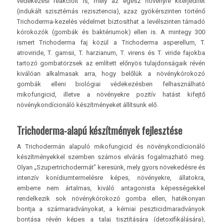
védekezési reakcióit is, mely az egész növényre kiterjedhet
(indukált szisztémás rezisztencia), azaz gyökérszinten történő
Trichoderma-kezelés védelmet biztosíthat a levélszinten támadó
kórokozók (gombák és baktériumok) ellen is. A mintegy 300
ismert Trichoderma faj közül a Trichoderma asperellum, T.
atroviride, T. gamsii, T. harzianum, T. virens és T. viride fajokba
tartozó gombatörzsek az említett előnyös tulajdonságaik révén
kiválóan alkalmasak arra, hogy belőlük a növénykórokozó
gombák elleni biológiai védekezésben felhasználható
mikofungicid, illetve a növényekre pozitív hatást kifejtő
növénykondícionáló készítményeket állítsunk elő.
Trichoderma-alapú készítmények fejlesztése
A Trichodermán alapuló mikofungicid és növénykondícionáló
készítményekkel szemben számos elvárás fogalmazható meg.
Olyan „Szupertrichodermát” keresünk, mely gyors növekedésre és
intenzív konídiumtermelésre képes, növényekre, állatokra,
emberre nem ártalmas, kiváló antagonista képességekkel
rendelkezik sok növénykórokozó gomba ellen, hatékonyan
bontja a szármaradványokat, a kémiai peszticidmaradványok
bontása révén képes a talaj tisztítására (detoxifikálására),