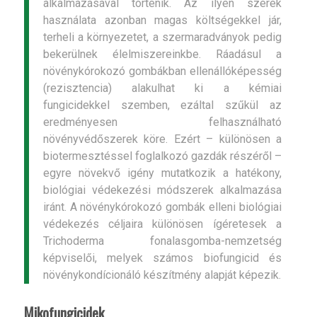
alkalmazásával történik. Az ilyen szerek
használata azonban magas költségekkel jár,
terheli a környezetet, a szermaradványok pedig
bekerülnek élelmiszereinkbe. Ráadásul a
növénykórokozó gombákban ellenállóképesség
(rezisztencia) alakulhat ki a kémiai
fungicidekkel szemben, ezáltal szűkül az
eredményesen felhasználható
növényvédőszerek köre. Ezért – különösen a
biotermesztéssel foglalkozó gazdák részéről –
egyre növekvő igény mutatkozik a hatékony,
biológiai védekezési módszerek alkalmazása
iránt. A növénykórokozó gombák elleni biológiai
védekezés céljaira különösen ígéretesek a
Trichoderma fonalasgomba-nemzetség
képviselői, melyek számos bio­fungi­cid és
növénykondícionáló készítmény alapját képezik.
Mikofungicidek