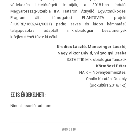
védekezés lehetőségeit kutatják, a 2018-ban induló,
Magyarország-Szerbia IPA Határon Átnyúló Együttműködési
Program által támogatott PLANTSVITA projekt
(HUSRB/1602/41/0031) pedig savas és lúgos kémhatású
talajtípusokra adaptált mikrobiológiai készítmények
kifejlesztését tűzte ki célul.
Kredics László, Manczinger László,
Nagy Viktor Dávid, Vágvölgyi Csaba
SZTE TTIK Mikrobiológiai Tanszék
Körmöczi Péter
NAIK – Növénytermesztési
Önálló Kutatási Osztály
(Biokultúra 2018/1-2)
EZ IS ÉRDEKELHETI:
Nincs hasonló tartalom
2019-01-16