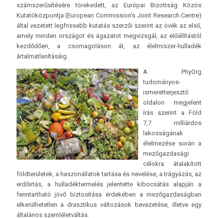
számszerűsítésére törekedett, az Európai Bizottság Közös
Kutatóközpontja (European Commission’s Joint Research Centre)
által vezetett legfrissebb kutatás szerzői szerint az övék az első,
amely minden országot és ágazatot megvizsgál, az előállítástól
kezdődően, a csomagoláson át, az élelmiszer-hulladék
ártalmatlanításáig.
A PhyOrg
tudományos-
ismeretterjesztő
oldalon megjelent
írás szerint a Föld
7,7 milliárdos
lakosságának
élelmezése során a
mezőgazdasági
célokra átalakított
földterületek, a haszonállatok tartása és nevelése, a trágyázás, az
erdőirtás, a hulladéktermelés jelentette kibocsátás alapján a
fenntartható jövő biztosítása érdekében a mezőgazdaságban
elkerülhetetlen a drasztikus változások bevezetése, illetve egy
általános szemléletváltás.