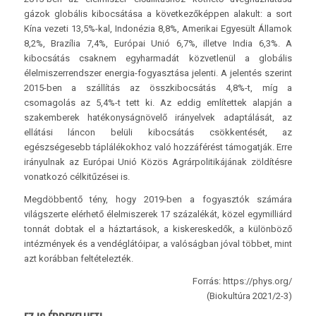
gázok globális kibocsátása a következőképpen alakult: a sort
Kína vezeti 13,5%-kal, Indonézia 8,8%, Amerikai Egyesült Államok
8,2%, Brazília 7,4%, Európai Unió 6,7%, illetve India 6,3%. A
kibocsátás csaknem egyharmadát közvetlenül a globális
élelmiszerrendszer energia-fogyasztása jelenti. A jelentés szerint
2015-ben a szállítás az összkibocsátás 4,8%-t, míg a
csomagolás az 5,4%-t tett ki. Az eddig említettek alapján a
szakemberek hatékonyságnövelő irányelvek adaptálását, az
ellátási láncon belüli kibocsátás csökkentését, az
egészségesebb táplálékokhoz való hozzáférést támogatják. Erre
irányulnak az Európai Unió Közös Agrárpolitikájának zöldítésre
vonatkozó célkitűzései is.
Megdöbbentő tény, hogy 2019-ben a fogyasztók számára
világszerte elérhető élelmiszerek 17 százalékát, közel egymilliárd
tonnát dobtak el a háztartások, a kiskereskedők, a különböző
intézmények és a vendéglátóipar, a valóságban jóval többet, mint
azt korábban feltételezték.
Forrás: https://phys.org/
(Biokultúra 2021/2-3)