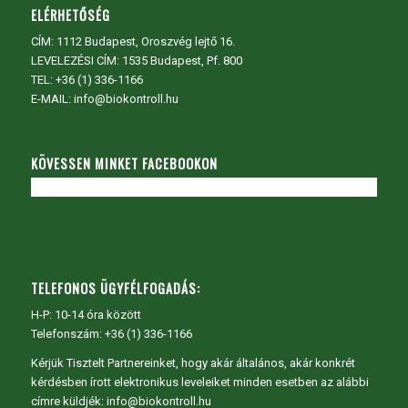
ELÉRHETŐSÉG
CÍM:
1112 Budapest, Oroszvég lejtő 16.
LEVELEZÉSI CÍM: 1535 Budapest, Pf. 800
TEL:
+36 (1) 336-1166
E-MAIL: info@biokontroll.hu
KÖVESSEN MINKET FACEBOOKON
TELEFONOS ÜGYFÉLFOGADÁS:
H-P: 10-14 óra között
Telefonszám: +36 (1) 336-1166
Kérjük Tisztelt Partnereinket, hogy akár általános, akár konkrét
kérdésben írott elektronikus leveleiket minden esetben az alábbi
címre küldjék: info@biokontroll.hu