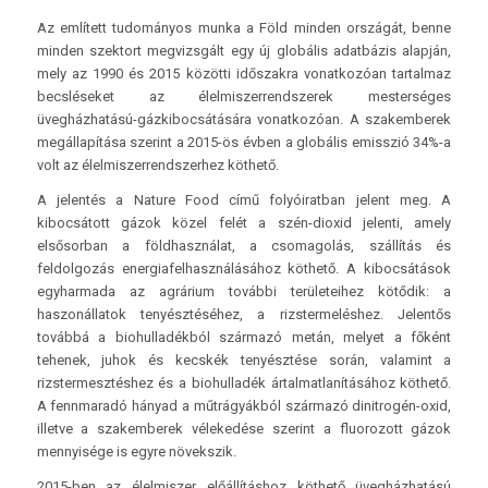
Az említett tudományos munka a Föld minden országát, benne
minden szektort megvizsgált egy új globális adatbázis alapján,
mely az 1990 és 2015 közötti időszakra vonatkozóan tartalmaz
becsléseket az élelmiszerrendszerek mesterséges
üvegházhatású-gázkibocsátására vonatkozóan. A szakemberek
megállapítása szerint a 2015-ös évben a globális emisszió 34%-a
volt az élelmiszerrendszerhez köthető.
A jelentés a Nature Food című folyóiratban jelent meg. A
kibocsátott gázok közel felét a szén-dioxid jelenti, amely
elsősorban a földhasználat, a csomagolás, szállítás és
feldolgozás energiafelhasználásához köthető. A kibocsátások
egyharmada az agrárium további területeihez kötődik: a
haszonállatok tenyésztéséhez, a rizstermeléshez. Jelentős
továbbá a biohulladékból származó metán, melyet a főként
tehenek, juhok és kecskék tenyésztése során, valamint a
rizstermesztéshez és a biohulladék ártalmatlanításához köthető.
A fennmaradó hányad a műtrágyákból származó dinitrogén-oxid,
illetve a szakemberek vélekedése szerint a fluorozott gázok
mennyisége is egyre növekszik.
2015-ben az élelmiszer előállításhoz köthető üvegházhatású