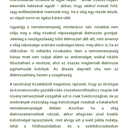
externális hatásával együtt – abban, hogy valahol másutt föld-
vagy erdőterületeket mentsünk meg. Ha a világ egy részén ártunk,
az végső soron az egész kárára válik.
Ugyanígy a termésmennyiség mindenáron való növelése nem
oldja meg a világ növekvő népességének élelmezési gondjait.
Jelenleg a mezőgazdaság több élelmiszert állít elő, mint amennyi
a világ népessége számára szükséges lenne, még akkor is, ha az
időközben 10 milliárdra növekedne. Nem a termésmennyiség
hiánya miatt nem tudjuk ellátni az emberiséget, sokkal inkább
hibáztatható a rendszer, ahol az összes megtermelt élelmiszer
egyharmadát kidobjuk. Az éhezés alapvető oka nem az
élelmiszerhiány, hanem a szegénység.
A tanulmányt közelebbről megnézve, rájövünk, hogy az ökológiai
és konvencionális gazdálkodás összehasonlításához csupán két
növény termesztését vizsgálták azt is csak Svédországban, és az
eredmények viszonylag nagy különbséget mutattak a betakarított
termésmennyiséget illetően. Azonban ha a világ
élelmiszertermelését nézzük, akkor átlagosan jóval kisebb
különbséget tapasztalunk, mint ahogy azt a svéd példa mutatja,
tehát a földhasználatban és a szénkibocsátásban