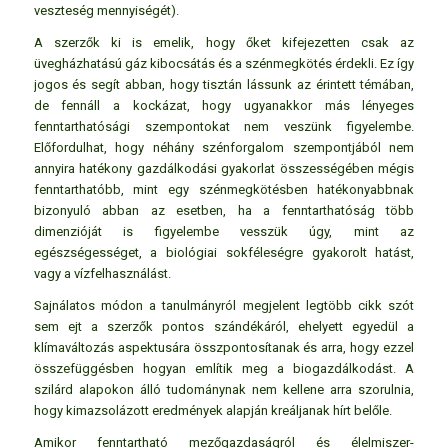
veszteség mennyiségét).
A szerzők ki is emelik, hogy őket kifejezetten csak az
üvegházhatású gáz kibocsátás és a szénmegkötés érdekli. Ez így
jogos és segít abban, hogy tisztán lássunk az érintett témában,
de fennáll a kockázat, hogy ugyanakkor más lényeges
fenntarthatósági szempontokat nem veszünk figyelembe.
Előfordulhat, hogy néhány szénforgalom szempontjából nem
annyira hatékony gazdálkodási gyakorlat összességében mégis
fenntarthatóbb, mint egy szénmegkötésben hatékonyabbnak
bizonyuló abban az esetben, ha a fenntarthatóság több
dimenzióját is figyelembe vesszük úgy, mint az
egészségességet, a biológiai sokféleségre gyakorolt hatást,
vagy a vízfelhasználást.
Sajnálatos módon a tanulmányról megjelent legtöbb cikk szót
sem ejt a szerzők pontos szándékáról, ehelyett egyedül a
klímaváltozás aspektusára összpontosítanak és arra, hogy ezzel
összefüggésben hogyan említik meg a biogazdálkodást. A
szilárd alapokon álló tudománynak nem kellene arra szorulnia,
hogy kimazsolázott eredmények alapján kreáljanak hírt belőle.
Amikor fenntartható mezőgazdaságról és élelmiszer-