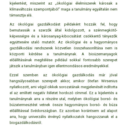
kijelentést, miszerint az „ökológiai élelmiszerek károsak a
klímaváltozás szempontjából” maga a tanulmány egyáltalán nem
támasztja alá.
Az ökológiai gazdálkodást példaként hozzák fel, hogy
bemutassák a szerzők által kidolgozott, a szénmegkötő-
képességre és a károsanyag-kibocsátást csökkentő tényezők
együttesére utaló mutatót. Az ökológiai és a hagyományos
gazdálkodási rendszerek közvetlen összehasonlítása nem is
központi kérdése a tanulmánynak. A bioüzemanyagok
előállításának megítélése például sokkal fontosabb szerepet
játszik a tanulmányban igen ellentmondásos eredményekkel.
Ezzel szemben az ökológiai gazdálkodás már jóval
hangsúlyosabban szerepelt akkor, amikor Stefan Wirsenius
nyilatkozott, ami végül cikkek sorozatának megjelenését indította
el az említett negatív ítéletet hordozó címmel. Ez a kijelentés a
tanulmánynak arra a részére utal, melyben ökológiai borsó- és
búzatermesztést vetnek össze hagyományos borsó- és búza
előállítással Svédországban. Ez azonban korántsem ad alapot
arra, hogy univerzális érvényű nyilatkozatok hangozzanak el a
biogazdálkodásról.