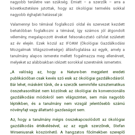
nagyobb területre van szükség. Emiatt – a szerzők – arra a
következtetésre jutottak, hogy az ökológiai termelés sokkal
nagyobb éghajlati hatással jár.
Valamennyi bio témával foglalkozó oldal és szervezet kezdett
behatóbban foglalkozni a témával, így számos jól átgondolt
vélemény, megalapozott érveket felsorakoztató cáfolat született
az év elején. Ezek közül az IFOAM (Ökológiai Gazdálkodási
Mozgalmak Világszövetsége) állásfoglalása az egyik, amely a
tanulmány alapos ismerete mellett fogalmazza meg ellenérveit,
melyeket az alábbiakban idézett sorokkal szeretnénk ismertetni.
„A valóság az, hogy a Nature-ben megjelent eredeti
publikációban csak kevés szó esik az ökológiai gazdálkodásról.
Bár lehet, másként tűnik, de a szerzők semmiféle szisztematikus
összehasonlítást nem közölnek az ökológiai és konvencionális
gazdálkodási módokról sem világszinten, sem más nagyobb
léptékben, és a tanulmány nem vizsgál jelentősebb számú
növényfajt vagy állattartó gazdaságot sem.
Az, hogy a tanulmány mégis összekapcsolódott az ökológiai
gazdálkodás értékelésével, az az egyik szerzőnek, Stefan
Wirseniusnak köszönhető. A hangzatos főcímekben szereplő