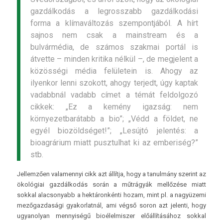
gazdálkodás a legrosszabb gazdálkodási
forma a klímaváltozás szempontjából. A hírt
sajnos nem csak a mainstream és a
bulvármédia, de számos szakmai portál is
átvette – minden kritika nélkül –, de megjelent a
közösségi média felületein is. Ahogy az
ilyenkor lenni szokott, ahogy terjedt, úgy kaptak
vadabbnál vadabb címet a témát feldolgozó
cikkek: „Ez a kemény igazság: nem
környezetbarátabb a bio”; „Védd a földet, ne
egyél biozöldséget!”; „Lesújtó jelentés: a
bioagrárium miatt pusztulhat ki az emberiség?”
stb.
Jellemzően valamennyi cikk azt állítja, hogy a tanulmány szerint az
ökológiai gazdálkodás során a műtrágyák mellőzése miatt
sokkal alacsonyabb a hektáronkénti hozam, mint pl. a nagyüzemi
mezőgazdasági gyakorlatnál, ami végső soron azt jelenti, hogy
ugyanolyan mennyiségű bioélelmiszer előállításához sokkal