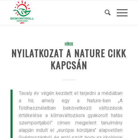
HÍREK
NYILATKOZAT A NATURE CIKK
KAPCSÁN
Tavaly év végén kezdett el terjedni a médiában
a hír, amely egy a Nature-ben „A
földhasználatban bekövetkező változások
értékelése a klímaváltozásra gyakorolt hatás
szempontjából” címen megjelent tanulmány
alapján indult el „európai körútjára” alapvetően
Svédországból, és arról szólt, hogy az ökológiai