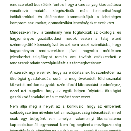
rendszerekről beszélünk fontos, hogy a károsanyag-­kibocsátásra
vonatkozó mutatót kiegészítsük más fenntarthatósági
indikátorokkal és átláthatóan kommunikáljuk a lehetséges
kompromisszumokat, optimalizálási lehetőségeket ezek közt.
Mindezeken felül a tanulmány nem foglalkozik az ökológiai és
hagyományos gazdálkodási módok esetén a talaj eltérő
szénmegkötő képességével és azt sem veszi számításba, hogy
hagyományos rendszerekben jóval nagyobb mértékben
jelentkezhet talajállapot romlás, ami tovább csökkentheti e
rendszerek relatív hozzájárulását a szénmegkötéshez.
A szerzők úgy érvelnek, hogy az erdőirtásnak köszönhetően az
ökológiai gazdálkodás során a megnövekedett földhasználat
közvetett módon nagyobb szén-dioxid kibocsátást eredményez,
ezzel azt sugallva, hogy az egyik helyen folytatott ökológiai
gazdálkodás valahol másutt erdőirtáshoz vezet.
Nem állja meg a helyét az a konklúzió, hogy az embernek
szükségszerűen növelnie kell a mezőgazdaság intenzitását, mivel
csak egy bolygónk van, amelyen valamennyi ökoszisztéma
kapcsolatban áll egymással. Nem fog segíteni a mezőgazdaság
intenzitásának növelése az egyik helyen – annak összes negatív