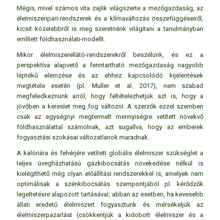
Mégis, mivel számos vita zajlik világszerte a mezőgazdaság, az
élelmiszeripari-rendszerek és a klímaváltozás összefüggéseiről,
kicsit közelebbről is meg szeretnénk világítani a tanulmányban
említett földhasználati-modellt.
Mikor élelmiszerellátó-rendszerekről beszélünk, és ez a
perspektíva alapvető a fenntartható mezőgazdaság nagyobb
léptékű elemzése és az ehhez kapcsolódó kijelentések
megtétele esetén (pl. Muller et al. 2017), nem szabad
megfeledkeznünk arról, hogy feltételezhetjük azt is, hogy a
jövőben a kereslet meg fog változni. A szerzők ezzel szemben
csak az egységnyi megtermelt mennyiségre vetített növekvő
földhasználattal számolnak, azt sugallva, hogy az emberek
fogyasztási szokásai változatlanok maradnak.
A kalóriára és fehérjére vetített globális élelmiszer szükséglet a
teljes üvegházhatású gázkibocsátás növekedése nélkül is
kielégíthető még olyan előállítási rendszerekkel is, amelyek nem
optimálisak a szénkibocsátás szempontjából pl. kérődzők
legeltetésre alapozott tartásával, abban az esetben, ha kevesebb
állati eredetű élelmiszert fogyasztunk és mérsékeljük az
élelmiszerpazarlást (csökkentjük a kidobott élelmiszer és a