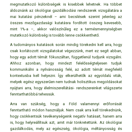
megmutatkozó különbségek is kisebbek lehetnek. Ha többet
áldoznánk az ökológiai gazdálkodási rendszerek vizsgálatára a
mai kutatási pénzeknél – ami becslések szerint jelenleg az
összes mezőgazdasági kutatásra fordított összeg kevesebb,
mint 1%-a –, akkor valószínűleg ez a termésmennyiségben
mutatkozó különbség is tovább lenne csökkenthető.
A tudományos kutatások során mindig törekedni kell arra, hogy
csak korlátozott vizsgálatokat végezzünk, mert ez segít abban,
hogy egy adott témát fókuszáltan, függetlenül tudjunk vizsgálni.
Ahhoz azonban, hogy mindezt felelősségteljesen tudjuk
kommunikálni a nyilvánosság felé, az adott témát megfelelő
kontextusba kell helyezni. Így elkerülhetők az egyoldalú viták,
melyek egész egyszerűen nem tudnak holisztikus megoldásokat
nyújtani arra, hogy élelmiszerellátási- rendszereinket világszerte
fenntarthatóbbá tehessük.
Arra van szükség, hogy a Föld valamennyi erőforrását
fenntartható módon használjuk. Nem csak arra kell törekednünk,
hogy csökkentsük tevékenységeink negatív hatásait, hanem arra
is, hogy helyreállítsuk azt, amit már tönkretettünk. Az ökológiai
gazdálkodás, mely az egészség, ökológia, méltányosság és