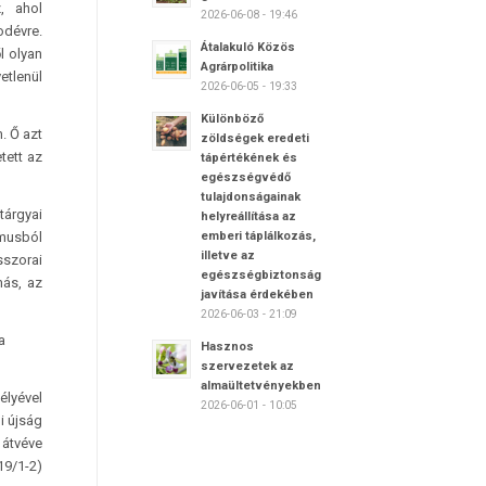
, ahol
2026-06-08 - 19:46
odévre.
Átalakuló Közös
l olyan
Agrárpolitika
etlenül
2026-06-05 - 19:33
Különböző
. Ő azt
zöldségek eredeti
tett az
tápértékének és
egészségvédő
tulajdonságainak
tárgyai
helyreállítása az
emberi táplálkozás,
zmusból
illetve az
sszorai
egészségbiztonság
más, az
javítása érdekében
2026-06-03 - 21:09
a
Hasznos
szervezetek az
almaültetvényekben
élyével
2026-06-01 - 10:05
i újság
 átvéve
19/1-2)