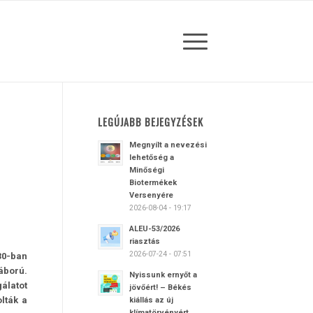
LEGÚJABB BEJEGYZÉSEK
Megnyílt a nevezési
lehetőség a
Minőségi
Biotermékek
Versenyére
2026-08-04 - 19:17
ALEU-53/2026
riasztás
2026-07-24 - 07:51
30-ban
áború.
Nyissunk ernyőt a
álatot
jövőért! – Békés
lták a
kiállás az új
klímatörvényért