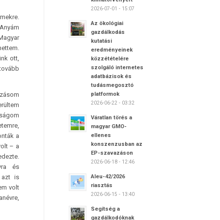
2026-07-01 - 15:07
rmekre.
Az ökológiai
 Anyám
gazdálkodás
Magyar
kutatási
hettem.
eredményeinek
nk ott,
közzétételére
szolgáló internetes
tovább
adatbázisok és
tudásmegosztó
platformok
mazásom
2026-06-22 - 03:32
erültem
sságom
Váratlan törés a
etemre,
magyar GMO-
ellenes
onták a
konszenzusban az
olt – a
EP-szavazáson
edezte.
2026-06-18 - 12:46
yra és
Aleu-42/2026
 azt is
riasztás
em volt
2026-06-15 - 13:40
anévre,
Segítség a
gazdálkodóknak