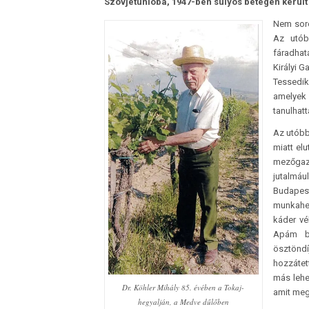
Szovjetunióba, 1947-ben súlyos betegen került
Nem soro
Az utób
fáradha
Királyi 
Tessedik
amelyek
tanulhatt
Az utóbb
miatt el
mezőgaz
jutalmáu
Budapest
munkahel
káder­ v
Apám be
ösztöndí
hozzátet
más lehe
Dr. Köhler Mihály 85. évében a Tokaj-
amit meg
hegyalján, a Medve dűlőben