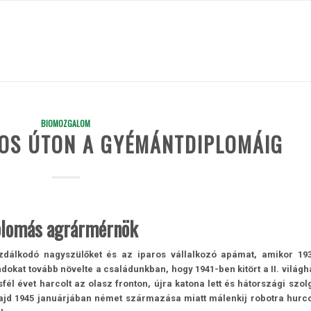
BIOMOZGALOM
ROS ÚTON A GYÉMÁNTDIPLOMÁIG
plomás agrármérnök
zdálkodó nagyszülőket és az iparos vállalkozó apámat, amikor 19
kat tovább növelte a családunkban, hogy 1941-ben kitört a II. világh
él évet harcolt az olasz fronton, újra katona lett és hátországi szolg
, majd 1945 januárjában német származása miatt málenkij robotra hurco