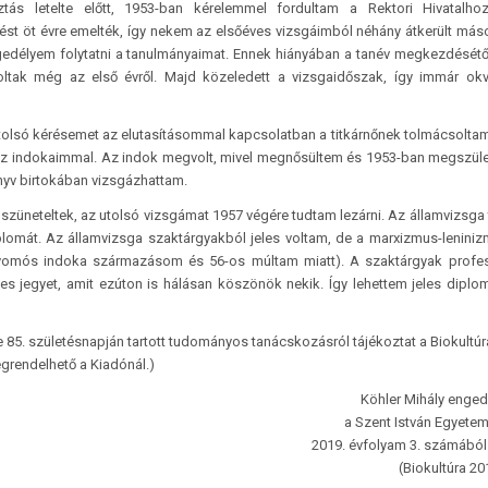
tás letelte előtt, 1953-ban kérelemmel fordultam a Rektori Hivatalhoz
ést öt évre emelték, így nekem az elsőéves vizsgáimból néhány átkerült más
edélyem folytatni a tanulmányaimat. Ennek hiányában a tanév megkezdésétő
ltak még az első évről. Majd közeledett a vizsgaidőszak, így immár okv
utolsó kérésemet az elutasításommal kapcsolatban a titkárnőnek tolmácsoltam
k az indokaimmal. Az indok megvolt, mivel megnősültem és 1953-ban megszüle
önyv birtokában vizsgázhattam.
züneteltek, az utolsó vizsgámat 1957 végére tudtam lezárni. Az államvizsga 
omát. Az államvizsga szaktárgyakból jeles voltam, de a marxizmus-­lenini
 nyomós indoka származásom és 56-os múltam miatt). A szaktárgyak profe
es jegyet, amit ezúton is hálásan köszönök nekik. Így lehettem jeles diplo
re 85. születésnapján tartott tudományos tanácskozásról tájékoztat a Biokultúr
rendelhető a Kiadónál.)
Köhler Mihály enged
a Szent István Egyetem
2019. évfolyam 3. számából
(Biokultúra 20