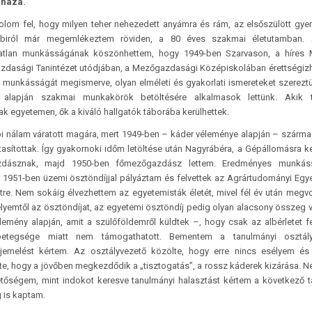
 haza.
lom fel, hogy milyen teher nehezedett anyámra és rám, az elsőszülött gye
biról már megemlékeztem röviden, a 80 éves szakmai életutamban.
tatlan munkásságának köszönhettem, hogy 1949-ben Szarvason, a híres 
Gazdasági Tanintézet utódjában, a Mezőgazdasági Középiskolában érettségiz
 munkásságát megismerve, olyan elméleti és gyakorlati ismereteket szereztü
 alapján szakmai munkakörök betöltésére alkalmasok lettünk. Akik 
ak egyetemen, ők a kiváló hallgatók táborába kerülhettek.
i nálam váratott magára, mert 1949-ben – káder véleménye alapján – szár
utasítottak. Így gyakornoki időm letöltése után Nagyrábéra, a Gépállomásra k
dásznak, majd 1950-ben főmezőgazdász lettem. Eredményes munká
l 1951-ben üzemi ösztöndíjjal pályáztam és felvettek az Agrártudományi Egy
re. Nem sokáig élvezhettem az egyetemisták életét, mivel fél év után megv
yemtől az ösztöndíjat, az egyetemi ösztöndíj pedig olyan alacsony összeg v
élemény alapján, amit a szülőföldemről küldtek –, hogy csak az albérletet f
tegsége miatt nem támogathatott. Bementem a tanulmányi osztál
jemelést kértem. Az osztályvezető közölte, hogy erre nincs esélyem és
te, hogy a jövőben megkezdődik a „tisztogatás”, a rossz káderek kizárása. N
tőségem, mint indokot keresve tanulmányi halasztást kértem a következő t
 is kaptam.