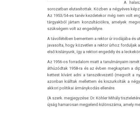
A halasz
sorozatban elutasítottak. Közben a négyéves képz
Az 1953/54-es tanév kezdetekor még nem volt eng
tárgyakból jártam konzultációkra, amelyek megvo
szükségem volt az engedélyre.
A távollétében bementem a rektor úr irodájába és 
javasolta, hogy közvetlen a rektor úrhoz fordulja
első kislányunk, így a rektori engedély és a leckek
Az 1956-os forradalom miatt a tanulmányaim ismét s
áthúzódtak 1958-ra és az évben megkaptam a dipl
kettest kívánt adni a tanszékvezető (megvolt a
azonban kiálltak mellettem és kiszurkolták a négy
akkori politikai ármánykodás ellenére.
(A szerk. megjegyzése: Dr. Köhler Mihály tiszteleté
újság hamarosan megjelenő különszáma, amely meg