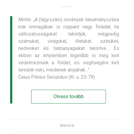
Mottó: „A (lágyszárú) növények tanulmányozása
már önmagában is roppant nagy feladat, ha
változatosságukat tekintjük, mégpedig
számukat, virágukat, illatukat, színüket,
nedveiket és hatóanyagaikat tekintve… És
ebben az értelemben legelőbb is meg kell
védelmeznünk a földet, és segítségére kell
lennünk neki, mindenek anyjának…”
Caius Plinius Secundus (Kr. u. 23-79)
Olvass tovább
2018-02-19