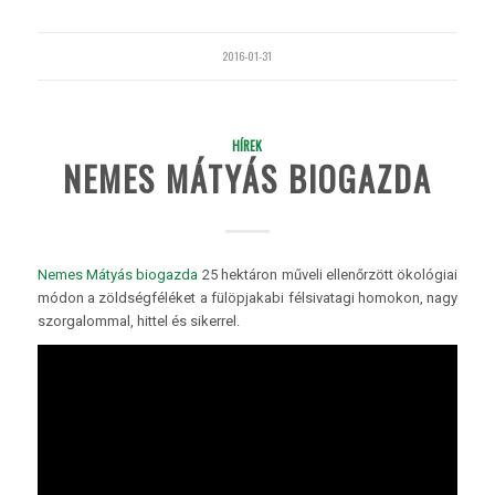
2016-01-31
HÍREK
NEMES MÁTYÁS BIOGAZDA
Nemes Mátyás biogazda
25 hektáron műveli ellenőrzött ökológiai
módon a zöldségféléket a fülöpjakabi félsivatagi homokon, nagy
szorgalommal, hittel és sikerrel.