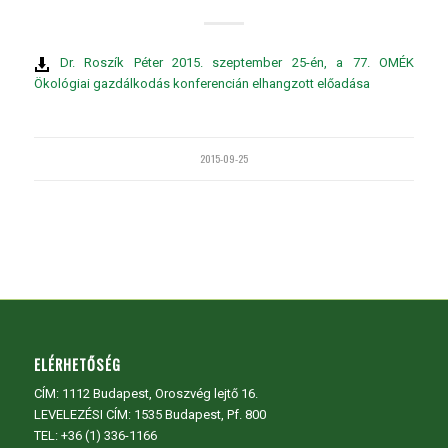
Dr. Roszík Péter 2015. szeptember 25-én, a 77. OMÉK
Ökológiai gazdálkodás konferencián elhangzott előadása
2015-09-25
ELÉRHETŐSÉG
CÍM:
1112 Budapest, Oroszvég lejtő 16.
LEVELEZÉSI CÍM: 1535 Budapest, Pf. 800
TEL:
+36 (1) 336-1166