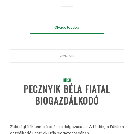
Olvass tovább
2021-07-06
HÍREK
PECZNYIK BÉLA FIATAL
BIOGAZDÁLKODÓ
Zöldségfélék termelése és feldolgozása az Alföldön, a Páhiban
gazdálkodó Pecznyik Béla biogazdaságában.