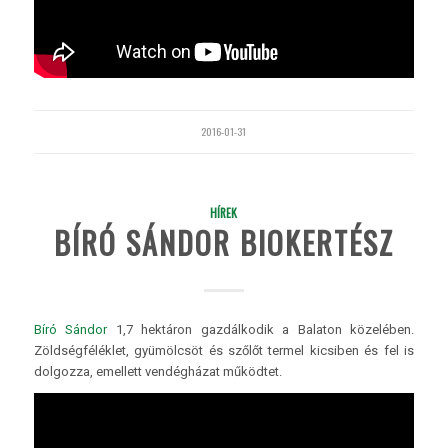
2016-01-31
HÍREK
BÍRÓ SÁNDOR BIOKERTÉSZ
Bíró Sándor
1,7 hektáron gazdálkodik a Balaton közelében.
Zöldségféléklet, gyümölcsöt és szőlőt termel kicsiben és fel is
dolgozza, emellett vendégházat működtet.