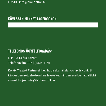
E-MAIL: info@biokontroll.hu
KÖVESSEN MINKET FACEBOOKON
TELEFONOS ÜGYFÉLFOGADÁS:
H-P: 10-14 óra között
Telefonszám: +36 (1) 336-1166
Kérjük Tisztelt Partnereinket, hogy akár általános, akár konkrét
kérdésben írott elektronikus leveleiket minden esetben az alábbi
címre küldjék: info@biokontroll.hu