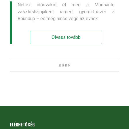
Nehéz időszakot él meg a Monsanto
zászlóshajójaként ismert gyomirtószer a
Roundup – és még nincs vége az évnek.
Olvass tovább
2017-11-14
ELÉRHETŐSÉG