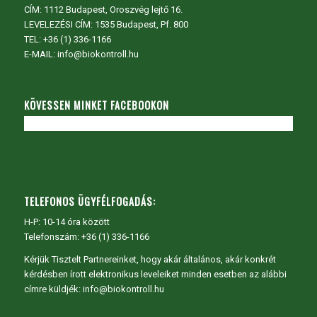
CÍM:
1112 Budapest, Oroszvég lejtő 16.
LEVELEZÉSI CÍM: 1535 Budapest, Pf. 800
TEL:
+36 (1) 336-1166
E-MAIL: info@biokontroll.hu
KÖVESSEN MINKET FACEBOOKON
TELEFONOS ÜGYFÉLFOGADÁS:
H-P: 10-14 óra között
Telefonszám: +36 (1) 336-1166
Kérjük Tisztelt Partnereinket, hogy akár általános, akár konkrét
kérdésben írott elektronikus leveleiket minden esetben az alábbi
címre küldjék: info@biokontroll.hu