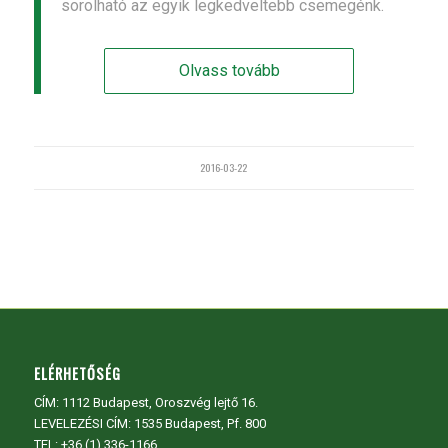
sorolható az egyik legkedveltebb csemegénk.
Olvass tovább
2016-03-22
ELÉRHETŐSÉG
CÍM:
1112 Budapest, Oroszvég lejtő 16.
LEVELEZÉSI CÍM: 1535 Budapest, Pf. 800
TEL:
+36 (1) 336-1166