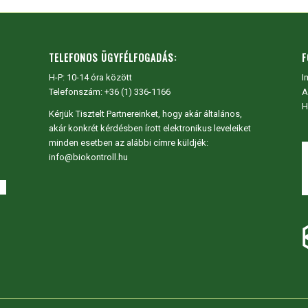
TELEFONOS ÜGYFÉLFOGADÁS:
F
H-P: 10-14 óra között
I
Telefonszám: +36 (1) 336-1166
A
H
Kérjük Tisztelt Partnereinket, hogy akár általános,
akár konkrét kérdésben írott elektronikus leveleiket
minden esetben az alábbi címre küldjék:
info@biokontroll.hu