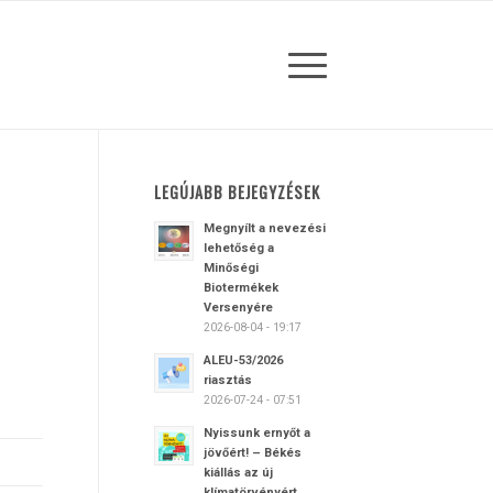
LEGÚJABB BEJEGYZÉSEK
Megnyílt a nevezési
lehetőség a
Minőségi
Biotermékek
Versenyére
2026-08-04 - 19:17
ALEU-53/2026
riasztás
2026-07-24 - 07:51
Nyissunk ernyőt a
jövőért! – Békés
kiállás az új
klímatörvényért