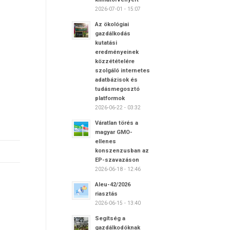
2026-07-01 - 15:07
Az ökológiai
gazdálkodás
kutatási
eredményeinek
közzétételére
szolgáló internetes
adatbázisok és
tudásmegosztó
platformok
2026-06-22 - 03:32
Váratlan törés a
magyar GMO-
ellenes
konszenzusban az
EP-szavazáson
2026-06-18 - 12:46
Aleu-42/2026
riasztás
2026-06-15 - 13:40
Segítség a
gazdálkodóknak