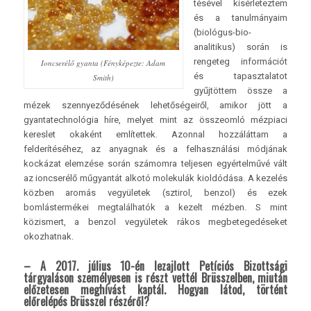
tésével kísérleteztem
és a tanulmányaim
(biológus-bio­
analitikus) során is
rengeteg információt
Ioncserélő gyanta (Fényképezte: Adam
és tapasztalatot
Smith)
gyűjtöttem össze a
mézek szennyeződésének lehetőségeiről, amikor jött a
gyantatechnológia híre, melyet mint az összeomló mézpiaci
kereslet okaként említettek. Azonnal hozzáláttam a
felderítéséhez, az anyagnak és a felhasználási módjának
kockázat elemzése során számomra teljesen egyértelművé vált
az ioncserélő műgyantát alkotó molekulák kioldódása. A kezelés
közben aromás vegyületek (sztirol, benzol) és ezek
bomlástermékei megtalálhatók a kezelt mézben. S mint
közismert, a benzol vegyületek rákos megbetegedéseket
okozhatnak.
– A 2017. július 10-én lezajlott Petíciós Bizottsági
tárgyaláson személyesen is részt vettél Brüsszelben, miután
előzetesen meghívást kaptál. Hogyan látod, történt
előrelépés Brüsszel részéről?