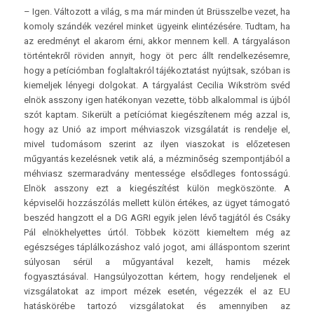
– Igen. Változott a világ, s ma már minden út Brüsszelbe vezet, ha
komoly szándék vezérel minket ügyeink elintézésére. Tudtam, ha
az eredményt el akarom érni, akkor mennem kell. A tárgyaláson
történtekről röviden annyit, hogy öt perc állt rendelkezésemre,
hogy a petíciómban foglaltakról tájékoztatást nyújtsak, szóban is
kiemeljek lényegi dolgokat. A tárgyalást Cecilia Wikström svéd
elnök asszony igen hatékonyan vezette, több alkalommal is újból
szót kaptam. Sikerült a petíciómat kiegészítenem még azzal is,
hogy az Unió az import méhviaszok vizsgálatát is rendelje el,
mivel tudomásom szerint az ilyen viaszokat is előzetesen
műgyantás kezelésnek vetik alá, a mézminőség szempontjából a
méhviasz szermaradvány mentessége elsődleges fontosságú.
Elnök asszony ezt a kiegészítést külön megköszönte. A
képviselői hozzászólás mellett külön értékes, az ügyet támogató
beszéd hangzott el a DG AGRI egyik jelen lévő tagjától és Csáky
Pál elnökhelyettes úrtól. Többek között kiemeltem még az
egészséges táplálkozáshoz való jogot, ami álláspontom szerint
súlyosan sérül a műgyantával kezelt, hamis mézek
fogyasztásával. Hangsúlyozottan kértem, hogy rendeljenek el
vizsgálatokat az import mézek esetén, végezzék el az EU
hatáskörébe tartozó vizsgálatokat és amennyiben az