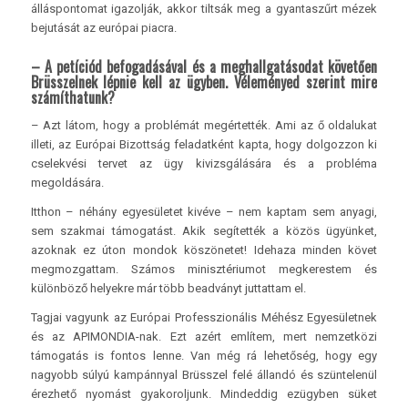
álláspontomat igazolják, akkor tiltsák meg a gyantaszűrt mézek
bejutását az európai piacra.
– A petíciód befogadásával és a meghallgatásodat követően
Brüsszelnek lépnie kell az ügyben. Véleményed szerint mire
számíthatunk?
– Azt látom, hogy a problémát megértették. Ami az ő oldalukat
illeti, az Európai Bizottság feladatként kapta, hogy dolgozzon ki
cselekvési tervet az ügy kivizsgálására és a probléma
megoldására.
Itthon – néhány egyesületet kivéve – nem kaptam sem anyagi,
sem szakmai támogatást. Akik segítették a közös ügyünket,
azoknak ez úton mondok köszönetet! Idehaza minden követ
megmozgattam. Számos minisztériumot megkerestem és
különböző helyekre már több beadványt juttattam el.
Tagjai vagyunk az Európai Professzionális Méhész Egyesületnek
és az APIMONDIA-nak. Ezt azért említem, mert nemzetközi
támogatás is fontos lenne. Van még rá lehetőség, hogy egy
nagyobb súlyú kampánnyal Brüsszel felé állandó és szüntelenül
érezhető nyomást gyakoroljunk. Mindeddig ezügyben süket