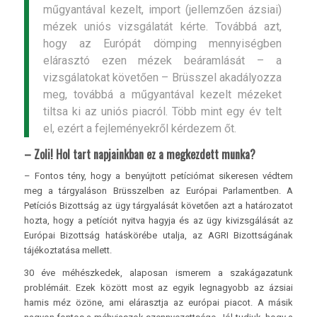
műgyantával kezelt, import (jellemzően ázsiai)
mézek uniós vizsgálatát kérte. Továbbá azt,
hogy az Európát dömping mennyiségben
elárasztó ezen mézek beáramlását – a
vizsgálatokat követően – Brüsszel akadályozza
meg, továbbá a műgyantával kezelt mézeket
tiltsa ki az uniós piacról. Több mint egy év telt
el, ezért a fejleményekről kérdezem őt.
– Zoli! Hol tart napjainkban ez a megkezdett munka?
– Fontos tény, hogy a benyújtott petíciómat sikeresen védtem
meg a tárgyaláson Brüsszelben az Európai Parlamentben. A
Petíciós Bizottság az ügy tárgyalását követően azt a határozatot
hozta, hogy a petíciót nyitva hagyja és az ügy kivizsgálását az
Európai Bizottság hatáskörébe utalja, az AGRI Bizottságának
tájékoztatása mellett.
30 éve méhészkedek, alaposan ismerem a szakágazatunk
problémáit. Ezek között most az egyik legnagyobb az ázsiai
hamis méz özöne, ami elárasztja az európai piacot. A másik