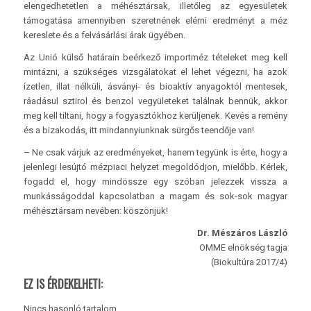
elengedhetetlen a méhésztársak, illetőleg az egyesületek
támogatása amennyiben szeretnének elérni eredményt a méz
kereslete és a felvásárlási árak ügyében.
Az Unió külső határain beérkező importméz tételeket meg kell
mintázni, a szükséges vizsgálatokat el lehet végezni, ha azok
ízetlen, illat nélküli, ásványi- és bioaktív anyagoktól mentesek,
ráadásul sztirol és benzol vegyületeket találnak bennük, akkor
meg kell tiltani, hogy a fogyasztókhoz kerüljenek. Kevés a remény
és a bizakodás, itt mindannyiunknak sürgős teendője van!
– Ne csak várjuk az eredményeket, hanem tegyünk is érte, hogy a
jelenlegi lesújtó mézpiaci helyzet megoldódjon, mielőbb. Kérlek,
fogadd el, hogy mindössze egy szóban jelezzek vissza a
munkásságoddal kapcsolatban a magam és sok-sok magyar
méhésztársam nevében: köszönjük!
Dr. Mészáros László
OMME elnökség tagja
(Biokultúra 2017/4)
EZ IS ÉRDEKELHETI:
Nincs hasonló tartalom