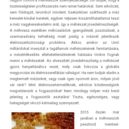
nagyon fontos a méhviaszok szennyezettsége. Jól tudjuk, hogy a
tisztességtelen profitszerzés nem ismer határokat. Sem erkölcsit,
sem földrajzit, lerombol mindent. Esetünkben szétfeszíti a méz
kereslet-kínálat kereteit, egyben teljesen kiszámíthatatlanná teszi
a méz nagykereskedelmi árát, így a méhészet jövedelmezőségét.
A méhviasz esetében méhcsaládok gyengülését, pusztulását, a
szermaradvány terheltség miatt pedig a méznél jelentkezik
élelmiszerbiztonsági probléma. Akkor, amikor az Unió
milliárdokat invesztál a tagállamok méhészeteinek fenntartására,
a mézértékesítés ellehetetlenülésének hatására tönkre fognak
menni a méhészetek. Az elveszített jövedelmezőség a méhészet
gyors hanyatlásához vezet, mely csak fokozza a globális
megporzási és élelmiszerellátási válságot. Ha nem tudjuk eladni a
megtermelt mézünket, vagy csak igen nyomott áron, milyen jövő
vár ránk? Mint élelmiszertermelőknek, erkölcsi kötelességünk
megvédenünk a fogyasztókat! Nem mindegy milyen méz kerül
jelenleg a fogyasztók asztalára! Tiszta, egészséges, vagy
betegséget okozó kémiailag szennyezett.
2015 őszén már
javában a méhviaszok
peszticid mente­sí­