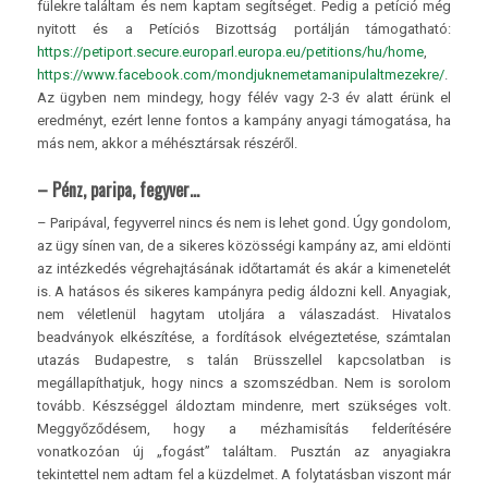
fülekre találtam és nem kaptam segítséget. Pedig a petíció még
nyitott és a Petíciós Bizottság portálján támogatható:
https://petiport.secure.europarl.europa.eu/petitions/hu/home
,
https://www.facebook.com/mondjuknemetamanipulaltmezekre/
.
Az ügyben nem mindegy, hogy félév vagy 2-3 év alatt érünk el
eredményt, ezért lenne fontos a kampány anyagi támogatása, ha
más nem, akkor a méhésztársak részéről.
– Pénz, paripa, fegyver…
– Paripával, fegyverrel nincs és nem is lehet gond. Úgy gondolom,
az ügy sínen van, de a sikeres közösségi kampány az, ami eldönti
az intézkedés végrehajtásának időtartamát és akár a kimenetelét
is. A hatásos és sikeres kampányra pedig áldozni kell. Anyagiak,
nem véletlenül hagytam utoljára a válaszadást. Hivatalos
beadványok elkészítése, a fordítások elvégeztetése, számtalan
utazás Budapestre, s talán Brüsszellel kapcsolatban is
megállapíthatjuk, hogy nincs a szomszédban. Nem is sorolom
tovább. Készséggel áldoztam mindenre, mert szükséges volt.
Meggyőződésem, hogy a mézhamisítás felderítésére
vonatkozóan új „fogást” találtam. Pusztán az anyagiakra
tekintettel nem adtam fel a küzdelmet. A folytatásban viszont már