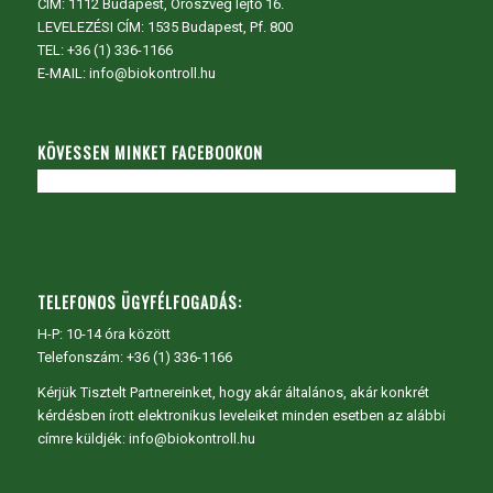
CÍM:
1112 Budapest, Oroszvég lejtő 16.
LEVELEZÉSI CÍM: 1535 Budapest, Pf. 800
TEL:
+36 (1) 336-1166
E-MAIL: info@biokontroll.hu
KÖVESSEN MINKET FACEBOOKON
TELEFONOS ÜGYFÉLFOGADÁS:
H-P: 10-14 óra között
Telefonszám: +36 (1) 336-1166
Kérjük Tisztelt Partnereinket, hogy akár általános, akár konkrét
kérdésben írott elektronikus leveleiket minden esetben az alábbi
címre küldjék: info@biokontroll.hu