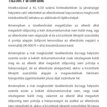
Tisztelt Partnerünk!
Hivatkozással a KL-1/20 számú körlevelünkben (a járványügyi
helyzetre való tekintettel az ellenőrzéssel kapcsolatos meghozott
intézkedésről) leírtakra az alábbiakról tájékoztatjuk.
Amennyiben a távellenőrzést megelőzően az ellenőr által
megadott időpontig a kért dokumentumokat nem küldi meg, úgy
az ellenőrzést nem végezzük el és a közöttünk létrejött szerződés
4. pontja alapján (időpont lemondása az ellenőrzés napján) a
minimáldíj (90.900 Ft + áfa) kiszámlázásra kerül.
Amennyiben a már megkezdett távellenőrzés és/vagy helyszíni
szemle során a bekért dokumentumokat csak részlegesen küldi
meg és az ellenőr által megadott időpontig sem pótolja a
hiányosságot, de az ellenőrzés elvégezhető, akkor a közöttünk
létrejött szerződés alapján a megrendelőnek felróható
hiánypótlás ügyintézéséért plusz díjat számítunk fel.
Amennyiben a már megkezdett távellenőrzés és/vagy helyszíni
szemle során a bekért dokumentumokat nem, vagy csak
részlegesen küldi meg, valamint az ellenőr által megadott
időpontig sem pótolja a hiányosságot és ezáltal az ellenőrzés
nem végezhető el, akkor a közöttünk létrejött szerződést 90 napra