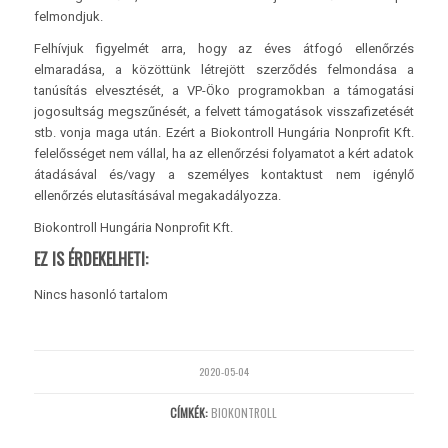
felmondjuk.
Felhívjuk figyelmét arra, hogy az éves átfogó ellenőrzés
elmaradása, a közöttünk létrejött szerződés felmondása a
tanúsítás elvesztését, a VP-Öko programokban a támogatási
jogosultság megszűnését, a felvett támogatások visszafizetését
stb. vonja maga után. Ezért a Biokontroll Hungária Nonprofit Kft.
felelősséget nem vállal, ha az ellenőrzési folyamatot a kért adatok
átadásával és/vagy a személyes kontaktust nem igénylő
ellenőrzés elutasításával megakadályozza.
Biokontroll Hungária Nonprofit Kft.
EZ IS ÉRDEKELHETI:
Nincs hasonló tartalom
2020-05-04
CÍMKÉK:
BIOKONTROLL