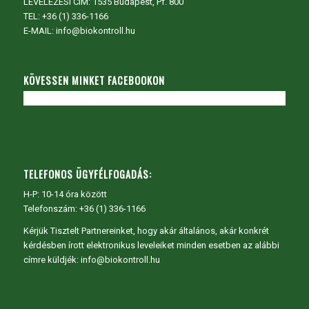
LEVELEZÉSI CÍM: 1535 Budapest, Pf. 800
TEL:
+36 (1) 336-1166
E-MAIL: info@biokontroll.hu
KÖVESSEN MINKET FACEBOOKON
TELEFONOS ÜGYFÉLFOGADÁS:
H-P: 10-14 óra között
Telefonszám: +36 (1) 336-1166
Kérjük Tisztelt Partnereinket, hogy akár általános, akár konkrét
kérdésben írott elektronikus leveleiket minden esetben az alábbi
címre küldjék: info@biokontroll.hu