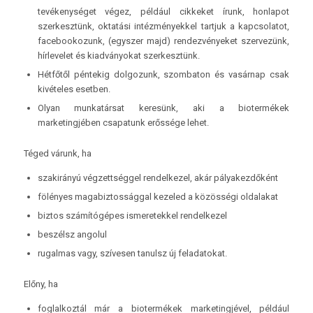
tevékenységet végez, például cikkeket írunk, honlapot
szerkesztünk, oktatási intézményekkel tartjuk a kapcsolatot,
facebookozunk, (egyszer majd) rendezvényeket szervezünk,
hírlevelet és kiadványokat szerkesztünk.
Hétfőtől péntekig dolgozunk, szombaton és vasárnap csak
kivételes esetben.
Olyan munkatársat keresünk, aki a biotermékek
marketingjében csapatunk erőssége lehet.
Téged várunk, ha
szakirányú végzettséggel rendelkezel, akár pályakezdőként
fölényes magabiztossággal kezeled a közösségi oldalakat
biztos számítógépes ismeretekkel rendelkezel
beszélsz angolul
rugalmas vagy, szívesen tanulsz új feladatokat.
Előny, ha
foglalkoztál már a biotermékek marketingjével, például