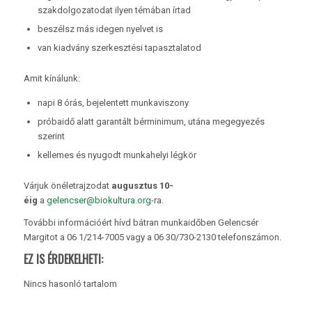
szakdolgozatodat ilyen témában írtad
beszélsz más idegen nyelvet is
van kiadvány szerkesztési tapasztalatod
Amit kínálunk:
napi 8 órás, bejelentett munkaviszony
próbaidő alatt garantált bérminimum, utána megegyezés
szerint
kellemes és nyugodt munkahelyi légkör
Várjuk önéletrajzodat
augusztus 10-
éig
a
gelencser@biokultura.org
-ra.
További információért hívd bátran munkaidőben Gelencsér
Margitot a 06 1/214-7005 vagy a 06 30/730-2130 telefonszámon.
EZ IS ÉRDEKELHETI:
Nincs hasonló tartalom