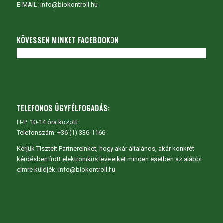
E-MAIL: info@biokontroll.hu
KÖVESSEN MINKET FACEBOOKON
TELEFONOS ÜGYFÉLFOGADÁS:
H-P: 10-14 óra között
Telefonszám: +36 (1) 336-1166
Kérjük Tisztelt Partnereinket, hogy akár általános, akár konkrét
kérdésben írott elektronikus leveleiket minden esetben az alábbi
címre küldjék: info@biokontroll.hu