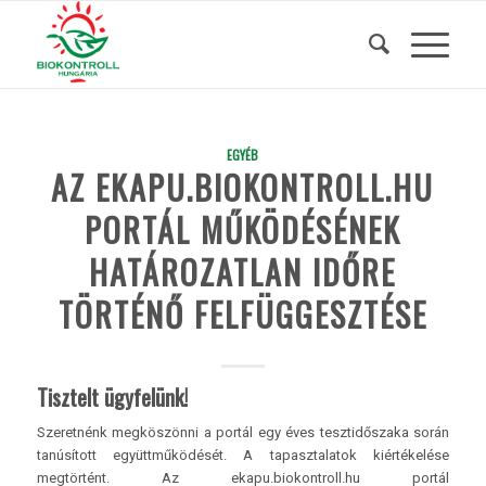
EGYÉB
AZ EKAPU.BIOKONTROLL.HU
PORTÁL MŰKÖDÉSÉNEK
HATÁROZATLAN IDŐRE
TÖRTÉNŐ FELFÜGGESZTÉSE
Tisztelt ügyfelünk!
Szeretnénk megköszönni a portál egy éves tesztidőszaka során
tanúsított együttműködését. A tapasztalatok kiértékelése
megtörtént. Az ekapu.biokontroll.hu portál