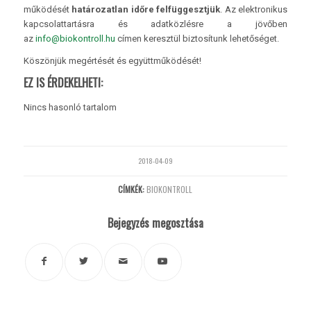
működését
határozatlan időre felfüggesztjük
. Az elektronikus
kapcsolattartásra és adatközlésre a jövőben
az
info@biokontroll.hu
címen keresztül biztosítunk lehetőséget.
Köszönjük megértését és együttműködését!
EZ IS ÉRDEKELHETI:
Nincs hasonló tartalom
2018-04-09
CÍMKÉK:
BIOKONTROLL
Bejegyzés megosztása