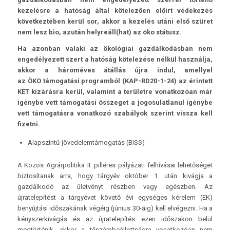
kezelésre a hatóság által kötelezően előírt védekezés
következtében kerül sor, akkor a kezelés utáni első szüret
nem lesz bio, azután helyreáll(hat) az öko státusz.
Ha azonban valaki az ökológiai gazdálkodásban nem
engedélyezett szert a hatóság kötelezése nélkül használja,
akkor a hároméves átállás újra indul, amellyel
az ÖKO támogatási programból (KAP-RD20-1-24) az érintett
KET kizárásra kerül, valamint a területre vonatkozóan már
igénybe vett támogatási összeget a jogosulatlanul igénybe
vett támogatásra vonatkozó szabályok szerint vissza kell
fizetni.
Alapszintű-jövedelemtámogatás (BISS)
A Közös Agrárpolitika II. pilléres pályázati felhívásai lehetőséget
biztosítanak arra, hogy tárgyév október 1. után kivágja a
gazdálkodó az ületvényt részben vagy egészben. Az
újratelepítést a tárgyévet követő évi egységes kérelem (EK)
benyújtási időszakának végéig (június 30-áig) kell elvégezni. Ha a
kényszerkivágás és az újratelepítés ezen időszakon belül
megtörténik, akkor a tőszámbeállottságra vonatkozóan nem