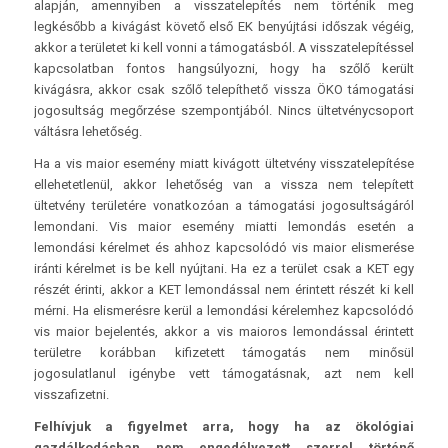
alapján, amennyiben a visszatelepítés nem történik meg
legkésőbb a kivágást követő első EK benyújtási időszak végéig,
akkor a területet ki kell vonni a támogatásból. A visszatelepítéssel
kapcsolatban fontos hangsúlyozni, hogy ha szőlő került
kivágásra, akkor csak szőlő telepíthető vissza ÖKO támogatási
jogosultság megőrzése szempontjából. Nincs ültetvénycsoport
váltásra lehetőség.
Ha a vis maior esemény miatt kivágott ültetvény visszatelepítése
ellehetetlenül, akkor lehetőség van a vissza nem telepített
ültetvény területére vonatkozóan a támogatási jogosultságáról
lemondani. Vis maior esemény miatti lemondás esetén a
lemondási kérelmet és ahhoz kapcsolódó vis maior elismerése
iránti kérelmet is be kell nyújtani. Ha ez a terület csak a KET egy
részét érinti, akkor a KET lemondással nem érintett részét ki kell
mérni. Ha elismerésre kerül a lemondási kérelemhez kapcsolódó
vis maior bejelentés, akkor a vis maioros lemondással érintett
területre korábban kifizetett támogatás nem minősül
jogosulatlanul igénybe vett támogatásnak, azt nem kell
visszafizetni.
Felhívjuk a figyelmet arra, hogy ha az ökológiai
gazdálkodásban nem engedélyezett szerrel történő