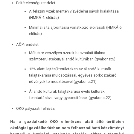
Feltételességi rendelet
A felszíni vizek mentén vízvédelmi sávok kialakítása
(HMKÁ 4. előírás)
Minimális talajborításra vonatkozó előírások (HMKÁ 6.
előírás)
AÖP rendelet
Méhekre veszélyes szerek használati tilalma
szántóterületeken/állandó kultúrában (gyakorlat5)
12% alatti lejtésű területeken az állandó kultúrák
talajtakarása mulcsozással, egyéves sorköztakaró
növények termesztésével (gyakorlat21)
Állandó kultúrák talajtakarása évelő kultúrák
fenntartásával vagy gyepesítéssel (gyakorlat22)
ÖKO pályázati felhívás
Ha a gazdálkodó ÖKO ellenőrzés alatt álló területen
ökológiai gazdálkodásban nem felhasználható készítményt