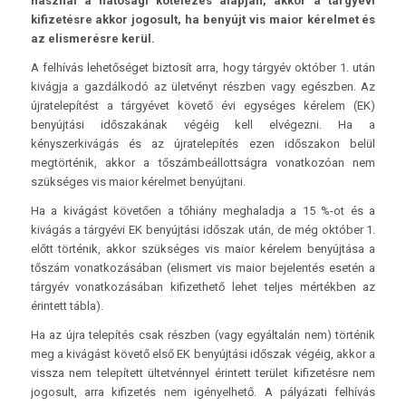
használ a hatósági kötelezés alapján, akkor a tárgyévi
kifizetésre akkor jogosult, ha benyújt vis maior kérelmet és
az elismerésre kerül.
A felhívás lehetőséget biztosít arra, hogy tárgyév október 1. után
kivágja a gazdálkodó az ületvényt részben vagy egészben. Az
újratelepítést a tárgyévet követő évi egységes kérelem (EK)
benyújtási időszakának végéig kell elvégezni. Ha a
kényszerkivágás és az újratelepítés ezen időszakon belül
megtörténik, akkor a tőszámbeállottságra vonatkozóan nem
szükséges vis maior kérelmet benyújtani.
Ha a kivágást követően a tőhiány meghaladja a 15 %-ot és a
kivágás a tárgyévi EK benyújtási időszak után, de még október 1.
előtt történik, akkor szükséges vis maior kérelem benyújtása a
tőszám vonatkozásában (elismert vis maior bejelentés esetén a
tárgyév vonatkozásában kifizethető lehet teljes mértékben az
érintett tábla).
Ha az újra telepítés csak részben (vagy egyáltalán nem) történik
meg a kivágást követő első EK benyújtási időszak végéig, akkor a
vissza nem telepített ültetvénnyel érintett terület kifizetésre nem
jogosult, arra kifizetés nem igényelhető. A pályázati felhívás