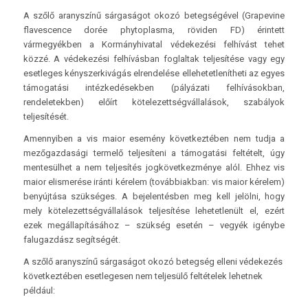
A szőlő aranyszínű sárgaságot okozó betegségével (Grapevine
flavescence dorée phytoplasma, röviden FD) érintett
vármegyékben a Kormányhivatal védekezési felhívást tehet
közzé. A védekezési felhívásban foglaltak teljesítése vagy egy
esetleges kényszerkivágás elrendelése ellehetetlenítheti az egyes
támogatási intézkedésekben (pályázati felhívásokban,
rendeletekben) előírt kötelezettségvállalások, szabályok
teljesítését.
Amennyiben a vis maior esemény következtében nem tudja a
mezőgazdasági termelő teljesíteni a támogatási feltételt, úgy
mentesülhet a nem teljesítés jogkövetkezménye alól. Ehhez vis
maior elismerése iránti kérelem (továbbiakban: vis maior kérelem)
benyújtása szükséges. A bejelentésben meg kell jelölni, hogy
mely kötelezettségvállalások teljesítése lehetetlenült el, ezért
ezek megállapításához – szükség esetén – vegyék igénybe
falugazdász segítségét.
A szőlő aranyszínű sárgaságot okozó betegség elleni védekezés
következtében esetlegesen nem teljesülő feltételek lehetnek
például: