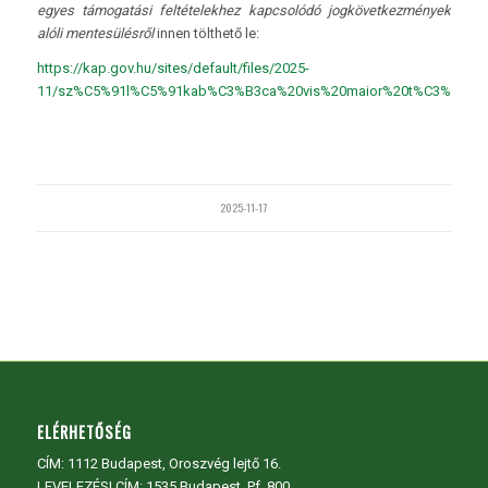
egyes támogatási feltételekhez kapcsolódó jogkövetkezmények
alóli mentesülésről
innen tölthető le:
https://kap.gov.hu/sites/default/files/2025-
11/sz%C5%91l%C5%91kab%C3%B3ca%20vis%20maior%20t%C3%A1j%
2025-11-17
ELÉRHETŐSÉG
CÍM:
1112 Budapest, Oroszvég lejtő 16.
LEVELEZÉSI CÍM: 1535 Budapest, Pf. 800