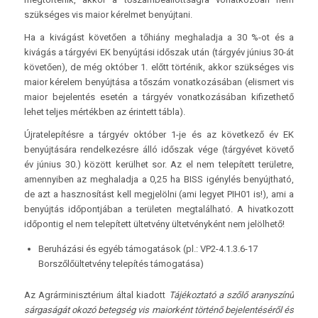
szükséges vis maior kérelmet benyújtani.
Ha a kivágást követően a tőhiány meghaladja a 30 %-ot és a
kivágás a tárgyévi EK benyújtási időszak után (tárgyév június 30-át
követően), de még október 1. előtt történik, akkor szükséges vis
maior kérelem benyújtása a tőszám vonatkozásában (elismert vis
maior bejelentés esetén a tárgyév vonatkozásában kifizethető
lehet teljes mértékben az érintett tábla).
Újratelepítésre a tárgyév október 1-je és az következő év EK
benyújtására rendelkezésre álló időszak vége (tárgyévet követő
év június 30.) között kerülhet sor. Az el nem telepített területre,
amennyiben az meghaladja a 0,25 ha BISS igénylés benyújtható,
de azt a hasznosítást kell megjelölni (ami legyet PIH01 is!), ami a
benyújtás időpontjában a területen megtalálható. A hivatkozott
időpontig el nem telepített ültetvény ültetvényként nem jelölhető!
Beruházási és egyéb támogatások (pl.: VP2-4.1.3.6-17
Borszőlőültetvény telepítés támogatása)
Az Agrárminisztérium által kiadott
Tájékoztató a szőlő aranyszínű
sárgaságát okozó betegség vis maiorként történő bejelentéséről és