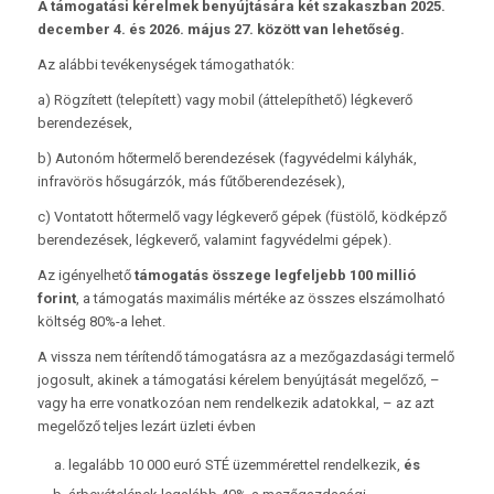
A támogatási kérelmek benyújtására két szakaszban 2025.
december 4. és 2026. május 27. között van lehetőség.
Az alábbi tevékenységek támogathatók:
a) Rögzített (telepített) vagy mobil (áttelepíthető) légkeverő
berendezések,
b) Autonóm hőtermelő berendezések (fagyvédelmi kályhák,
infravörös hősugárzók, más fűtőberendezések),
c) Vontatott hőtermelő vagy légkeverő gépek (füstölő, ködképző
berendezések, légkeverő, valamint fagyvédelmi gépek).
Az igényelhető
támogatás összege legfeljebb 100 millió
forint
, a támogatás maximális mértéke az összes elszámolható
költség 80%-a lehet.
A vissza nem térítendő támogatásra az a mezőgazdasági termelő
jogosult, akinek a támogatási kérelem benyújtását megelőző, –
vagy ha erre vonatkozóan nem rendelkezik adatokkal, – az azt
megelőző teljes lezárt üzleti évben
legalább 10 000 euró STÉ üzemmérettel rendelkezik,
és