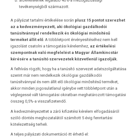
árbevételének legalább 40%-a mezőgazdasági
tevékenységből származott.
A pályázat tartalmi értékelése során
plusz 15 pontot szerezhet
az a kedvezményezett, aki ökológiai gazdálkodói
tanúsítvánnyal rendelkezik
és ökológiai minősítésű
terméket állít elő
. A többletpont érvényesítéséhez nem kell
igazolást csatolni a támogatási kérelemhez,
az értékelési
szempontnak való megfelelést a Magyar Államkincstár
kérésére a tanúsító szervezetek közvetlenül igazolják.
A felhívás rögzíti, hogy ha a tanúsító szervezet adatszolgáltatása
szerint már nem rendelkezik ökológiai gazdálkodói
tanúsítvánnyal és nem állít elő ökológiai minősítésű terméket,
akkor minden jogosulatlanul igénybe vett többletpont után a
véglegessé vált támogatási okiratban meghatározott támogatási
összeg 0,5%-a visszafizetendő.
A kedvezményezettet a záró kifizetési kérelem elfogadásáról
szóló döntés meghozatalától számított 5 évig fenntartási
kötelezettség terheli.
A teljes pályázati dokumentáció itt érhető el: