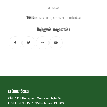
2018-07-21
CÍMKÉK:
BIOKONTROLL
,
ROSZÍK PÉTER ELŐADÁSAI
Bejegyzés megosztása
ELÉRHETŐSÉG
CÍM:
1112 Budapest, Oroszvég lejtő 16.
LEVELEZÉSI CÍM: 1535 Budapest, Pf. 800