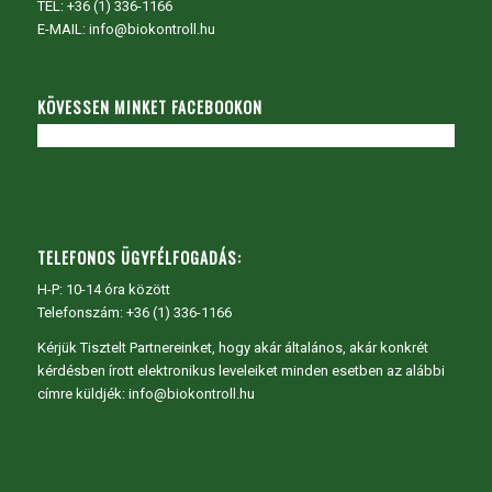
TEL:
+36 (1) 336-1166
E-MAIL: info@biokontroll.hu
KÖVESSEN MINKET FACEBOOKON
TELEFONOS ÜGYFÉLFOGADÁS:
H-P: 10-14 óra között
Telefonszám: +36 (1) 336-1166
Kérjük Tisztelt Partnereinket, hogy akár általános, akár konkrét
kérdésben írott elektronikus leveleiket minden esetben az alábbi
címre küldjék: info@biokontroll.hu