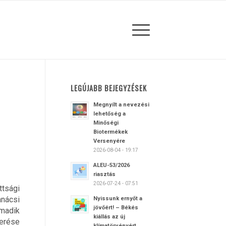
LEGÚJABB BEJEGYZÉSEK
Megnyílt a nevezési
lehetőség a
Minőségi
Biotermékek
Versenyére
2026-08-04 - 19:17
ALEU-53/2026
riasztás
2026-07-24 - 07:51
ttsági
anácsi
Nyissunk ernyőt a
jövőért! – Békés
madik
kiállás az új
merése
klímatörvényért