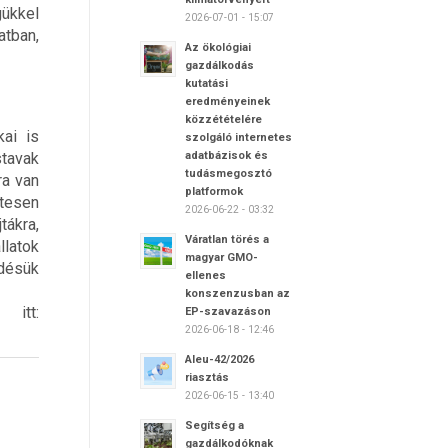
gükkel
2026-07-01 - 15:07
atban,
Az ökológiai
gazdálkodás
kutatási
eredményeinek
közzétételére
kai is
szolgáló internetes
adatbázisok és
tavak
tudásmegosztó
ra van
platformok
ntesen
2026-06-22 - 03:32
tákra,
Váratlan törés a
latok
magyar GMO-
rdésük
ellenes
konszenzusban az
 itt:
EP-szavazáson
2026-06-18 - 12:46
Aleu-42/2026
riasztás
2026-06-15 - 13:40
Segítség a
gazdálkodóknak