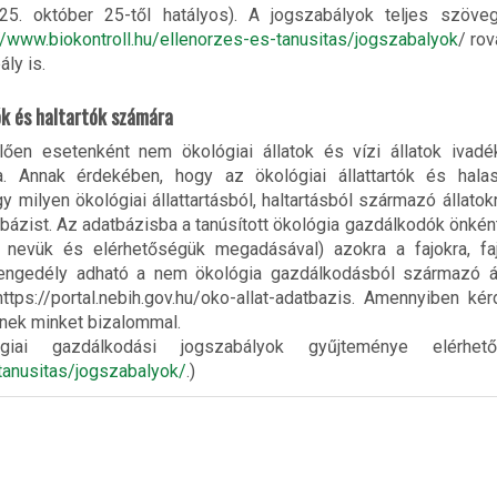
025. október 25-től hatályos). A jogszabályok teljes szöve
//www.biokontroll.hu/ellenorzes-es-tanusitas/jogszabalyok
/ rov
ly is.
tók és haltartók számára
ően esetenként nem ökológiai állatok és vízi állatok ivadé
. Annak érdekében, hogy az ökológiai állattartók és halas
 milyen ökológiai állattartásból, haltartásból származó állatok
atbázist. Az adatbázisba a tanúsított ökológia gazdálkodók önké
en, nevük és elérhetőségük megadásával) azokra a fajokra, faj
 engedély adható a nem ökológia gazdálkodásból származó ál
https://portal.nebih.gov.hu/oko-allat-adatbazis. Amennyiben ké
enek minket bizalommal.
i gazdálkodási jogszabályok gyűjteménye elérhető
-tanusitas/jogszabalyok/
.)