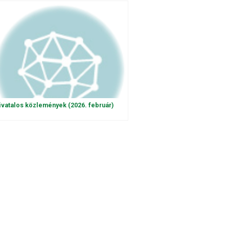
ivatalos közlemények (2026. február)