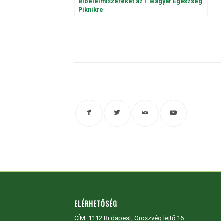
Bioélelmiszereket az I. Magyar Egészség
Piknikre
ELÉRHETŐSÉG
CÍM:
1112 Budapest, Oroszvég lejtő 16.