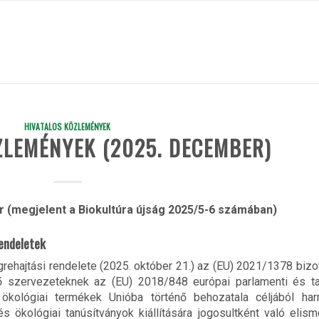
HIVATALOS KÖZLEMÉNYEK
ZLEMÉNYEK (2025. DECEMBER)
 (megjelent a Biokultúra újság 2025/5-6 számában)
rendeletek
rehajtási rendelete (2025. október 21.) az (EU) 2021/1378 bizo
ző szervezeteknek az (EU) 2018/848 európai parlamenti és t
ökológiai termékek Unióba történő behozatala céljából har
 ökológiai tanúsítványok kiállítására jogosultként való elis