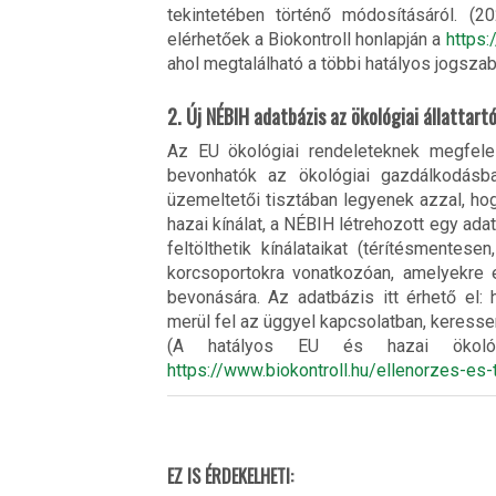
tekintetében történő módosításáról. (2
elérhetőek a Biokontroll honlapján a
https:
ahol megtalálható a többi hatályos jogszabá
2. Új NÉBIH adatbázis az ökológiai állattar
Az EU ökológiai rendeleteknek megfelel
bevonhatók az ökológiai gazdálkodásba
üzemeltetői tisztában legyenek azzal, hogy
hazai kínálat, a NÉBIH létrehozott egy ad
feltölthetik kínálataikat (térítésmentes
korcsoportokra vonatkozóan, amelyekre
bevonására. Az adatbázis itt érhető el: 
merül fel az üggyel kapcsolatban, keress
(A hatályos EU és hazai ökológia
https://www.biokontroll.hu/ellenorzes-es
EZ IS ÉRDEKELHETI: