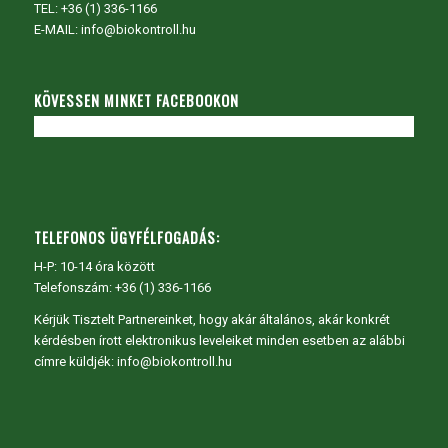
TEL:
+36 (1) 336-1166
E-MAIL: info@biokontroll.hu
KÖVESSEN MINKET FACEBOOKON
TELEFONOS ÜGYFÉLFOGADÁS:
H-P: 10-14 óra között
Telefonszám: +36 (1) 336-1166
Kérjük Tisztelt Partnereinket, hogy akár általános, akár konkrét
kérdésben írott elektronikus leveleiket minden esetben az alábbi
címre küldjék: info@biokontroll.hu