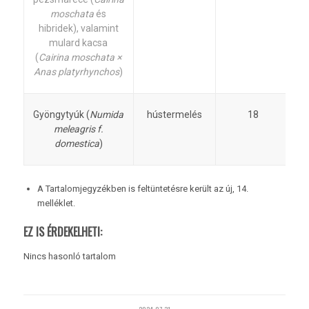
moschata
és
hibridek), valamint
mulard kacsa
(
Cairina moschata ×
Anas platyrhynchos
)
Gyöngytyúk (
Numida
hústermelés
18
meleagris f.
domestica
)
A Tartalomjegyzékben is feltüntetésre került az új, 14.
melléklet.
EZ IS ÉRDEKELHETI:
Nincs hasonló tartalom