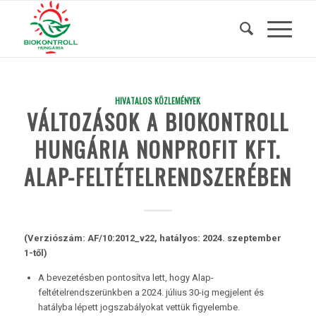
HIVATALOS KÖZLEMÉNYEK
VÁLTOZÁSOK A BIOKONTROLL
HUNGÁRIA NONPROFIT KFT.
ALAP-FELTÉTELRENDSZERÉBEN
(Verziószám: AF/10:2012_v22, hatályos: 2024. szeptember
1-től)
A bevezetésben pontosítva lett, hogy Alap-
feltételrendszerünkben a 2024. július 30-ig megjelent és
hatályba lépett jogszabályokat vettük figyelembe.