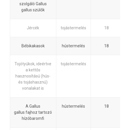
szolgáló Gallus
gallus szülők
Jércék
tojástermelés
18
Bébikakasok
hústermelés
18
Tojótyúkok, ideértve
tojástermelés
a kettős
hasznosítású (hús-
és tojáshasznú)
vonalakat is
A Gallus
hústermelés
18
gallus fajhoz tartozó
hízóbaromfi