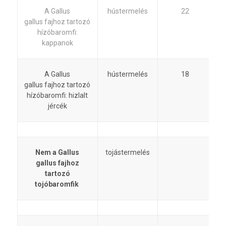
A Gallus
hústermelés
22
gallus fajhoz tartozó
hízóbaromfi:
kappanok
A Gallus
hústermelés
18
gallus fajhoz tartozó
hízóbaromfi: hizlalt
jércék
Nem a Gallus
tojástermelés
gallus fajhoz
tartozó
tojóbaromfik