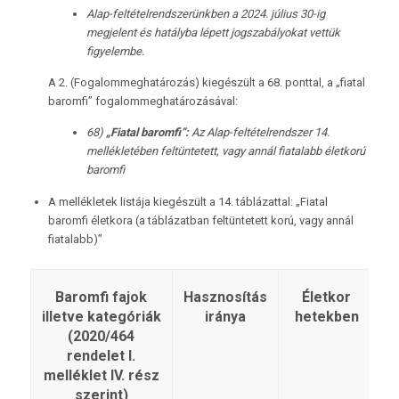
Alap-feltételrendszerünkben a 2024. július 30-ig
megjelent és hatályba lépett jogszabályokat vettük
figyelembe.
A 2. (Fogalommeghatározás) kiegészült a 68. ponttal, a „fiatal
baromfi” fogalommeghatározásával:
68)
„Fiatal baromfi”:
Az Alap-feltételrendszer 14.
mellékletében feltüntetett, vagy annál fiatalabb életkorú
baromfi
A mellékletek listája kiegészült a 14. táblázattal: „Fiatal
baromfi életkora (a táblázatban feltüntetett korú, vagy annál
fiatalabb)”
Baromfi fajok
Hasznosítás
Életkor
illetve kategóriák
iránya
hetekben
m
(2020/464
rendelet I.
melléklet IV. rész
szerint)