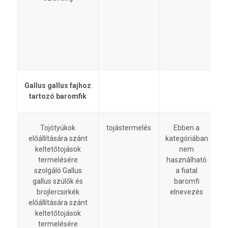
i
t
Gallus gallus fajhoz
tartozó baromfik
tojástermelés
Tojótyúkok
Ebben a
előállítására szánt
kategóriában
keltetőtojások
nem
termelésére
használható
szolgáló Gallus
a fiatal
gallus szülők és
baromfi
brojlercsirkék
elnevezés
előállítására szánt
keltetőtojások
termelésére