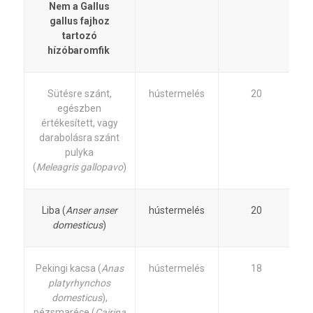
Nem a Gallus
gallus fajhoz
tartozó
hízóbaromfik
Sütésre szánt,
hústermelés
20
egészben
értékesített, vagy
darabolásra szánt
pulyka
(
Meleagris gallopavo
)
Liba (
Anser anser
hústermelés
20
domesticus
)
Pekingi kacsa (
Anas
hústermelés
18
platyrhynchos
domesticus
),
pézsmaréce (
Cairina