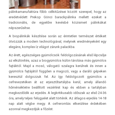
pálinkamanufaktúra főbb célkitűzései között szerepel, hogy az
eredetvédett Prekop Gönci barackpálinka mellett ezeket a
tradicionális, de egyelőre kevésbé közismert pálinkákat
népszerűsítse.
A biopálinkák készítése során az érintetlen természet értékeit
ötvözzük a modern technológiával, melynek eredményeként egy
elegáns, komplex íz világot zárunk palackba.
Az érett, egészséges gyümölcsök feldolgozásának első lépcsője
az elkülönítés, azaz a biogyümölcs külön tárolása más gyümölcs
fajtáktól. Majd a mosó, válogató szalagra kerülnek és innen a
gyümölcs fajtájától függően a magozó, vagy a daráló gépeken
keresztül dolgozzuk fel. Az így feldolgozott gyümölcs a
cefrevezetéken át az erjesztőtartályba kerül, amely állandó
hőmérsékletre beállított vezérlést kap és ebben a tartályban
megkezdődik az erjedés. A legkritikusabb időszak az első 24-36
óra, amely teljes felügyelet alatt történik. Az átlagos erjedés 14-18
nap alatt végbe megy. A cefreromlás elkerülése érdekében
azonnal megkezdjük a főzést.