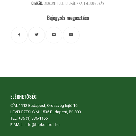
CÍMKÉK:
BIOKONTROLL
,
BIOPÁLINKA
,
FELDOLGOZÁS
Bejegyzés megosztása
ELÉRHETŐSÉG
CÍM:
1112 Budapest, Oroszvég lejtő 16.
LEVELEZÉSI CÍM: 1535 Budapest, Pf. 800
TEL:
+36 (1) 336-1166
E-MAIL: info@biokontroll.hu