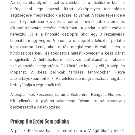
Az erjesztőtartályból a cefrevezetéken át a főzőüstbe kerül a
cefre, ahol egy gázzal fűtött vízköpenyes technológia
segítségével megkezdődik a főzési folyamat. A főzés teljes ideje
alatt folyamatosan keverjük a cefrét a minél jobb aroma és
alkohol kihozatal elérése érdekében. A párlat a párlatcsövön
keresztül jut el a finomító oszlopra, ahol egy 3 réztányéros
finomítás megy végbe. A finomító oszlopról a letisztult párlat a
katalizátorba kerül, ahol a réz megkötése történik. Innen a
hűtőoszlopra kerül és fokozatos hűtést követően a kész párlat
megjelenik. A hűtőoszlopról eltávozó pálinkánál a frakciók
szétválasztása megtörténik. Elkülönítésre kerül az elő-, közép- és
utópárlat. A kész pálinkák tárolása fahordókban illetve
acéltartályokban történik. Az érlelési idő megválasztása nagyban
befolyásolja a végtermék ízét.
A biopálinkák készítése során a Biokontroll Hungária Nonprofit
Kft. ellenőrzi a gyártás valamennyi folyamatát az alapanyag
beszerzéstől a palackozásig.
Prekop Bio Erdei Som pálinka
A pálinkafőzéshez használt erdei som a Világörökség részét