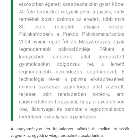
elsősorban égetett szeszesitalokat gyárt: közel
40 féle termékkel vagyunk jelen a piacon, mely
termékek közül számos az eredeti, több mint
80 éves receptek alapján készül.
Pálinkafőzdénk a Prekop Pálinkamanufaktúra
2004 nyarán épült föl és Magyarország egyik
legmodernebb pálinkafőzdéje. Főként a
környékbeli emberek által termesztett
gyümölcsöket dolgozzuk fel, a lehető
legmodernebb berendezés segítségével. E
technológia révén a pálinka elkészítésének
minden szakasza számítógép által vezérelt,
teljesen zárt rendszerben történik, ami
nagymértékben hozzájárul, hogy a gyümölcsök
ízei, illatanyagai és zamatai a legoptimálisabb
mértékben maradjanak a pálinkában.
A hagyományos és különleges pálinkáink mellett büszkék
vagyunk az egyedi íz világú biopálinka családunkra.