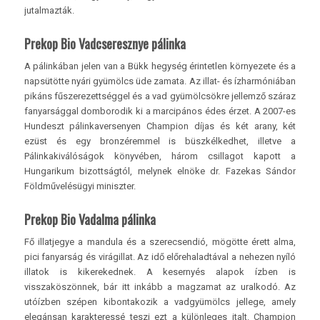
jutalmazták.
Prekop Bio Vadcseresznye pálinka
A pálinkában jelen van a Bükk hegység érintetlen környezete és a
napsütötte nyári gyümölcs üde zamata. Az illat- és ízharmóniában
pikáns fűszerezettséggel és a vad gyümölcsökre jellemző száraz
fanyarsággal domborodik ki a marcipános édes érzet. A 2007-es
Hundeszt pálinkaversenyen Champion díjas és két arany, két
ezüst és egy bronzéremmel is büszkélkedhet, illetve a
Pálinkakiválóságok könyvében, három csillagot kapott a
Hungarikum bizottságtól, melynek elnöke dr. Fazekas Sándor
Földművelésügyi miniszter.
Prekop Bio Vadalma pálinka
Fő illatjegye a mandula és a szerecsendió, mögötte érett alma,
pici fanyarság és virágillat. Az idő előrehaladtával a nehezen nyíló
illatok is kikerekednek. A kesernyés alapok ízben is
visszaköszönnek, bár itt inkább a magzamat az uralkodó. Az
utóízben szépen kibontakozik a vadgyümölcs jellege, amely
elegánsan karakteressé teszi ezt a különleges italt. Champion