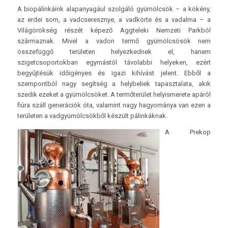
A biopálinkáink alapanyagául szolgáló gyümölcsök – a kökény,
az erdei som, a vadcseresznye, a vadkörte és a vadalma – a
Világörökség részét képező Aggteleki Nemzeti Parkból
származnak. Mivel a vadon termő gyümölcsösök nem
összefüggő területen helyezkednek el, hanem
szigetcsoportokban egymástól távolabbi helyeken, ezért
begyűjtésük időigényes és igazi kihívást jelent. Ebből a
szempontból nagy segítség a helybeliek tapasztalata, akik
szedik ezeket a gyümölcsöket. A termőterület helyismerete apáról
fiúra száll generációk óta, valamint nagy hagyománya van ezen a
területen a vadgyümölcsökből készült pálinkáknak.
A Prekop