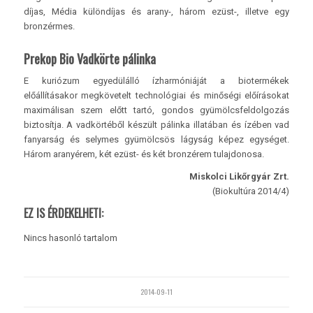
díjas, Média különdíjas és arany-, három ezüst-, illetve egy
bronzérmes.
Prekop Bio Vadkörte pálinka
E kuriózum egyedülálló ízharmóniáját a biotermékek
előállításakor megkövetelt technológiai és minőségi előírásokat
maximálisan szem előtt tartó, gondos gyümölcsfeldolgozás
biztosítja. A vadkörtéből készült pálinka illatában és ízében vad
fanyarság és selymes gyümölcsös lágyság képez egységet.
Három aranyérem, két ezüst- és két bronzérem tulajdonosa.
Miskolci Likőrgyár Zrt.
(Biokultúra 2014/4)
EZ IS ÉRDEKELHETI:
Nincs hasonló tartalom
2014-09-11