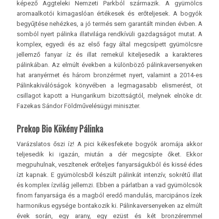
képező Aggteleki Nemzeti Parkból származik. A gyümölcs
aromaalkotói kimagaslóan értékesek és erőteljesek. A bogyók
begyűjtése nehézkes, a jó termés sem garantált minden évben. A
somból nyert pálinka illatvilága rendkívüli gazdagságot mutat. A
komplex, egyedi és az első fagy által megcsípett gyümölcsre
jellemző fanyar íz és illat remekül kiteljesedik a karakteres
pálinkában. Az elmúlt években a különböző pálinkaversenyeken
hat aranyérmet és három bronzérmet nyert, valamint a 2014-es
Pálinkakiválóságok könyvében a legmagasabb elismerést, öt
csillagot kapott a Hungarikum bizottságtól, melynek elnöke dr.
Fazekas Sándor Földművelésügyi miniszter.
Prekop Bio Kökény Pálinka
Varázslatos őszi íz! A pici kékesfekete bogyók aromája akkor
teljesedik ki igazán, miután a dér megcsípte őket. Ekkor
megpuhulnak, veszítenek erőteljes fanyarságukból és kissé édes
ízt kapnak. E gyümölcsből készült pálinkát intenzív, sokrétű illat
és komplex ízvilág jellemzi. Ebben a párlatban a vad gyümölcsök
finom fanyarsága és a magból eredő mandulás, marcipános ízek
harmonikus egysége bontakozik ki. Pálinkaversenyeken az elmúlt
évek során, egy arany, egy ezüst és két bronzéremmel