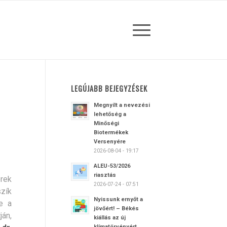
LEGÚJABB BEJEGYZÉSEK
Megnyílt a nevezési
lehetőség a
Minőségi
Biotermékek
Versenyére
2026-08-04 - 19:17
ALEU-53/2026
riasztás
rek
2026-07-24 - 07:51
szík
Nyissunk ernyőt a
e a
jövőért! – Békés
ján,
kiállás az új
klímatörvényért