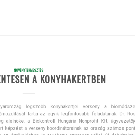
NÖVÉNYTERMESZTÉS
NTESEN A KONYHAKERTBEN
arország legszebb konyhakertjei verseny a biomódsze
őmozdítását tartja az egyik legfontosabb feladatának. Dr. Ro
g alelnöke, a Biokontroll Hungária Nonprofit Kft. ügyvezetőj
rt képzést a verseny koordinátorainak az ország számos pont