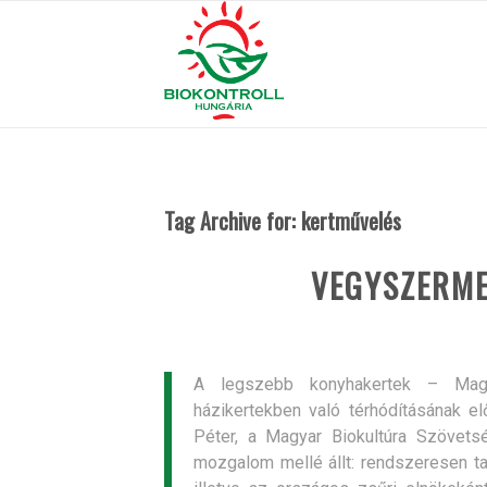
Tag Archive for:
kertművelés
VEGYSZERME
A legszebb konyhakertek – Magy
házikertekben való térhódításának el
Péter, a Magyar Biokultúra Szövetsé
mozgalom mellé állt: rendszeresen ta