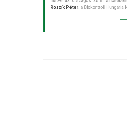
illetve az országos zsűri elnökekén
Roszík Péter
, a Biokontroll Hungária 