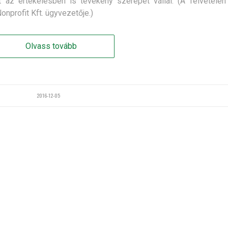
t az értékelésben is tevékeny szerepet vállal. (A felvétele
Nonprofit Kft. ügyvezetője.)
Olvass tovább
2016-12-05