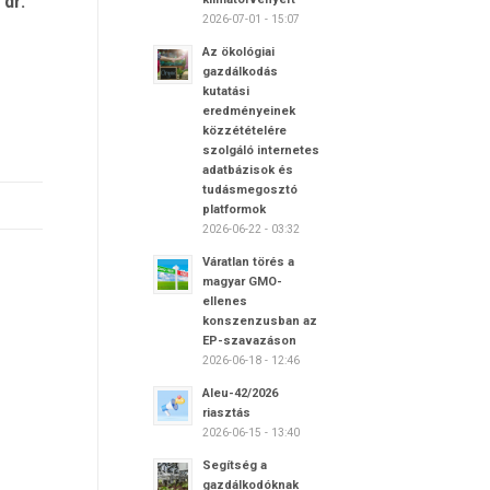
n
dr.
2026-07-01 - 15:07
Az ökológiai
gazdálkodás
kutatási
eredményeinek
közzétételére
szolgáló internetes
adatbázisok és
tudásmegosztó
platformok
2026-06-22 - 03:32
Váratlan törés a
magyar GMO-
ellenes
konszenzusban az
EP-szavazáson
2026-06-18 - 12:46
Aleu-42/2026
riasztás
2026-06-15 - 13:40
Segítség a
gazdálkodóknak