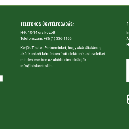
TELEFONOS ÜGYFÉLFOGADÁS:
F
H-P: 10-14 óra között
I
Telefonszám: +36 (1) 336-1166
A
H
Kérjük Tisztelt Partnereinket, hogy akár általános,
akár konkrét kérdésben írott elektronikus leveleiket
minden esetben az alábbi címre küldjék:
info@biokontroll.hu