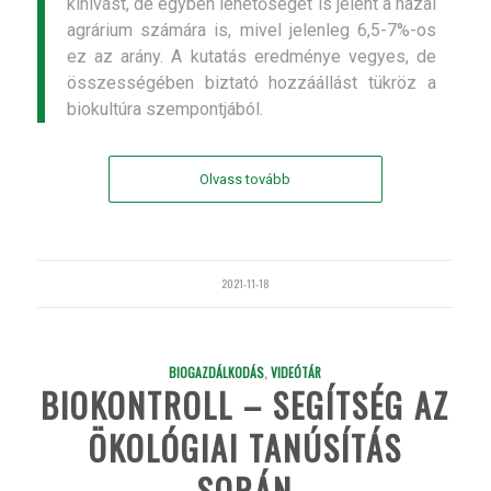
kihívást, de egyben lehetőséget is jelent a hazai
agrárium számára is, mivel jelenleg 6,5-7%-os
ez az arány. A kutatás eredménye vegyes, de
összességében biztató hozzáállást tükröz a
biokultúra szempontjából.
Olvass tovább
2021-11-18
BIOGAZDÁLKODÁS
,
VIDEÓTÁR
BIOKONTROLL – SEGÍTSÉG AZ
ÖKOLÓGIAI TANÚSÍTÁS
SORÁN