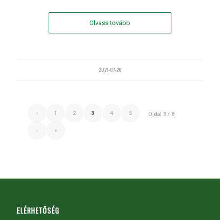
Olvass tovább
2021-07-26
‹
1
2
3
4
5
Oldal 3 / 8
›
»
ELÉRHETŐSÉG