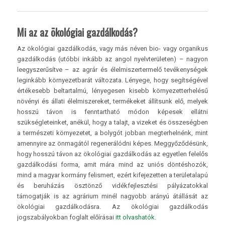
Mi az az ökológiai gazdálkodás?
Az ökológiai gazdálkodás, vagy más néven bio- vagy organikus
gazdálkodás (utóbbi inkább az angol nyelvterületen) – nagyon
leegyszerűsítve – az agrár és élelmiszertermelő tevékenységek
leginkább környezetbarát változata. Lényege, hogy segítségével
értékesebb beltartalmú, lényegesen kisebb környezetterhelésű
növényi és állati élelmiszereket, termékeket állítsunk elő, melyek
hosszú távon is fenntartható módon képesek ellátni
szükségleteinket, anékül, hogy a talajt, a vizeket és összeségben
a természeti környezetet, a bolygót jobban megterhelnénk, mint
amennyire az önmagától regenerálódni képes. Meggyőződésünk,
hogy hosszú távon az ökológiai gazdálkodás az egyetlen felelős
gazdálkodási forma, amit mára mind az uniós döntéshozók,
mind a magyar kormány felismert, ezért kifejezetten a területalapú
és beruházás ösztönző vidékfejlesztési pályázatokkal
támogatják is az agrárium minél nagyobb arányú átállását az
ökológiai gazdálkodásra. Az ökológiai gazdálkodás
jogszabályokban foglalt előírásai
itt olvashatók
.