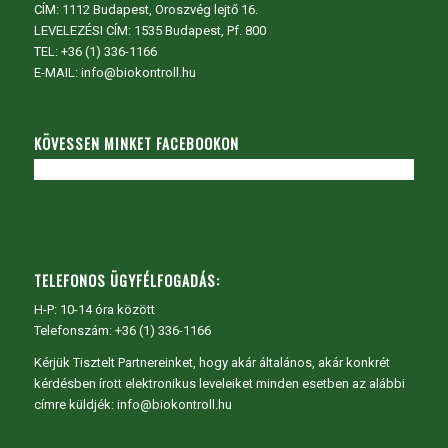
CÍM:
1112 Budapest, Oroszvég lejtő 16.
LEVELEZÉSI CÍM: 1535 Budapest, Pf. 800
TEL:
+36 (1) 336-1166
E-MAIL: info@biokontroll.hu
KÖVESSEN MINKET FACEBOOKON
TELEFONOS ÜGYFÉLFOGADÁS:
H-P: 10-14 óra között
Telefonszám: +36 (1) 336-1166
Kérjük Tisztelt Partnereinket, hogy akár általános, akár konkrét
kérdésben írott elektronikus leveleiket minden esetben az alábbi
címre küldjék: info@biokontroll.hu