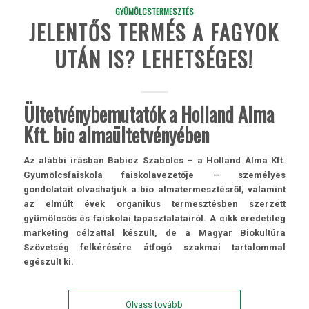
GYÜMÖLCSTERMESZTÉS
JELENTŐS TERMÉS A FAGYOK
UTÁN IS? LEHETSÉGES!
Ültetvénybemutatók a Holland Alma
Kft. bio almaültetvényében
Az alábbi írásban Babicz Szabolcs – a Holland Alma Kft.
Gyümölcsfaiskola faiskolavezetője – személyes
gondolatait olvashatjuk a bio almatermesztésről, valamint
az elmúlt évek organikus termesztésben szerzett
gyümölcsös és faiskolai tapasztalatairól. A cikk eredetileg
marketing célzattal készült, de a Magyar Biokultúra
Szövetség felkérésére átfogó szakmai tartalommal
egészült ki.
Olvass tovább