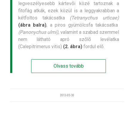
legveszélyesebb kártevői közé tartoznak a
fitofág atkák, ezek közül is a leggyakrabban a
kétfoltos takácsatka
(Tetranychus urticae)
(ábra balra)
, a piros gyümölcsfa takácsatka
(Panonychus ulmi)
, valamint a szabad szemmel
nem látható apró szőlő levélatka
(Calepitrimerus vitis)
(2. ábra)
fordul elő.
Olvass tovább
2013-05-30