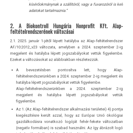
kísérőokmánynak a szállítóról, vagy a fuvarozóról is kell
adatokat tartalmaznia.”
2. A Biokontroll Hungária Nonprofit Kft. Alap-
feltételrendszerének változásai
2.1. 2025. január 1-jétől lépett hatályba az Alap-feltételrendszer
AF/10:2012_v23 változata, amelyben a 2024. szeptember 2-ig
megjelent és hatályba lépett jogszabályokat vettük figyelembe.
Ezeket a változásokat az alábbiakban részletezzük.
A bevezetésben pontosítva lett, hogy Alap-
feltételrendszerünkben a 2024. szeptember 2-ig megjelent és
hatályba lépett jogszabályokat vettük figyelembe.
Alap-feltételrendszerünkben a 2024. szeptember 2-ig
megjelent és hatályba lépett jogszabályokat vettük
figyelembe.
Az 1. (Az Alap-feltételrendszer alkalmazási területei) 4) pontja
kiegészítésre került azzal, hogy az Európai Unió ökológiai
gazdálkodásra vonatkozó logóját fehér-fekete változatban
(negatív formában) is szabad használni. Az így ábrázolt logó