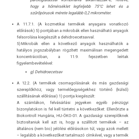
hogy a hőmérséklet legfeljebb 75°C lehet és a
szűrőpórusok mérete legalább 0,2 mikrométer.
A 11.7.1. (A kozmetikai termékek anyagaira vonatkozó
előírások) 5) pontjában a mikrobák ellen használható anyagok
felsorolása kiegészült a dehidroecetsavval.
5) Mikrobák ellen a következő anyagok használhatók a
hatályos jogszabályban rögzített maximálisan megengedett
koncentrációban, a 11.9. fejezetben leírtak
figyelembevételével:
g) Dehidroecetsav
A 12.2. (A termékek csomagolásának és más gazdasági
szereplőkhöz, vagy termelőegységekhez történő (külső)
szállításának előírásai) 1) pontja kiegészült:
A számlákon, felvásárlási jegyeken egyéb pénzügyi
bizonylatokon is fel kell tüntetni a következőket: Ellenőrizte a
Biokontroll Hungária, HU-ÖKO-01. A gazdasági szereplőknek
biztosítaniuk kell azt is, hogy a szállított termékek – az
általános (nem bio) jelölési előírásokon túl, vagy azok mellett
– legalább a következőket tartalmazó címkével, vagy a termék