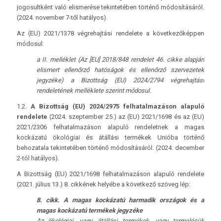
jogosultként való elismerése tekintetében történő módosításáról.
(2024. november 7-től hatályos).
Az (EU) 2021/1378 végrehajtási rendelete a következőképpen
módosul:
a II. melléklet (Az [EU] 2018/848 rendelet 46. cikke alapján
elismert ellenőrző hatóságok és ellenőrző szervezetek
jegyzéke) a Bizottság (EU) 2024/2794 végrehajtási
rendeletének melléklete szerint módosul.
1.2.
A Bizottság (EU) 2024/2975 felhatalmazáson alapuló
rendelete
(2024. szeptember 25.) az (EU) 2021/1698 és az (EU)
2021/2306 felhatalmazáson alapuló rendeletnek a magas
kockázatú ökológiai és átállási termékek Unióba történő
behozatala tekintetében történő módosításáról. (2024. december
2-tól hatályos).
A Bizottság (EU) 2021/1698 felhatalmazáson alapuló rendelete
(2021. július 13.) 8. cikkének helyébe a következő szöveg lép:
8. cikk. A magas kockázatú harmadik országok és a
magas kockázatú termékek jegyzéke
Az ökológiai, vagy átállási termékek, vagy termelésük