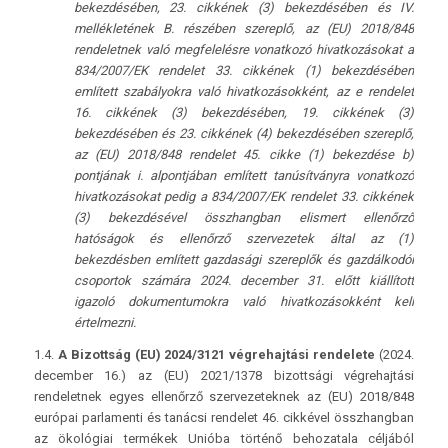
bekezdésében, 23. cikkének (3) bekezdésében és IV.
mellékletének B. részében szereplő, az (EU) 2018/848
rendeletnek való megfelelésre vonatkozó hivatkozásokat a
834/2007/EK rendelet 33. cikkének (1) bekezdésében
említett szabályokra való hivatkozásokként, az e rendelet
16. cikkének (3) bekezdésében, 19. cikkének (3)
bekezdésében és 23. cikkének (4) bekezdésében szereplő,
az (EU) 2018/848 rendelet 45. cikke (1) bekezdése b)
pontjának i. alpontjában említett tanúsítványra vonatkozó
hivatkozásokat pedig a 834/2007/EK rendelet 33. cikkének
(3) bekezdésével összhangban elismert ellenőrző
hatóságok és ellenőrző szervezetek által az (1)
bekezdésben említett gazdasági szereplők és gazdálkodói
csoportok számára 2024. december 31. előtt kiállított
igazoló dokumentumokra való hivatkozásokként kell
értelmezni.
1.4.
A Bizottság (EU) 2024/3121 végrehajtási rendelete
(2024.
december 16.) az (EU) 2021/1378 bizottsági végrehajtási
rendeletnek egyes ellenőrző szervezeteknek az (EU) 2018/848
európai parlamenti és tanácsi rendelet 46. cikkével összhangban
az ökológiai termékek Unióba történő behozatala céljából