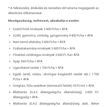
* A felkészülés, értékelés és tanúsítás idő tartama megegyezik az
ellenőrzés időtartamával.
Mezőgazdaság, méhészet, akvakultúra esetén:
Szántóföldi növények 5 400 Ft/ha + ÁFA
Szőlő, gyümölcs, zöldség, gyógynövény 9 400 Ft/ha + ÁFA
Nem termő ültetvény 5 400 Ft/ha + ÁFA
Szálastakarmány-növények 3 600 Ft/ha + ÁFA
Fővetésű zöldtrágya növények 3 600 Ft /ha+ ÁFA
Gyep 360 Ft/ha + ÁFA
Ugaroltatott terület 1 700 Ft/ha + ÁFA
Egyéb (erdő, nádas, ökológiai kiegészítő terület stb.) 1 700
Ft/ha + ÁFA
Üvegház, fólia esetében (termesztő felület) 55 Ft/m2 + ÁFA
Állattartás (0,4-2 állategység/ha állatsűrűség) 2 600 Ft/
állategység + ÁFA
Állattartás (0,4-2 állategység/ha állatsűrűség alatt, illetve