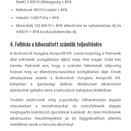
felett) 3 900 Ft/állategység + ÁFA
Méhészet 430 Ft/család + ÁFA
Halastó 1 600 Ft/ha + ÁFA
Minimáldíj 152 400 Ft + ÁFA ellenőrzési és nyilvántartási díj és
4 900 Ft + ÁFA kockázatelemzési díj
4. Felhívás a kibocsátott számlák teljesítésére
A Biokontroll Hungária Nonprofit Kft. szinte kizárólag a Partnerek
által befizetett szolgáltatási díjból tartja fent magát. Ezért kéri
minden Partnerét arra, hogy a számlán feltüntetett időpontig
fizesse meg az ellenőrzési-tanúsítási szolgáltatási díjat. Ennek
elmulasztása esetén a Biokontroll Hungária Nonprofit Kft.
kénytelen a gazdasági életben általánosan alkalmazott
eljárásokat igénybe venni a tartozások behajtása érdekében.
További eszközünk még jogszabályi felhatalmazás alapján
visszatartani a tanúsítványokat és szerződésünk alapján
megtagadni különböző igazolások kiadását. Az ilyen módszerek
alkalmazása feszültségekkel jár és leggyakrabban jelentős
mértékben emeli a tartozás-állományt.