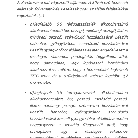
2) Korlátozásokkal végezhető eljárások. A következő borászati
eljárások, folyamatok és kezelések csak az alábbi feltételekkel
végezhetők: (…)
c) legfeljebb 0,5 térfogatszázalék alkoholtartalmú
alkoholmentesített bor, pezsgő, minőségi pezsgő, illatos
minőségi pezsgő, szén-dioxid hozzáadásával készült
habzóbor, gyöngyözőbor, szén-dioxid hozzáadásával
készült gyöngyözőbor előállítása esetén engedélyezett a
részleges vákuumos párologtatás függetlenül attól,
hogy önmagában, vagy lepárlással kombinálva
alkalmazzák-e, feltéve, hogy a hőmérséklet legfeljebb
75°C lehet és a szűrőpórusok mérete legalább 0,2
mikrométer;
d) legfeljebb 0,5 térfogatszázalék alkoholtartalmú
alkoholmentesített, bor, pezsgő, minőségi pezsgő,
illatos minőségi pezsgő, szén-dioxid hozzáadásával
készült habzóbor, gyöngyözőbor, szén-dioxid
hozzáadásával készült gyöngyözőbor előállítása esetén
engedélyezett a lepárlás függetlenül attól, hogy
önmagában, vagy a részleges vákuumos
párologtatással kombinálva alkalmazzák-e, feltéve,