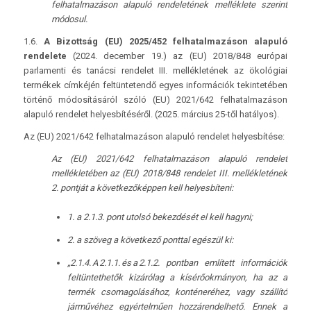
felhatalmazáson alapuló rendeletének melléklete szerint
módosul.
1.6.
A Bizottság (EU) 2025/452 felhatalmazáson alapuló
rendelete
(2024. december 19.) az (EU) 2018/848 európai
parlamenti és tanácsi rendelet III. mellékletének az ökológiai
termékek címkéjén feltüntetendő egyes információk tekintetében
történő módosításáról szóló (EU) 2021/642 felhatalmazáson
alapuló rendelet helyesbítéséről. (2025. március 25-től hatályos).
Az (EU) 2021/642 felhatalmazáson alapuló rendelet helyesbítése:
Az (EU) 2021/642 felhatalmazáson alapuló rendelet
mellékletében az (EU) 2018/848 rendelet III. mellékletének
2. pontját a következőképpen kell helyesbíteni:
1. a 2.1.3. pont utolsó bekezdését el kell hagyni;
2. a szöveg a következő ponttal egészül ki:
„2.1.4. A 2.1.1. és a 2.1.2. pontban említett információk
feltüntethetők kizárólag a kísérőokmányon, ha az a
termék csomagolásához, konténeréhez, vagy szállító
járművéhez egyértelműen hozzárendelhető. Ennek a