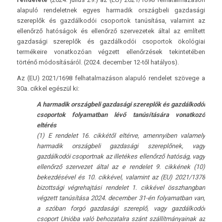
alapuló rendeletnek egyes harmadik országbeli gazdasági
szereplők és gazdálkodói csoportok tanúsítása, valamint az
ellenőrző hatóságok és ellenőrző szervezetek által az említett
gazdasági szereplők és gazdálkodói csoportok ökológiai
termékeire vonatkozóan végzett ellenőrzések tekintetében
történő módosításáról. (2024. december 12-től hatályos).
Az (EU) 2021/1698 felhatalmazáson alapuló rendelet szövege a
30a. cikkel egészül ki:
A harmadik országbeli gazdasági szereplők és gazdálkodói
csoportok folyamatban lévő tanúsítására vonatkozó
eltérés
(1) E rendelet 16. cikkétől eltérve, amennyiben valamely
harmadik országbeli gazdasági szereplőnek, vagy
gazdálkodói csoportnak az illetékes ellenőrző hatóság, vagy
ellenőrző szervezet által az e rendelet 9. cikkének (10)
bekezdésével és 10. cikkével, valamint az (EU) 2021/1378
bizottsági végrehajtási rendelet 1. cikkével összhangban
végzett tanúsítása 2024. december 31-én folyamatban van,
a szóban forgó gazdasági szereplő, vagy gazdálkodói
csoport Unióba való behozatalra szánt szállítmányainak az