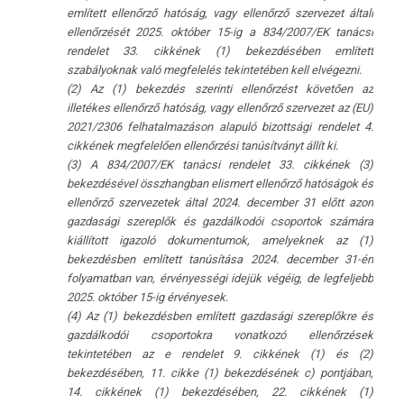
említett ellenőrző hatóság, vagy ellenőrző szervezet általi
ellenőrzését 2025. október 15-ig a 834/2007/EK tanácsi
rendelet 33. cikkének (1) bekezdésében említett
szabályoknak való megfelelés tekintetében kell elvégezni.
(2) Az (1) bekezdés szerinti ellenőrzést követően az
illetékes ellenőrző hatóság, vagy ellenőrző szervezet az (EU)
2021/2306 felhatalmazáson alapuló bizottsági rendelet 4.
cikkének megfelelően ellenőrzési tanúsítványt állít ki.
(3) A 834/2007/EK tanácsi rendelet 33. cikkének (3)
bekezdésével összhangban elismert ellenőrző hatóságok és
ellenőrző szervezetek által 2024. december 31 előtt azon
gazdasági szereplők és gazdálkodói csoportok számára
kiállított igazoló dokumentumok, amelyeknek az (1)
bekezdésben említett tanúsítása 2024. december 31-én
folyamatban van, érvényességi idejük végéig, de legfeljebb
2025. október 15-ig érvényesek.
(4) Az (1) bekezdésben említett gazdasági szereplőkre és
gazdálkodói csoportokra vonatkozó ellenőrzések
tekintetében az e rendelet 9. cikkének (1) és (2)
bekezdésében, 11. cikke (1) bekezdésének c) pontjában,
14. cikkének (1) bekezdésében, 22. cikkének (1)