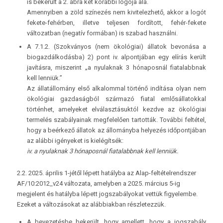
is bekerült a 2. ábra két korábbi logója alá.
Amennyiben a zöld színezés nem kivitelezhető, akkor a logót
fekete-fehérben, illetve teljesen fordított, fehér-fekete
változatban (negatív formában) is szabad használni.
A 7.1.2. (Szokványos (nem ökológiai) állatok bevonása a
biogazdálkodásba) 2) pont iv. alpontjában egy elírás került
javításra, miszerint „a nyulaknak 3 hónaposnál fiatalabbnak
kell lenniük.”
Az állatállomány első alkalommal történő indítása olyan nem
ökológiai gazdaságból származó fiatal emlősállatokkal
történhet, amelyeket elválasztásuktól kezdve az ökológiai
termelés szabályainak megfelelően tartották. További feltétel,
hogy a beérkező állatok az állományba helyezés időpontjában
az alábbi igényeket is kielégítsék:
iv. a nyulaknak 3 hónaposnál fiatalabbnak kell lenniük.
2.2. 2025. április 1-jétől lépett hatályba az Alap-feltételrendszer
AF/10:2012_v24 változata, amelyben a 2025. március 5-ig
megjelent és hatályba lépett jogszabályokat vettük figyelembe.
Ezeket a változásokat az alábbiakban részletezzük.
A bevezetésbe bekerült, hogy amellett, hogy a jogszabály