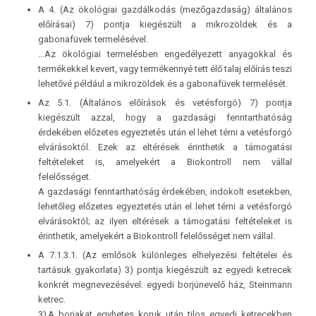
A 4. (Az ökológiai gazdálkodás (mezőgazdaság) általános
előírásai) 7) pontja kiegészült a mikrozöldek és a
gabonafüvek termelésével.
…Az ökológiai termelésben engedélyezett anyagokkal és
termékekkel kevert, vagy termékennyé tett élő talaj előírás teszi
lehetővé például a mikrozöldek és a gabonafüvek termelését.
Az 5.1. (Általános előírások és vetésforgó) 7) pontja
kiegészült azzal, hogy a gazdasági fenntarthatóság
érdekében előzetes egyeztetés után el lehet térni a vetésforgó
elvárásoktól. Ezek az eltérések érinthetik a támogatási
feltételeket is, amelyekért a Biokontroll nem vállal
felelősséget.
A gazdasági fenntarthatóság érdekében, indokolt esetekben,
lehetőleg előzetes egyeztetés után el lehet térni a vetésforgó
elvárásoktól; az ilyen eltérések a támogatási feltételeket is
érinthetik, amelyekért a Biokontroll felelősséget nem vállal.
A 7.1.3.1. (Az emlősök különleges elhelyezési feltételei és
tartásuk gyakorlata) 3) pontja kiegészült az egyedi ketrecek
konkrét megnevezésével: egyedi borjúnevelő ház, Steinmann
ketrec.
3) A borjakat egyhetes koruk után tilos egyedi ketrecekben