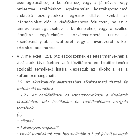
csomagolásához, a konténerhez, vagy a járműves, vagy
ömlesztve szállításhoz egyértelműen hozzákapcsolható
árukísérő bizonylatokkal legyenek ellátva. Ezeket az
információkat elég a kísérőokmányon feltüntetni, ha az a
termék csomagolásához, a konténeréhez, vagy a szállító
járműhöz egyértelműen hozzárendelhető. Ennek a
kísérőokmánynak a szállítóról, vagy a fuvarozóról is kell
adatokat tartalmaznia.
A 7. melléklet 1.2.1. (Az eszközöknek és létesítményeknek a
víziállatok távollétében való tisztítására és fertőtlenítésére
szolgáló termékek) listája kiegészült az alkohollal és a
kálium-permanganáttal.
1.2. Az akvakultúrás állattartásban alkalmazható tisztító és
fertőtlenítő termékek.
– 1.2.1. Az eszközöknek és létesítményeknek a víziállatok
távollétében való tisztítására és fertőtlenítésére szolgáló
termékek
(…)
– alkohol
– kálium-permanganát*
* biocid termékként nem használhatók a *-gal jelzett anyagok