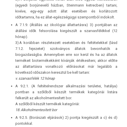
(egyedi borjúnevelő házban, Steinmann ketrecben) tartani,
kivéve, egy-egy adott állat esetében és korlátozott
időtartamra, ha ez állat-egészségügyi szempontból indokolt.
A 7.1.9. (Átállás az ökológiai állattartásra) 3) pontjában az
átállási idők felsorolása kiegészült a szarvasfélékkel (12
hónap).
3) A korábban részletezett esetekben és feltételekkel (lásd
7.1.2. fejezetet) szokványos állatok bevonhatók a
biogazdaságba. Amennyiben erre sor kerül és ha az állatok
termékeit biotermékekként kívánják értékesíteni, akkor előtte
az állattartásra vonatkozó előírásokat már legalább a
következő időszakon keresztül be kell tartani:
v. szarvasfélék 12 hónap
A 9.2.1. (A feltételrendszer alkalmazási területei, hatálya)
pontban a szőlőből készült termékek kategóriái listára
felkerült az alkoholmentesített bor.
A szőlőből készült termékek kategóriái:
18. Alkoholmentesített bor
A 9.2.5. (Borászati eljárások) 2) pontja kiegészült a c) és d)
pontokkal.