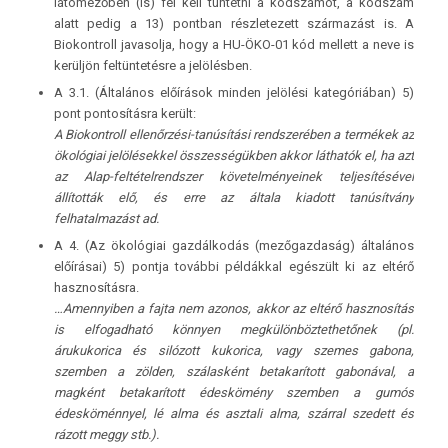
látómezőben (is) fel kell tüntetni a kódszámot, a kódszám
alatt pedig a 13) pontban részletezett származást is. A
Biokontroll javasolja, hogy a HU-ÖKO-01 kód mellett a neve is
kerüljön feltüntetésre a jelölésben.
A 3.1. (Általános előírások minden jelölési kategóriában) 5)
pont pontosításra került:
A Biokontroll ellenőrzési-tanúsítási rendszerében a termékek az
ökológiai jelölésekkel összességükben akkor láthatók el, ha azt
az Alap-feltételrendszer követelményeinek teljesítésével
állították elő, és erre az általa kiadott tanúsítvány
felhatalmazást ad.
A 4. (Az ökológiai gazdálkodás (mezőgazdaság) általános
előírásai) 5) pontja további példákkal egészült ki az eltérő
hasznosításra.
…Amennyiben a fajta nem azonos, akkor az eltérő hasznosítás
is elfogadható könnyen megkülönböztethetőnek (pl.
árukukorica és silózott kukorica, vagy szemes gabona,
szemben a zölden, szálasként betakarított gabonával, a
magként betakarított édeskömény szemben a gumós
édesköménnyel, lé alma és asztali alma, szárral szedett és
rázott meggy stb.).