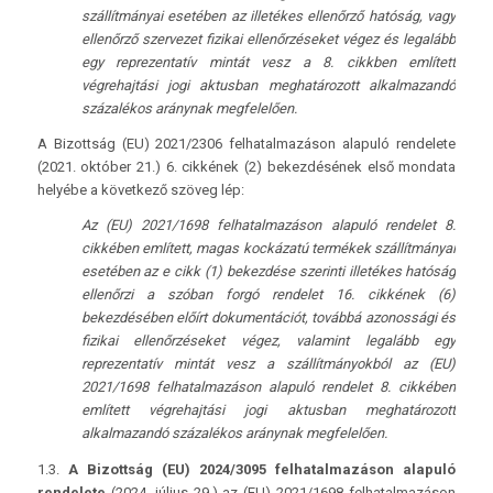
szállítmányai esetében az illetékes ellenőrző hatóság, vagy
ellenőrző szervezet fizikai ellenőrzéseket végez és legalább
egy reprezentatív mintát vesz a 8. cikkben említett
végrehajtási jogi aktusban meghatározott alkalmazandó
százalékos aránynak megfelelően.
A Bizottság (EU) 2021/2306 felhatalmazáson alapuló rendelete
(2021. október 21.) 6. cikkének (2) bekezdésének első mondata
helyébe a következő szöveg lép:
Az (EU) 2021/1698 felhatalmazáson alapuló rendelet 8.
cikkében említett, magas kockázatú termékek szállítmányai
esetében az e cikk (1) bekezdése szerinti illetékes hatóság
ellenőrzi a szóban forgó rendelet 16. cikkének (6)
bekezdésében előírt dokumentációt, továbbá azonossági és
fizikai ellenőrzéseket végez, valamint legalább egy
reprezentatív mintát vesz a szállítmányokból az (EU)
2021/1698 felhatalmazáson alapuló rendelet 8. cikkében
említett végrehajtási jogi aktusban meghatározott
alkalmazandó százalékos aránynak megfelelően.
1.3.
A Bizottság (EU) 2024/3095 felhatalmazáson alapuló
rendelete
(2024. július 29.) az (EU) 2021/1698 felhatalmazáson