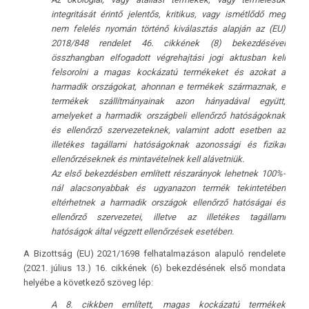
integritását érintő jelentős, kritikus, vagy ismétlődő meg
nem felelés nyomán történő kiválasztás alapján az (EU)
2018/848 rendelet 46. cikkének (8) bekezdésével
összhangban elfogadott végrehajtási jogi aktusban kell
felsorolni a magas kockázatú termékeket és azokat a
harmadik országokat, ahonnan e termékek származnak, e
termékek szállítmányainak azon hányadával együtt,
amelyeket a harmadik országbeli ellenőrző hatóságoknak
és ellenőrző szervezeteknek, valamint adott esetben az
illetékes tagállami hatóságoknak azonossági és fizikai
ellenőrzéseknek és mintavételnek kell alávetniük.
Az első bekezdésben említett részarányok lehetnek 100%-
nál alacsonyabbak és ugyanazon termék tekintetében
eltérhetnek a harmadik országok ellenőrző hatóságai és
ellenőrző szervezetei, illetve az illetékes tagállami
hatóságok által végzett ellenőrzések esetében.
A Bizottság (EU) 2021/1698 felhatalmazáson alapuló rendelete
(2021. július 13.) 16. cikkének (6) bekezdésének első mondata
helyébe a következő szöveg lép:
A 8. cikkben említett, magas kockázatú termékek