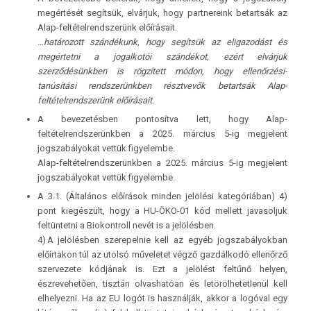
megértését segítsük, elvárjuk, hogy partnereink betartsák az
Alap-feltételrendszerünk előírásait.
…határozott szándékunk, hogy segítsük az eligazodást és
megértetni a jogalkotói szándékot, ezért elvárjuk
szerződésünkben is rögzített módon, hogy ellenőrzési-
tanúsítási rendszerünkben résztvevők betartsák Alap-
feltételrendszerünk előírásait.
A bevezetésben pontosítva lett, hogy Alap-
feltételrendszerünkben a 2025. március 5-ig megjelent
jogszabályokat vettük figyelembe.
Alap-feltételrendszerünkben a 2025. március 5-ig megjelent
jogszabályokat vettük figyelembe.
A 3.1. (Általános előírások minden jelölési kategóriában) 4)
pont kiegészült, hogy a HU-ÖKO-01 kód mellett javasoljuk
feltüntetni a Biokontroll nevét is a jelölésben.
4) A jelölésben szerepelnie kell az egyéb jogszabályokban
előírtakon túl az utolsó műveletet végző gazdálkodó ellenőrző
szervezete kódjának is. Ezt a jelölést feltűnő helyen,
észrevehetően, tisztán olvashatóan és letörölhetetlenül kell
elhelyezni. Ha az EU logót is használják, akkor a logóval egy