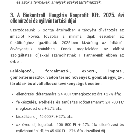
és azok a termékek, amelyek ezeket tartalmazzák.
3. A Biokontroll Hungária Nonprofit Kft. 2025. évi
ellenőrzési és nyilvántartási díjai
Szerződésünk 5. pontja értelmében a tárgyévi díjváltozás az
inflációt követi, továbbá a minimál díjak esetében az
önköltséghez igazíthatók. 2025-ben kizárólag az inflációt
érvényesítjük árainkban. Ennek megfelelően az alábbi
szolgáltatási díjakkal számolhatnak T. Partnereink ebben az
évben.
Feldolgozó-, forgalmazó-, export-, import-,
gombatermesztő-, vadon termő növények, gombabegyűjtő-,
tárolási- és alvállalkozói tevékenységek esetén:
ellenőrzés időtartamára: 24 700 Ft/megkezdett óra + 27% áfa;
felkészülés, értékelés és tanúsítás időtartamára*: 24 700 Ft/
megkezdett óra + 27% áfa;
kiszállási díj: 45 600 Ft + 27% áfa;
az éves díj legalább: 106 800 Ft + 27% áfa ellenőrzési és
nyilvántartási díj és 45 600 Ft + 27% áfa kiszállási díj.