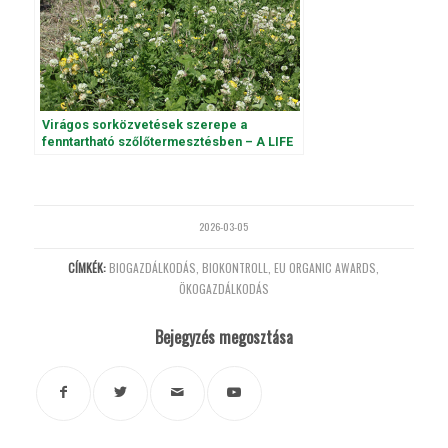
Virágos sorközvetések szerepe a
fenntartható szőlőtermesztésben – A LIFE
VineAdapt projekt tapasztalatai
2026-03-05
CÍMKÉK:
BIOGAZDÁLKODÁS
,
BIOKONTROLL
,
EU ORGANIC AWARDS
,
ÖKOGAZDÁLKODÁS
Bejegyzés megosztása