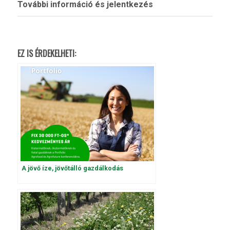
További információ és jelentkezés
EZ IS ÉRDEKELHETI:
A jövő íze, jövőtálló gazdálkodás