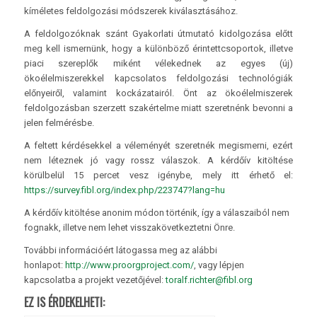
kíméletes feldolgozási módszerek kiválasztásához.
A feldolgozóknak szánt Gyakorlati útmutató kidolgozása előtt
meg kell ismernünk, hogy a különböző érintettcsoportok, illetve
piaci szereplők miként vélekednek az egyes (új)
ökoélelmiszerekkel kapcsolatos feldolgozási technológiák
előnyeiről, valamint kockázatairól. Önt az ökoélelmiszerek
feldolgozásban szerzett szakértelme miatt szeretnénk bevonni a
jelen felmérésbe.
A feltett kérdésekkel a véleményét szeretnék megismerni, ezért
nem léteznek jó vagy rossz válaszok. A kérdőív kitöltése
körülbelül 15 percet vesz igénybe, mely itt érhető el:
https://survey.fibl.org/index.php/223747?lang=hu
A kérdőív kitöltése anonim módon történik, így a válaszaiból nem
fognakk, illetve nem lehet visszakövetkeztetni Önre.
További információért látogassa meg az alábbi
honlapot:
http://www.proorgproject.com/
, vagy lépjen
kapcsolatba a projekt vezetőjével:
toralf.richter@fibl.org
EZ IS ÉRDEKELHETI: