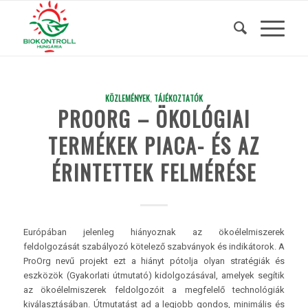
KÖZLEMÉNYEK
,
TÁJÉKOZTATÓK
PROORG – ÖKOLÓGIAI
TERMÉKEK PIACA- ÉS AZ
ÉRINTETTEK FELMÉRÉSE
Európában jelenleg hiányoznak az ökoélelmiszerek
feldolgozását szabályozó kötelező szabványok és indikátorok. A
ProOrg nevű projekt ezt a hiányt pótolja olyan stratégiák és
eszközök (Gyakorlati útmutató) kidolgozásával, amelyek segítik
az ökoélelmiszerek feldolgozóit a megfelelő technológiák
kiválasztásában. Útmutatást ad a legjobb gondos, minimális és