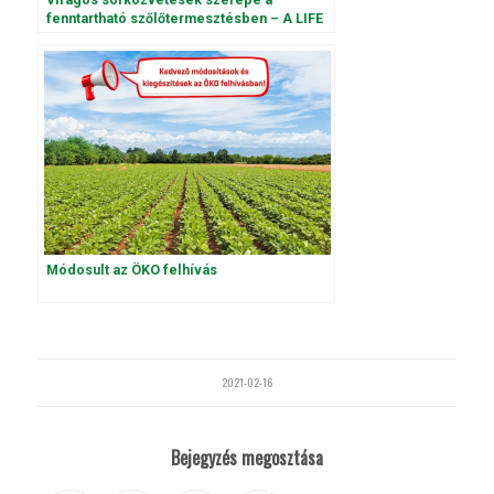
fenntartható szőlőtermesztésben – A LIFE
VineAdapt projekt tapasztalatai
Módosult az ÖKO felhívás
2021-02-16
Bejegyzés megosztása