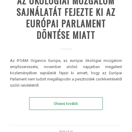
AZ ÖKOLÓGIAI MOZGALOM
SAJNÁLATÁT FEJEZTE KI AZ
EURÓPAI PARLAMENT
DÖNTÉSE MIATT
Az IFOAM Organics Europe, az európai ökológiai mozgalom
ernyőszervezete, november utolsó napjaiban megjelent
közleményében sajnálatát fejezi ki amiatt, hogy az Európai
Parlament nem tudott megállapodni a peszticidek csökkentéséről
szóló rendeletről.
Olvass tovább
2024-02-15