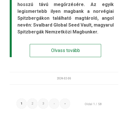
hosszú távú megőrzésére. Az egyik
legismertebb ilyen magbank a norvégiai
Spitzbergákon található magtároló, angol
nevén: Svalbard Global Seed Vault, magyarul
Spitzbergák Nemzetközi Magbunker.
Olvass tovább
2024-02-06
1
2
3
›
»
Oldal 1 / 58