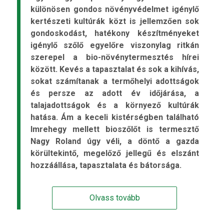
különösen gondos növényvédelmet igénylő
kertészeti kultúrák közt is jellemzően sok
gondoskodást, hatékony készítményeket
igénylő szőlő egyelőre viszonylag ritkán
szerepel a bio-növénytermesztés hírei
között. Kevés a tapasztalat és sok a kihívás,
sokat számítanak a termőhelyi adottságok
és persze az adott év időjárása, a
talajadottságok és a környező kultúrák
hatása. Ám a keceli kistérségben található
Imrehegy mellett bioszőlőt is termesztő
Nagy Roland úgy véli, a döntő a gazda
körültekintő, megelőző jellegű és elszánt
hozzáállása, tapasztalata és bátorsága.
Olvass tovább