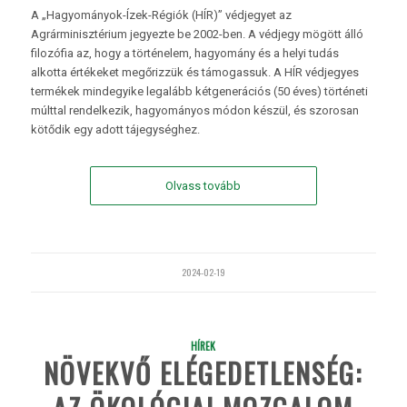
A „Hagyományok-Ízek-Régiók (HÍR)” védjegyet az
Agrárminisztérium jegyezte be 2002-ben. A védjegy mögött álló
filozófia az, hogy a történelem, hagyomány és a helyi tudás
alkotta értékeket megőrizzük és támogassuk. A HÍR védjegyes
termékek mindegyike legalább kétgenerációs (50 éves) történeti
múlttal rendelkezik, hagyományos módon készül, és szorosan
kötődik egy adott tájegységhez.
Olvass tovább
2024-02-19
HÍREK
NÖVEKVŐ ELÉGEDETLENSÉG: