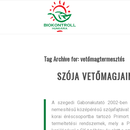
Tag Archive for:
vetőmagtermesztés
SZÓJA VETŐMAGJAI
A szegedi Gabonakutató 2002-ben
nemesítésű középérésű szójafajtával: F
korai éréscsoportba tartozó Primort
termeltetési rendszernek, mely a P