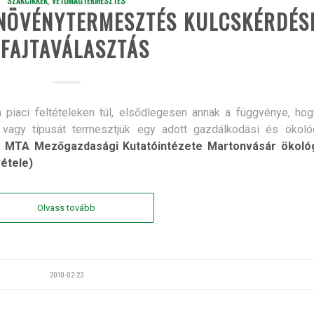
SZAKCIKKEK
,
VETŐMAGTERMESZTÉS
 NÖVÉNYTERMESZTÉS KULCSKÉRDÉS
 FAJTAVÁLASZTÁS
piaci feltételeken túl, elsődlegesen annak a függvénye, hog
át vagy típusát termesztjük egy adott gazdálkodási és ökológ
z MTA Mezőgazdasági Kutatóintézete Martonvásár ökológ
vétele)
Olvass tovább
2010-02-23