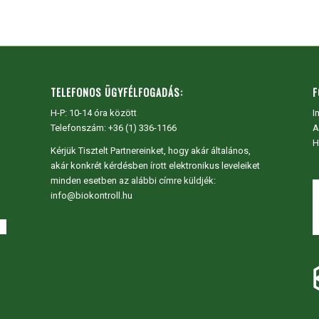
TELEFONOS ÜGYFÉLFOGADÁS:
F
H-P: 10-14 óra között
I
Telefonszám: +36 (1) 336-1166
A
H
Kérjük Tisztelt Partnereinket, hogy akár általános,
akár konkrét kérdésben írott elektronikus leveleiket
minden esetben az alábbi címre küldjék:
info@biokontroll.hu