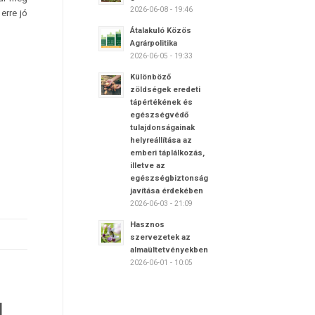
2026-06-08 - 19:46
erre jó
Átalakuló Közös
Agrárpolitika
2026-06-05 - 19:33
Különböző
zöldségek eredeti
tápértékének és
egészségvédő
tulajdonságainak
helyreállítása az
emberi táplálkozás,
illetve az
egészségbiztonság
javítása érdekében
2026-06-03 - 21:09
Hasznos
szervezetek az
almaültetvényekben
2026-06-01 - 10:05
N