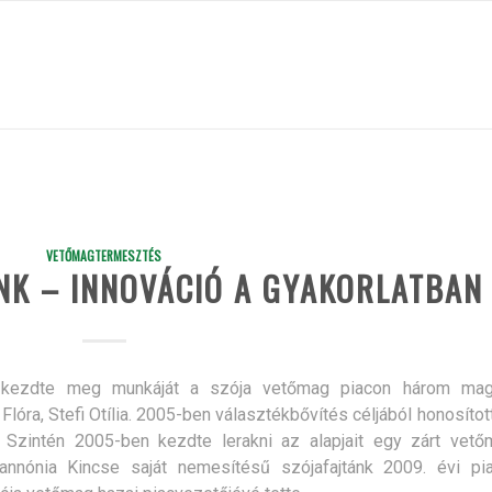
VETŐMAGTERMESZTÉS
NK – INNOVÁCIÓ A GYAKORLATBAN
 kezdte meg munkáját a szója vetőmag piacon három mag
lóra, Stefi Otília. 2005-ben választékbővítés céljából honosítot
. Szintén 2005-ben kezdte lerakni az alapjait egy zárt vető
annónia Kincse saját nemesítésű szójafajtánk 2009. évi pia