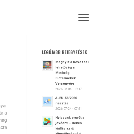
LEGÚJABB BEJEGYZÉSEK
Megnyílt a nevezési
lehetőség a
Minőségi
Biotermékek
Versenyére
2026-08-04 - 19:17
ALEU-53/2026
riasztás
yar
2026-07-24 - 07:51
ta a
Nyissunk ernyőt a
mag
jövőért! – Békés
cra
kiállás az új
klímatörvényért