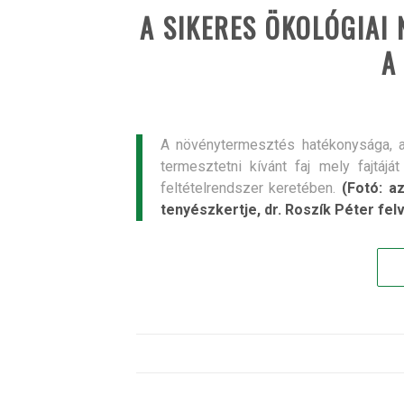
A SIKERES ÖKOLÓGIAI
A
A növénytermesztés hatékonysága, a 
termesztetni kívánt faj mely fajtáj
feltételrendszer keretében.
(Fotó: a
tenyészkertje, dr. Roszík Péter fel