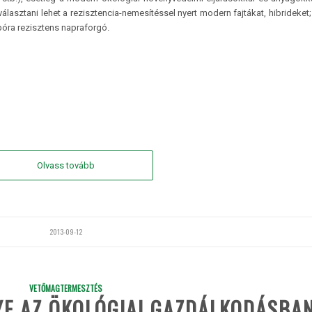
választani lehet a rezisztencia-nemesítéssel nyert modern fajtákat, hibrideket; 
óra rezisztens napraforgó.
Olvass tovább
2013-09-12
VETŐMAGTERMESZTÉS
YE AZ ÖKOLÓGIAI GAZDÁLKODÁSBA