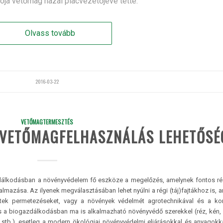
zója vetőmag hazai piacvezetőjévé tette.
Olvass tovább
2016-03-22
VETŐMAGTERMESZTÉS
 VETŐMAGFELHASZNÁLÁS LEHETŐSÉ
dálkodásban a növényvédelem fő eszköze a megelőzés, amelynek fontos ré
lkalmazása. Az ilyenek megválasztásában lehet nyúlni a régi (táj)fajtákhoz is, 
tek permetezéseket, vagy a növények védelmét agrotechnikával és a ko
és a biogazdálkodásban ma is alkalmazható növényvédő szerekkel (réz, kén, 
 stb.), esetleg a modern ökológiai növényvédelmi eljárásokkal és anyagok