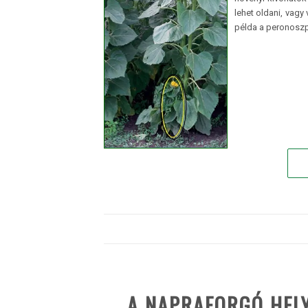
lehet oldani, vagy 
példa a peronoszp
A NAPRAFORGÓ HEL