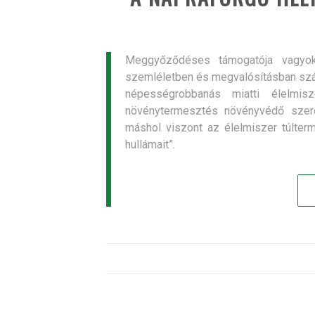
Meggyőződéses támogatója vagyok 
szemléletben és megvalósításban szá
népességrobbanás miatti élelmisz
növénytermesztés növényvédő szerekr
máshol viszont az élelmiszer túlter
hullámait”.