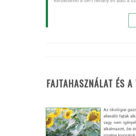
kerülésével a GK-t néhány év alatt a s
FAJTAHASZNÁLAT ÉS A
Az ökológiai gaz
ellenálló fajták a
vagy nem igényel
alkalmazott, ősi 
növényi kivonatok