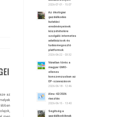
2026-07-01 - 15:07
Az ökológiai
gazdálkodás
kutatási
eredményeinek
közzétételére
szolgáló internetes
adatbázisok és
tudásmegosztó
platformok
2026-06-22 - 03:32
Váratlan törés a
magyar GMO-
GEI
ellenes
konszenzusban az
EP-szavazáson
2026-06-18 - 12:46
Aleu-42/2026
sze az
riasztás
amelyek
2026-06-15 - 13:40
rábban
olajok,
Segítség a
gazdálkodóknak
kal meg